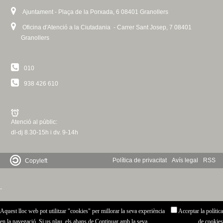
Ajuntament - Plaça de la Porxada, 6 08401 Granollers
Oficina d'Atenció a la Ciutadania - Carrer Sant Josep, 7 08401
Granollers
010
938 426 610
Atenció al públic:
dl-dj 8.30-15h i dv. 9-14h
Política de privacitat
Avís legal
RSS
Copyleft
-
Aquest lloc web pot utilitzar "cookies" per millorar la seva experiència
Acceptar la política
en la navegació. Si us plau, els abans de Continuar amb la seva
de cookies