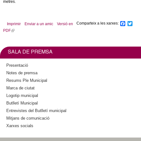
metres.
Comparteix a les xarxes:
F
T
Imprimir
Enviar a un amic
Versió en
a
w
PDF
(
c
i
l
e
t
b
t
i
o
e
n
SALA DE PREMSA
o
r
k
k
i
Presentació
s
Notes de premsa
e
Resums Ple Municipal
x
Marca de ciutat
t
Logotip municipal
e
Butlletí Municipal
r
n
Entrevistes del Butlletí municipal
a
Mitjans de comunicació
l
Xarxes socials
)