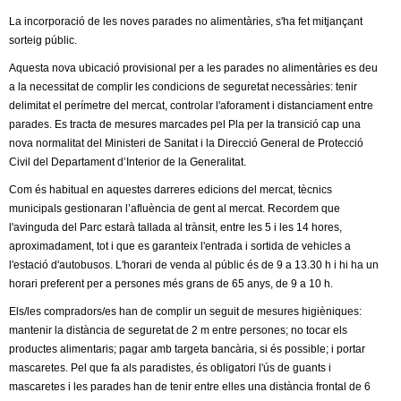
l
La incorporació de les noves parades no alimentàries, s'ha fet mitjançant
sorteig públic.
e
Aquesta nova ubicació provisional per a les parades no alimentàries es deu
r
a la necessitat de complir les condicions de seguretat necessàries: tenir
delimitat el perímetre del mercat, controlar l'aforament i distanciament entre
s
parades. Es tracta de mesures marcades pel Pla per la transició cap una
nova normalitat del Ministeri de Sanitat i la Direcció General de Protecció
Civil del Departament d’Interior de la Generalitat.
Com és habitual en aquestes darreres edicions del mercat, tècnics
municipals gestionaran l’afluència de gent al mercat. Recordem que
l'avinguda del Parc estarà tallada al trànsit, entre les 5 i les 14 hores,
aproximadament, tot i que es garanteix l'entrada i sortida de vehicles a
l'estació d'autobusos. L'horari de venda al públic és de 9 a 13.30 h i hi ha un
horari preferent per a persones més grans de 65 anys, de 9 a 10 h.
Els/les compradors/es han de complir un seguit de mesures higièniques:
mantenir la distància de seguretat de 2 m entre persones; no tocar els
productes alimentaris; pagar amb targeta bancària, si és possible; i portar
mascaretes. Pel que fa als paradistes, és obligatori l'ús de guants i
mascaretes i les parades han de tenir entre elles una distància frontal de 6