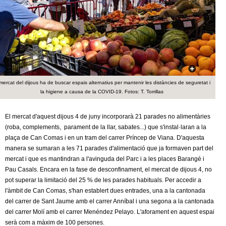
c
n
e
t
r
c
d
a
e
mercat del dijous ha de buscar espais alternatius per mantenir les distàncies de seguretat i
la higiene a causa de la COVID-19. Fotos: T. Torrillas
G
El mercat d'aquest dijous 4 de juny incorporarà 21 parades no alimentàries
r
(roba, complements, parament de la llar, sabates...) que s'instal·laran a la
plaça de Can Comas i en un tram del carrer Príncep de Viana. D'aquesta
a
manera se sumaran a les 71 parades d'alimentació que ja formaven part del
mercat i que es mantindran a l'avinguda del Parc i a les places Barangé i
n
Pau Casals. Encara en la fase de desconfinament, el mercat de dijous 4, no
pot superar la limitació del 25 % de les parades habituals. Per accedir a
o
l'àmbit de Can Comas, s'han establert dues entrades, una a la cantonada
del carrer de Sant Jaume amb el carrer Anníbal i una segona a la cantonada
l
del carrer Molí amb el carrer Menéndez Pelayo. L'aforament en aquest espai
serà com a màxim de 100 persones.