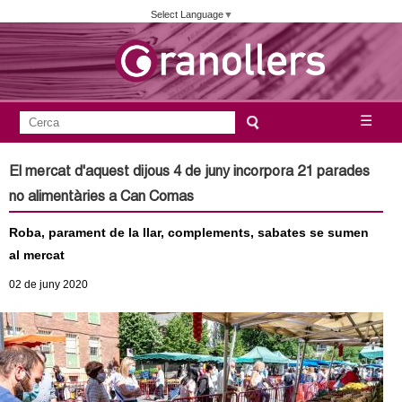
Vés
Select Language
▼
al
contingut
A
C
☰
F
e
j
o
r
El mercat d'aquest dijous 4 de juny incorpora 21 parades
c
r
u
no alimentàries a Can Comas
a
m
n
Roba, parament de la llar, complements, sabates se sumen
u
al mercat
l
t
02
de juny
2020
a
a
r
i
m
d
e
e