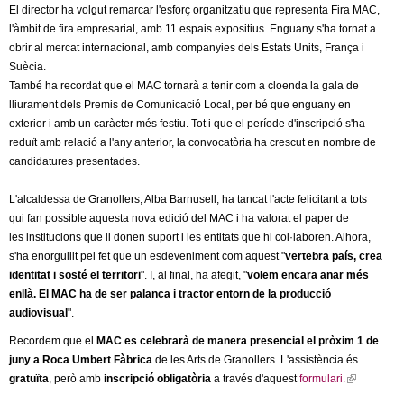
El director ha volgut remarcar l'esforç organitzatiu que representa Fira MAC,
l'àmbit de fira empresarial, amb 11 espais expositius. Enguany s'ha tornat a
obrir al mercat internacional, amb companyies dels Estats Units, França i
Suècia.
També ha recordat que el MAC tornarà a tenir com a cloenda la gala de
lliurament dels Premis de Comunicació Local, per bé que enguany en
exterior i amb un caràcter més festiu. Tot i que el període d'inscripció s'ha
reduït amb relació a l'any anterior, la convocatòria ha crescut en nombre de
candidatures presentades.
L'alcaldessa de Granollers, Alba Barnusell, ha tancat l'acte felicitant a tots
qui fan possible aquesta nova edició del MAC i ha valorat el paper de
les institucions que li donen suport i les entitats que hi col·laboren. Alhora,
s'ha enorgullit pel fet que un esdeveniment com aquest "
vertebra país, crea
identitat i sosté el territori
". I, al final, ha afegit, "
volem encara anar més
enllà. El MAC ha de ser palanca i tractor entorn de la producció
audiovisual
".
Recordem que el
MAC es celebrarà de manera presencial el pròxim 1 de
juny a Roca Umbert Fàbrica
de les Arts de Granollers. L'assistència és
gratuïta
, però amb
inscripció obligatòria
a través d'aquest
formulari.
(
l