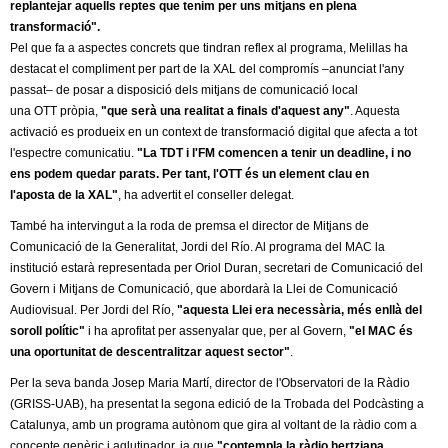
l
replantejar aquells reptes que tenim per uns mitjans en plena
transformació".
e
Pel que fa a aspectes concrets que tindran reflex al programa, Melillas ha
destacat el compliment per part de la XAL del compromís –anunciat l'any
r
passat– de posar a disposició dels mitjans de comunicació local
una OTT pròpia,
"que serà una realitat a finals d'aquest any"
. Aquesta
s
activació es produeix en un context de transformació digital que afecta a tot
l'espectre comunicatiu.
"La TDT i l'FM comencen a tenir un deadline, i no
ens podem quedar parats. Per tant, l'OTT és un element clau en
l'aposta de la XAL"
, ha advertit el conseller delegat.
També ha intervingut a la roda de premsa el director de Mitjans de
Comunicació de la Generalitat, Jordi del Río. Al programa del MAC la
institució estarà representada per Oriol Duran, secretari de Comunicació del
Govern i Mitjans de Comunicació, que abordarà la Llei de Comunicació
Audiovisual. Per Jordi del Río,
"aquesta Llei era necessària, més enllà del
soroll polític"
i ha aprofitat per assenyalar que, per al Govern,
"el MAC és
una oportunitat de descentralitzar aquest sector"
.
Per la seva banda Josep Maria Martí, director de l'Observatori de la Ràdio
(GRISS-UAB), ha presentat la segona edició de la Trobada del Podcàsting a
Catalunya, amb un programa autònom que gira al voltant de la ràdio com a
concepte genèric i aglutinador, ja que
"contempla la ràdio hertziana