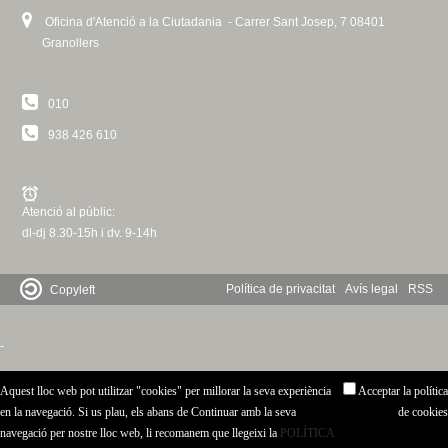
Oficina d'Atenció a la Ciutadania - Carrer Sant Josep, 7 08401
Granollers
010
938 426 610
Atenció al públic:
dl-dj 8.30-15h i dv. 9-14h
Política de privacitat
Avís legal
RSS
Copyleft
-
Aquest lloc web pot utilitzar "cookies" per millorar la seva experiència
Acceptar la política
en la navegació. Si us plau, els abans de Continuar amb la seva
de cookies
navegació per nostre lloc web, li recomanem que llegeixi la
POLÍTICA