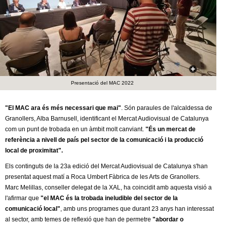
c
n
e
t
r
c
d
a
e
Presentació del MAC 2022
G
"El MAC ara és més necessari que mai"
. Són paraules de l'alcaldessa de
Granollers, Alba Barnusell, identificant el Mercat Audiovisual de Catalunya
r
com un punt de trobada en un àmbit molt canviant.
"És un mercat de
referència a nivell de país pel sector de la comunicació i la producció
a
local de proximitat".
n
Els continguts de la 23a edició del Mercat Audiovisual de Catalunya s'han
presentat aquest matí a Roca Umbert Fàbrica de les Arts de Granollers.
o
Marc Melillas, conseller delegat de la XAL, ha coincidit amb aquesta visió a
l'afirmar que
"el MAC és la trobada ineludible del sector de la
l
comunicació local"
, amb uns programes que durant 23 anys han interessat
al sector, amb temes de reflexió que han de permetre
"abordar o