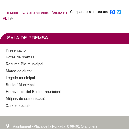
i
n
Comparteix a les xarxes:
F
T
Imprimir
Enviar a un amic
Versió en
k
a
w
PDF
(
c
i
i
l
e
t
s
b
t
i
e
o
e
n
SALA DE PREMSA
o
r
x
k
k
t
i
Presentació
e
s
Notes de premsa
r
e
Resums Ple Municipal
n
x
a
Marca de ciutat
t
l
Logotip municipal
e
)
Butlletí Municipal
r
n
Entrevistes del Butlletí municipal
a
Mitjans de comunicació
l
Xarxes socials
)
Ajuntament - Plaça de la Porxada, 6 08401 Granollers