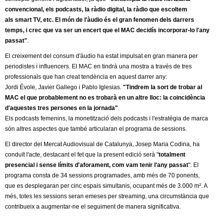
convencional, els podcasts, la ràdio digital, la ràdio que escoltem
als smart TV, etc. El món de l'àudio és el gran fenomen dels darrers
temps, i crec que va ser un encert que el MAC decidís incorporar-lo l'any
passat"
.
El creixement del consum d'àudio ha estat impulsat en gran manera per
periodistes i influencers. El MAC en tindrà una mostra a través de tres
professionals que han creat tendència en aquest darrer any:
Jordi Évole, Javier Gallego i Pablo Iglesias.
"Tindrem la sort de trobar al
MAC el que probablement no es trobarà en un altre lloc: la coincidència
d'aquestes tres persones en la jornada"
.
Els podcasts femenins, la monetització dels podcasts i l'estratègia de marca
són altres aspectes que també articularan el programa de sessions.
El director del Mercat Audiovisual de Catalunya, Josep Maria Codina, ha
conduït l'acte, destacant el fet que la present edició serà "
totalment
presencial i sense límits d'aforament, com vam tenir l'any passat
". El
programa consta de 34 sessions programades, amb més de 70 ponents,
que es desplegaran per cinc espais simultanis, ocupant més de 3.000 m². A
més, totes les sessions seran emeses per streaming, una circumstància que
contribueix a augmentar-ne el seguiment de manera significativa.