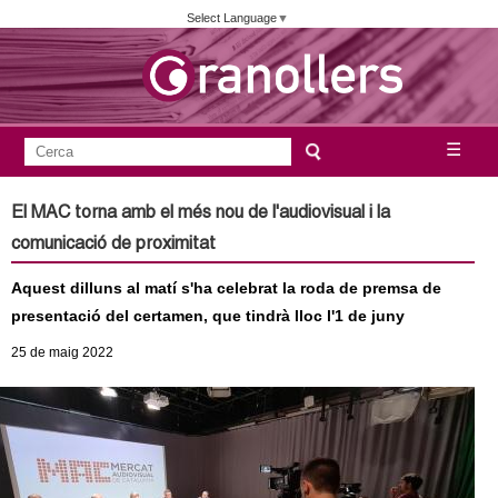
Vés
Select Language
▼
al
contingut
A
C
☰
F
e
j
o
r
El MAC torna amb el més nou de l'audiovisual i la
c
r
u
comunicació de proximitat
a
m
n
Aquest dilluns al matí s'ha celebrat la roda de premsa de
u
presentació del certamen, que tindrà lloc l'1 de juny
l
t
25
de maig
2022
a
a
r
i
m
d
e
e