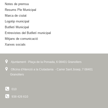
s
Notes de premsa
e
Resums Ple Municipal
x
Marca de ciutat
t
Logotip municipal
e
Butlletí Municipal
r
n
Entrevistes del Butlletí municipal
a
Mitjans de comunicació
l
Xarxes socials
)
Ajuntament - Plaça de la Porxada, 6 08401 Granollers
Oficina d'Atenció a la Ciutadania - Carrer Sant Josep, 7 08401
Granollers
010
938 426 610