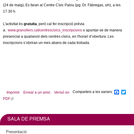
l
(24 de maig)
.
Es faran al Centre Cívic Palou (pg. Dr. Fàbregas, s/n), a les
17.30 h.
e
L'activitat és
gratuïta
, però cal fer inscripció prèvia
r
a:
www.granollers.cat/centrescivics_inscripcions
o apuntar-se de manera
presencial a qualsevol dels centres cívics, en l'horari d’obertura. Les
s
inscripcions s’obriran un mes abans de cada trobada.
Comparteix a les xarxes:
F
T
Imprimir
Enviar a un amic
Versió en
a
w
PDF
(
c
i
l
e
t
b
t
i
o
e
n
SALA DE PREMSA
o
r
k
k
i
Presentació