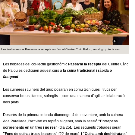
c
n
e
t
r
c
d
a
e
Les trobades de Passa'm la recepta es fan al Centre Cívic Palou, on el grup té la seu
G
Les trobades del col·lectiu gastronòmic
Passa'm la recepta
del Centre Cívic
de Palou es dediquen aquest curs a
la cuina tradicional i ràpida o
r
fastgood
.
a
Les cuineres i cuiners del grup posaran en comú tècniques i trucs per
conservar brous, fumets, sofregits..., com una manera d'agilitar l'elaboració
n
dels plats.
o
Després de la primera trobada diumenge, 4 de novembre, amb la cuinera
Ada Parellada, l'activitat es reprèn al gener, amb la sessió
"Entrepans
l
sorprenents en un tres i no res"
(dia 25
).
Les següents trobades seran
"Fons de cuina: trucs i secrets"
(22 de març)
i "Cuina amb deshidratats"