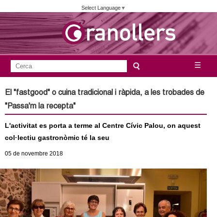
Vés
Select Language
▼
al
contingut
A
C
☰
F
e
j
o
r
El "fastgood" o cuina tradicional i ràpida, a les trobades de
c
r
u
"Passa'm la recepta"
a
m
n
L'activitat es porta a terme al Centre Cívic Palou, on aquest
u
col·lectiu gastronòmic té la seu
l
t
05
de novembre
2018
a
a
r
i
m
d
e
e