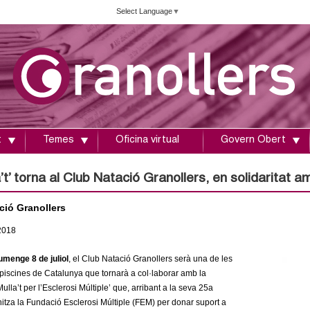
Vés
Select Language
▼
al
contingut
t
Temes
Oficina virtual
Govern Obert
a’t’ torna al Club Natació Granollers, en solidaritat am
ció Granollers
2018
umenge 8 de juliol
, el Club Natació Granollers serà una de les
iscines de Catalunya que tornarà a col·laborar amb la
lla’t per l’Esclerosi Múltiple’ que, arribant a la seva 25a
nitza la Fundació Esclerosi Múltiple (FEM) per donar suport a