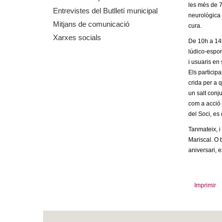
les més de 7
m
Entrevistes del Butlletí municipal
neurològica 
Mitjans de comunicació
cura.
e
Xarxes socials
De 10h a 14h,
n
lúdico-espor
i usuaris en
t
Els particip
crida per a q
d
un salt conj
com a acció 
e
del Soci, es
Tanmateix, i
G
Mariscal. O 
aniversari, 
r
a
Imprimir
n