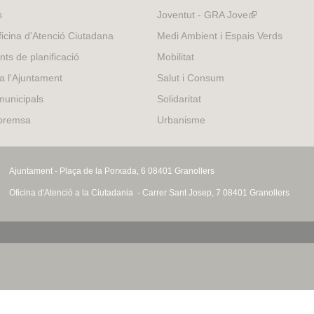
s
Joventut - GRA Jove
(link
is
icina d'Atenció Ciutadana
Medi Ambient i Espais Verds
external)
nts de planificació
Mobilitat
 a l'Ajuntament
Salut i Consum
municipals
Solidaritat
 premsa
Urbanisme
Ajuntament - Plaça de la Porxada, 6 08401 Granollers
Oficina d'Atenció a la Ciutadania - Carrer Sant Josep, 7 08401 Granollers