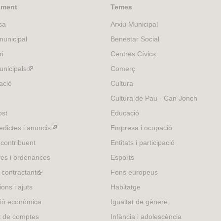
k
ament
Temes
i
sa
Arxiu Municipal
s
e
unicipal
Benestar Social
x
ri
Centres Cívics
t
e
nicipals
(link
Comerç
r
is
ació
Cultura
n
external)
Cultura de Pau - Can Jonch
a
l
ost
Educació
)
edictes i anuncis
(link
Empresa i ocupació
is
 contribuent
Entitats i participació
external)
es i ordenances
Esports
l contractant
(link
Fons europeus
is
ons i ajuts
Habitatge
external)
ió econòmica
Igualtat de gènere
t de comptes
Infància i adolescència