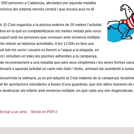
.500 persones a Catalunya, afectades per aquesta malaltia
crònica del sistema nerviós central i que encara avui no té
 El Club organitza a la piscina exterior de 50 metres l’activitat
tiva en la què es comptabilitzaran els metres nedats pels socis
 suport amb les persones que conviuen amb esclerosi múltiple.
ants rebran un diploma acreditatiu. A les 12:00h es farà una
uè tots els socis i usuaris es llencin a l’aigua a la plegada, en
unt i simultani en totes les piscines adherides a la campanya,
de reconeixement a una malaltia que pels seus símptomes i les seves formes variable
 donarà a aquesta activitat un caire més lúdic i festiu, animant als assistents a sum
 durant tota la setmana, ja es pot adquirir al Club material de la campanya: tovallo
bé fer aportacions voluntàries a través d’una guardiola, que són altres maneres de m
es destinaran als infants amb esclerosi múltiple, en què cada any són diagnosticats
Enviar a un amic
Versió en PDF
(
l
i
n