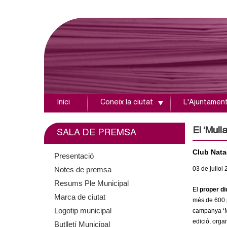
Inici
Coneix la ciutat
L'Ajuntamen
A
j
El ‘Mull
SALA DE PREMSA
u
Club Nata
Presentació
Notes de premsa
03
de juliol
n
Resums Ple Municipal
El
proper di
t
Marca de ciutat
més de 600 p
Logotip municipal
campanya ‘Mu
a
edició, orga
Butlletí Municipal