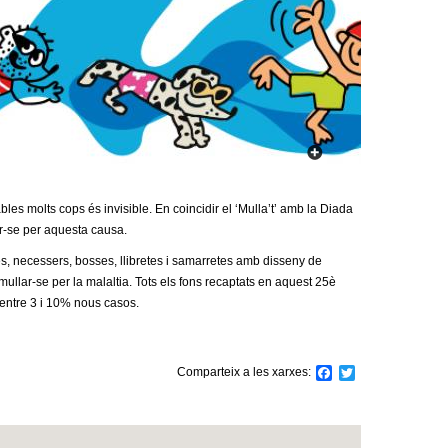
a
r
i
d
e
c
s molts cops és invisible. En coincidir el ‘Mulla’t’ amb la Diada
ar-se per aquesta causa.
e
les, necessers, bosses, llibretes i samarretes amb disseny de
r
ullar-se per la malaltia. Tots els fons recaptats en aquest 25è
 entre 3 i 10% nous casos.
c
a
Comparteix a les xarxes:
F
T
a
w
c
i
e
t
b
t