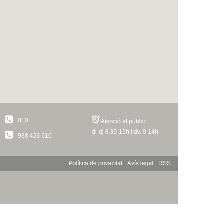
010
Atenció al públic:
dl-dj 8.30-15h i dv. 9-14h
938 426 610
Política de privacitat
Avís legal
RSS