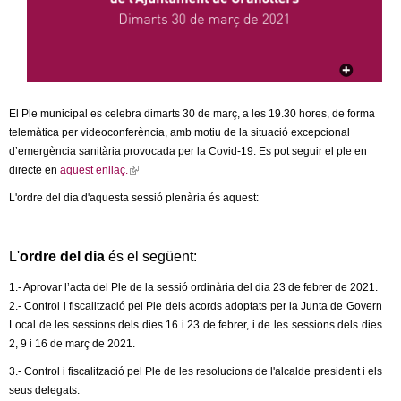
c
n
e
t
r
c
d
a
El Ple municipal es celebra dimarts 30 de març, a les 19.30 hores, de forma
telemàtica per videoconferència, amb motiu de la situació excepcional
e
d’emergència sanitària provocada per la Covid-19. Es pot seguir el ple en
directe en
aquest enllaç.
(
G
l
L'ordre del dia d'aquesta sessió plenària és aquest:
i
r
n
k
a
L'
ordre del dia
és el següent:
i
s
1.- Aprovar l’acta del Ple de la sessió ordinària del dia 23 de febrer de 2021.
n
e
2.- Control i fiscalització pel Ple dels acords adoptats per la Junta de Govern
x
Local de les sessions dels dies 16 i 23 de febrer, i de les sessions dels dies
o
t
2, 9 i 16 de març de 2021.
e
l
3.- Control i fiscalització pel Ple de les resolucions de l'alcalde president i els
r
seus delegats.
n