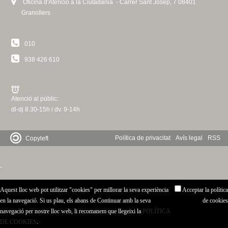
Oficina d'Atenció a la Ciutadania - Carrer Sant Josep, 7 08401
Granollers
010
938 426 610
Atenció al públic:
dl-dj 8.30-15h i dv. 9-14h
Política de privacitat
Avís legal
RSS
Copyleft
-
Aquest lloc web pot utilitzar "cookies" per millorar la seva experiència
Acceptar la política
en la navegació. Si us plau, els abans de Continuar amb la seva
de cookies
navegació per nostre lloc web, li recomanem que llegeixi la
POLÍTICA
DE COOKIES
.