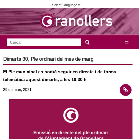
Vés
Select Language
▼
al
contingut
A
C
☰
F
e
j
o
r
Dimarts 30, Ple ordinari del mes de març
c
r
u
a
El Ple municipal es podrà seguir en directe i de forma
m
n
telemàtica aquest dimarts, a les 19.30 h
u
29
de març
2021
l
t
a
a
r
i
m
d
e
e