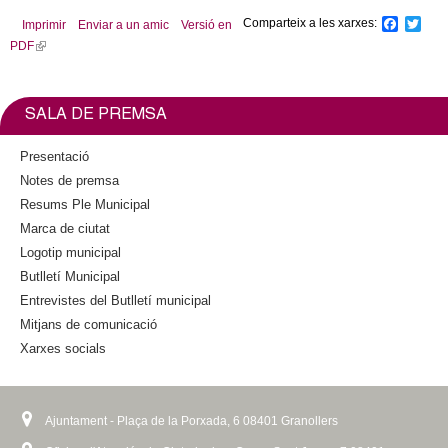
Comparteix a les xarxes:
F
T
Imprimir
Enviar a un amic
Versió en
a
w
PDF
(
c
i
l
e
t
b
t
i
o
e
n
SALA DE PREMSA
o
r
k
k
i
Presentació
s
Notes de premsa
e
Resums Ple Municipal
x
Marca de ciutat
t
Logotip municipal
e
Butlletí Municipal
r
n
Entrevistes del Butlletí municipal
a
Mitjans de comunicació
l
Xarxes socials
)
Ajuntament - Plaça de la Porxada, 6 08401 Granollers