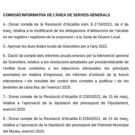
l
a
l
e
COMISSIÓ INFORMATIVA DE L’ÀREA DE SERVEIS GENERALS
)
4.- Donar compte de la Resolució d’Alcaldia núm. E-1734/2021, de 4 de
r
març, relativa a la modificació de les delegacions d’atribucions de l’alcalde
en els regidors i regidores de la corporació i a la Junta de Govern Local.
s
5.- Aprovar les dues festes locals de Granollers per a l'any 2022.
6.- Dació de compte dels Informes anuals emesos per la Intervenció general
de Granollers, relatius a les resolucions adoptades pel president/alcalde de
l’entitat local contràries a les objeccions efectuades, les principals
anomalies en matèria d’ingressos, els informes d’omissió de la funció
interventora i els resultats del control dels comptes a justificar i de les
bestretes de caixa fixa, de l’exercici 2020.
7.- Donar compte de la Resolució d’Alcaldia E-2265/2021, de 15 de març,
relativa a l’aprovació de la liquidació del pressupost de l'Ajuntament,
exercici 2020.
8.- Donar compte de la Resolució d'Alcaldia E-2264/2021, de 15 de març,
relativa a l’aprovació de la liquidació del pressupost del Patronat Municipal
del Museu, exercici 2020.