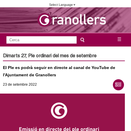
Vés
Select Language
▼
al
contingut
A
C
☰
F
e
j
o
r
Dimarts 27, Ple ordinari del mes de setembre
c
r
u
a
El Ple es podrà seguir en directe al canal de YouTube de
m
n
l'Ajuntament de Granollers
u
23
de setembre
2022
l
t
a
a
r
i
m
d
e
e