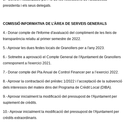
l
e
presidenta i els seus delegats.
r
e
n
a
COMISSIÓ INFORMATIVA DE L’ÀREA DE SERVEIS GENERALS
r
l
4.- Donar compte de l'Informe d'avaluació del compliment de les lleis de
)
s
transparència relatiu al primer semestre de 2022.
5.- Aprovar les dues festes locals de Granollers per a l'any 2023.
6.- Sotmetre a aprovació el Compte General de l'Ajuntament de Granollers
corresponent a l'exercici 2021.
7.- Donar compte del Pla Anual de Control Financer per a l’exercici 2022.
8.- Aprovar la contractació del préstec 1/2022 i l’acceptació de la subvenció
dels interessos del mateix dins del Programa de Crèdit Local (DIBA).
9.- Aprovar inicialment la modificació del pressupost de l'Ajuntament per
suplement de crèdits.
10.- Aprovar inicialment la modificació del pressupost de l'Ajuntament per
crèdits extraordinaris.