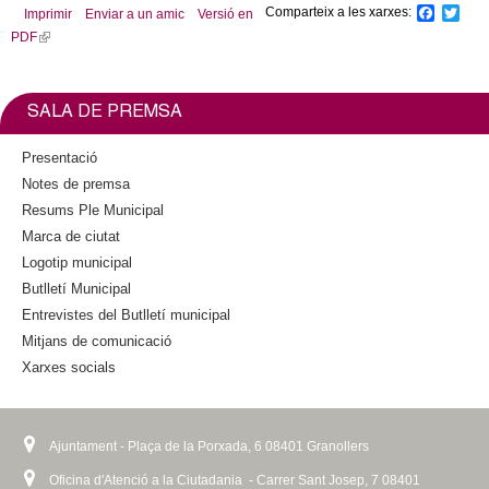
Comparteix a les xarxes:
F
T
Imprimir
Enviar a un amic
Versió en
a
w
PDF
(
c
i
l
e
t
b
t
i
o
e
n
SALA DE PREMSA
o
r
k
k
i
Presentació
s
Notes de premsa
e
Resums Ple Municipal
x
Marca de ciutat
t
Logotip municipal
e
Butlletí Municipal
r
n
Entrevistes del Butlletí municipal
a
Mitjans de comunicació
l
Xarxes socials
)
Ajuntament - Plaça de la Porxada, 6 08401 Granollers
Oficina d'Atenció a la Ciutadania - Carrer Sant Josep, 7 08401