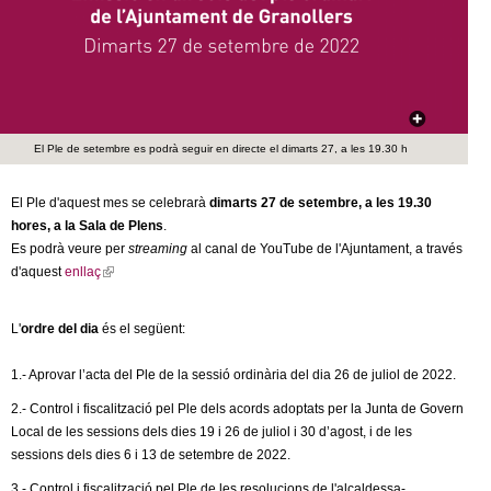
c
n
e
t
r
c
d
a
El Ple de setembre es podrà seguir en directe el dimarts 27, a les 19.30 h
e
El Ple d'aquest mes se celebrarà
dimarts
27 de setembre
, a les 19.30
G
hores, a la Sala de Plens
.
Es podrà veure per
streaming
al canal de YouTube de l'Ajuntament, a través
r
d'aquest
enllaç
(
l
a
i
L'
ordre del dia
és el següent:
n
n
k
1.- Aprovar l’acta del Ple de la sessió ordinària del dia
26 de juliol
de 2022.
i
o
2.- Control i fiscalització pel Ple dels acords adoptats per la Junta de Govern
s
Local de les sessions dels dies 19 i
26 de juliol
i 30 d’agost, i de les
e
l
sessions dels dies 6 i
13 de setembre
de 2022.
x
t
3.- Control i fiscalització pel Ple de les resolucions de l'alcaldessa-