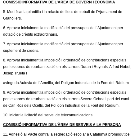
l
COMISSIÓ INFORMATIVA DE L'ÀREA DE GOVERN I ECONOMIA
5. Modificar la plantilla i la relació de llocs de treball de l'Ajuntament de
e
Granollers.
r
6. Aprovar inicialment la modificació del pressupost de l’Ajuntament per
dotació de crèdits extraordinaris.
s
7. Aprovar inicialment la modificació del pressupost de l’Ajuntament per
suplement de crèdits.
8. Aprovar inicialment la imposició i ordenació de contribucions especials
per les obres de reurbanització en els carrers Duran i Reynals, Alfred Nobel,
Josep Trueta i
avinguda Autovia de l’Ametlla, del Polígon Industrial de la Font del Ràdium.
9. Aprovar inicialment la imposició i ordenació de contribucions especials
per les obres de reurbanització en els carrers Severo Ochoa i part del camí
de Can Ros dels Ocells, del Polígon Industrial de la Font del Ràdium.
10. Iniciar la licitació del servei de telecomunicacions.
COMISSIÓ INFORMATIVA DE L'ÀREA DE SERVEIS A LA PERSONA
11. Adhesió al Pacte contra la segregació escolar a Catalunya promogut pel