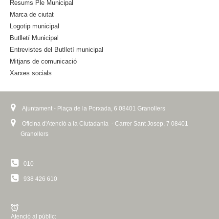
Resums Ple Municipal
x
Marca de ciutat
t
Logotip municipal
e
Butlletí Municipal
r
n
Entrevistes del Butlletí municipal
a
Mitjans de comunicació
l
Xarxes socials
)
Ajuntament - Plaça de la Porxada, 6 08401 Granollers
Oficina d'Atenció a la Ciutadania - Carrer Sant Josep, 7 08401
Granollers
010
938 426 610
Atenció al públic: