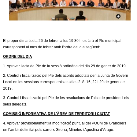
c
n
e
t
r
c
d
a
El proper dimarts dia 26 de febrer, a les 19.30 h es farà el Ple municipal
e
corresponent al mes de febrer amb l'ordre del dia següent:
ORDRE DEL DIA
G
1. Aprovar l'acta de Ple de la sessió ordinària del dia 29 de gener de 2019.
r
2. Control i fiscalització pel Ple dels acords adoptats per la Junta de Govern
Local en les sessions corresponents als dies 2, 8, 15, 22 i 29 de gener de
a
2019.
3. Control i fiscalització pel Ple de les resolucions de l'alcalde president i els
n
seus delegats.
o
COMISSIÓ INFORMATIVA DE L'ÀREA DE TERRITORI I CIUTAT
4. Aprovar provisionalment la modificació puntual del POUM de Granollers
l
en l’àmbit delimitat pels carrers Girona, Minetes i Agustina d’Aragó.