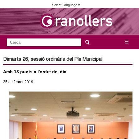
Vés
Select Language
▼
al
contingut
A
C
☰
F
e
j
o
r
Dimarts 26, sessió ordinària del Ple Municipal
c
r
u
a
Amb 13 punts a l'ordre del dia
m
n
u
25
de febrer
2019
l
t
a
a
r
i
m
d
e
e