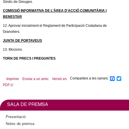
Síndic de Greuges.
COMISSIÓ INFORMATIVA DE L'ÀREA D'ACCIÓ COMUNITÀRIA I
BENESTAR
12. Aprovar inicialment el Reglament de Participació Ciutadana de
Granollers.
JUNTA DE PORTAVEUS
13. Mocions.
TORN DE PRECS I PREGUNTES
Comparteix a les xarxes:
F
T
Imprimir
Enviar a un amic
Versió en
a
w
PDF
(
c
i
l
e
t
b
t
i
o
e
n
SALA DE PREMSA
o
r
k
k
i
Presentació
s
Notes de premsa
e