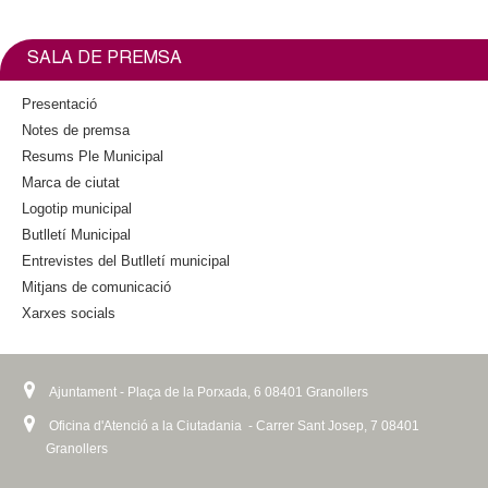
l
l
e
t
s
b
t
i
e
o
e
e
n
SALA DE PREMSA
o
r
x
k
k
t
r
i
Presentació
e
s
Notes de premsa
r
s
e
Resums Ple Municipal
n
x
a
Marca de ciutat
t
l
Logotip municipal
e
)
Butlletí Municipal
r
n
Entrevistes del Butlletí municipal
a
Mitjans de comunicació
l
Xarxes socials
)
Ajuntament - Plaça de la Porxada, 6 08401 Granollers
Oficina d'Atenció a la Ciutadania - Carrer Sant Josep, 7 08401
Granollers