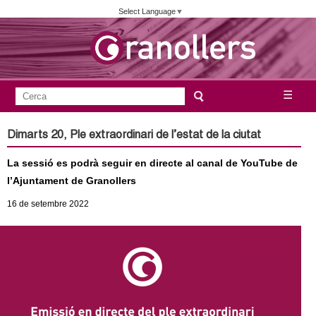
Vés
Select Language
▼
al
contingut
A
C
☰
F
e
j
o
r
Dimarts 20, Ple extraordinari de l’estat de la ciutat
c
r
u
a
La sessió es podrà seguir en directe al canal de YouTube de
m
n
l’Ajuntament de Granollers
u
16
de setembre
2022
l
t
a
a
r
i
m
d
e
e