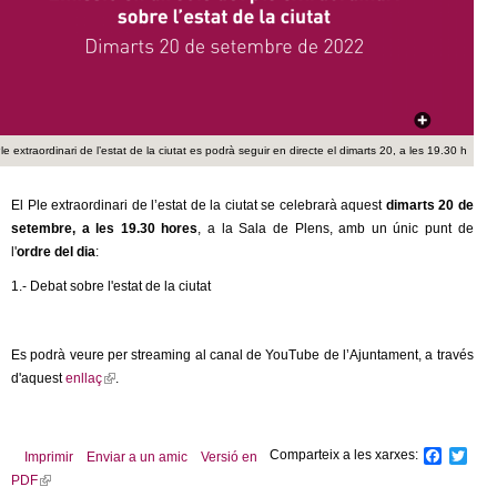
c
n
e
t
r
c
d
a
le extraordinari de l’estat de la ciutat es podrà seguir en directe el dimarts 20, a les 19.30 h
e
El Ple extraordinari de l’estat de la ciutat se celebrarà aquest
dimarts 20 de
G
setembre, a les 19.30 hores
, a la Sala de Plens, amb un únic punt de
l'
ordre del dia
:
r
1.- Debat sobre l'estat de la ciutat
a
Es podrà veure per streaming al canal de YouTube de l’Ajuntament, a través
n
d'aquest
enllaç
(
.
l
o
i
n
l
Comparteix a les xarxes:
F
T
Imprimir
Enviar a un amic
Versió en
k
a
w
PDF
(
c
i
i