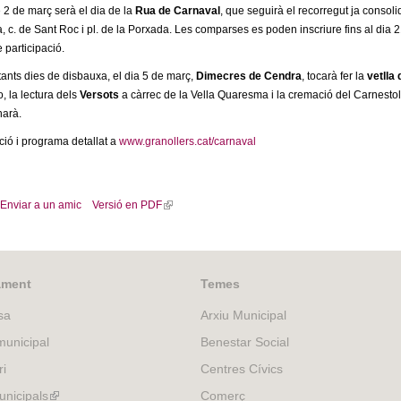
2 de març serà el dia de la
Rua de Carnaval
, que seguirà el recorregut ja consolid
, c. de Sant Roc i pl. de la Porxada. Les comparses es poden inscriure fins al dia 2
 participació.
ants dies de disbauxa, el dia 5 de març,
Dimecres de Cendra
, tocarà fer la
vetlla 
, la lectura dels
Versots
a càrrec de la Vella Quaresma i la cremació del Carnestolte
narà.
ió i programa detallat a
www.granollers.cat/carnaval
Enviar a un amic
Versió en PDF
(
l
i
n
k
ament
Temes
i
sa
Arxiu Municipal
s
e
unicipal
Benestar Social
x
ri
Centres Cívics
t
e
nicipals
(link
Comerç