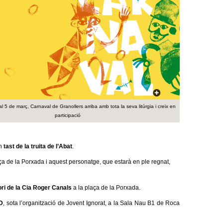
a
r
i
d
e
c
l 5 de març, Carnaval de Granollers arriba amb tota la seva litúrgia i creix en
e
participació
r
un
tast de la truita de l’Abat
.
c
ça de la Porxada i aquest personatge, que estarà en ple regnat,
a
 de la Cia Roger Canals
a la plaça de la Porxada.
ID
, sota l’organització de Jovent Ignorat, a la Sala Nau B1 de Roca