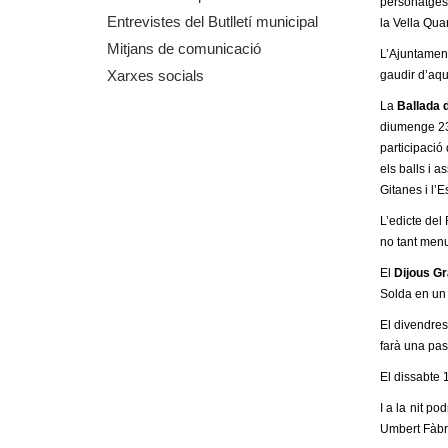
personatges, 
m
Entrevistes del Butlletí municipal
la Vella Qu
Mitjans de comunicació
L’Ajuntament
e
Xarxes socials
gaudir d’aque
n
La
Ballada 
diumenge 23 
t
participació
els balls i 
d
Gitanes i l’
L’edicte del 
e
no tant menu
G
El
Dijous G
Solda en un 
r
El divendres
farà una pass
a
El dissabte 
n
I a la nit p
Umbert Fàbri