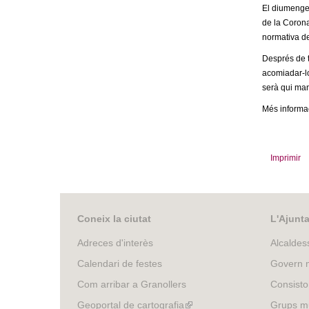
o
El diumenge 
de la Corona
l
normativa de
l
Després de t
acomiadar-lo
e
serà qui ma
Més informac
r
s
Imprimir
Coneix la ciutat
L'Ajunt
Adreces d'interès
Alcaldes
Calendari de festes
Govern m
Com arribar a Granollers
Consisto
Geoportal de cartografia
(link
Grups mu