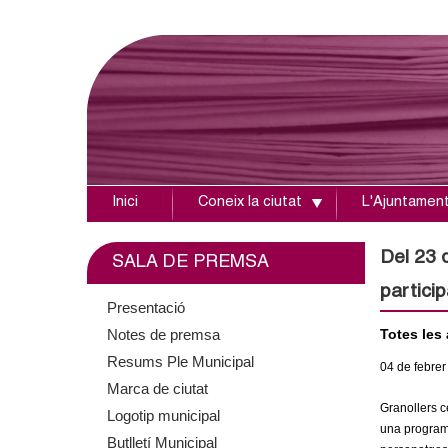
Inici
Coneix la ciutat
L'Ajuntamen
A
j
Del 23 d
SALA DE PREMSA
particip
u
Presentació
Notes de premsa
Totes les 
n
Resums Ple Municipal
04
de febrer
t
Marca de ciutat
Granollers c
Logotip municipal
a
una programa
Butlletí Municipal