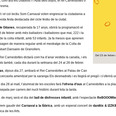
com ara els Diablots i l’Abat dels bojos, el rei Carnestoltes o
aresma.
 i el col·lectiu Som Carnaval volen engrescar la ciutadania a
sta festa destacada del cicle festiu de la ciutat.
de Gitanes
, recuperada fa 17 anys, obrirà la programació el
de febrer amb més balladors i balladores que mai, 222 i la
 de la colla infantil, amb 53 infants. Ja fa mesos que aprenen
assagen de manera regular amb el mestratge de la Colla de
Esbart Dansaire de Granollers.
Del 23 de febrer a
Rei Carnestoltes dictarà com ha d’anar vestida la canalla, i els
ts també, cada dia durant la setmana del 24 al 28 de febrer.
ras
, dijous dia 27, arribarà el Rei Carnestoltes al Palau de Can
cercavila amenitzat per la xaranga Els desmadrats i es llegirà el pregó i s’oferirà 
 dia 28 al matí, l’alumnat de les escoles farà
l’ofrena d’ous
al Carnestoltes a la pla
ejada per carrers del nucli històric durant tota la tarda.
1 de març serà el dia del
ball de disfresses infantil
, amb l’espectacle
ReBOOOMbori
odrem gaudir del
Carnaval a la fàbrica
, amb un esperat concert de
dani6ix & IZZK
ca de les Arts.