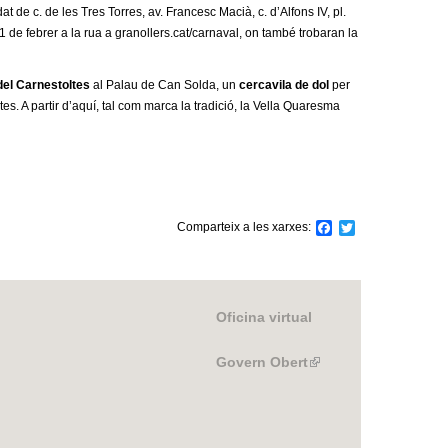
at de c. de les Tres Torres, av. Francesc Macià, c. d’Alfons IV, pl.
1 de febrer a la rua a granollers.cat/carnaval, on també trobaran la
del Carnestoltes
al Palau de Can Solda, un
cercavila de dol
per
s. A partir d’aquí, tal com marca la tradició, la Vella Quaresma
Comparteix a les xarxes:
F
T
a
w
c
i
e
t
b
t
o
e
Oficina virtual
o
r
k
Govern Obert
(link
is
external)