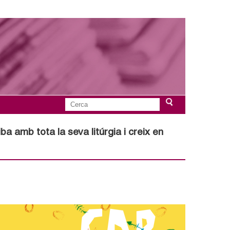
C
F
e
r
ba amb tota la seva litúrgia i creix en
o
c
a
r
m
u
l