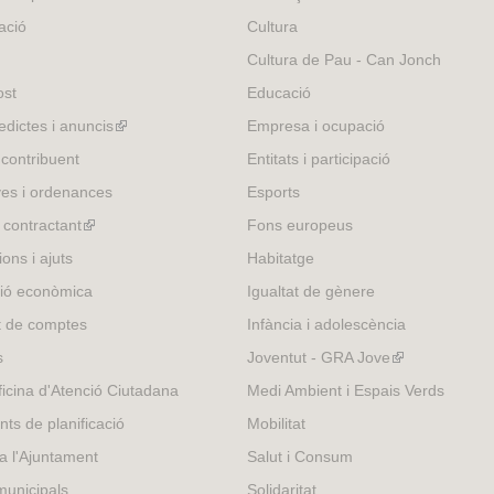
r
is
ació
Cultura
n
external)
Cultura de Pau - Can Jonch
a
l
ost
Educació
)
edictes i anuncis
(link
Empresa i ocupació
is
 contribuent
Entitats i participació
external)
es i ordenances
Esports
l contractant
(link
Fons europeus
is
ons i ajuts
Habitatge
external)
ió econòmica
Igualtat de gènere
t de comptes
Infància i adolescència
s
Joventut - GRA Jove
(link
is
icina d'Atenció Ciutadana
Medi Ambient i Espais Verds
external)
nts de planificació
Mobilitat
 a l'Ajuntament
Salut i Consum
municipals
Solidaritat