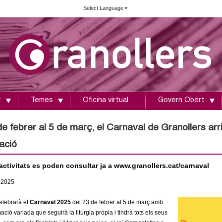
Vés
Select Language
▼
al
contingut
t
Temes
Oficina virtual
Govern Obert
e febrer al 5 de març, el Carnaval de Granollers arri
ació
activitats es poden consultar ja a www.granollers.cat/carnaval
2025
elebrarà el
Carnaval 2025
del 23 de febrer al 5 de març amb
ció variada que seguirà la litúrgia pròpia i tindrà tots els seus