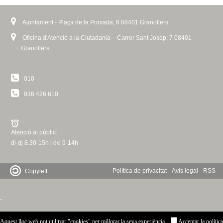
Ajuntament - Plaça de la Porxada, 6 08401 Granollers
Oficina d'Atenció a la Ciutadania - Carrer Sant Josep, 7 08401
Granollers
010
938 426 610
Atenció al públic:
dl-dj 8.30-15h i dv. 9-14h
Política de privacitat
Avís legal
RSS
Copyleft
-
Aquest lloc web pot utilitzar "cookies" per millorar la seva experiència
Acceptar la política