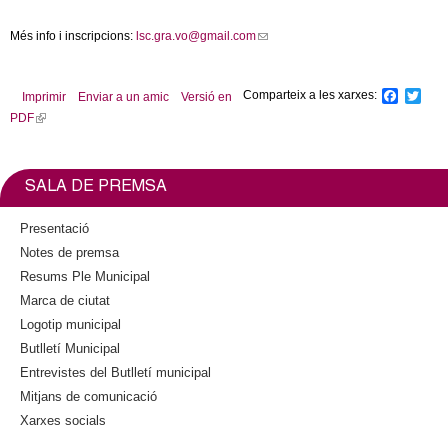
l
s
Més info i inscripcions:
lsc.gra.vo@gmail.com
(
e
e
l
x
i
t
r
Comparteix a les xarxes:
F
T
Imprimir
Enviar a un amic
Versió en
n
e
a
w
PDF
(
k
r
c
i
s
l
s
n
e
t
b
t
i
e
a
o
e
n
n
l
SALA DE PREMSA
o
r
k
d
)
k
i
s
Presentació
s
e
Notes de premsa
e
-
Resums Ple Municipal
x
m
Marca de ciutat
t
a
Logotip municipal
e
i
Butlletí Municipal
r
l
n
Entrevistes del Butlletí municipal
)
a
Mitjans de comunicació
l
Xarxes socials
)