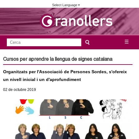
Vés
Select Language
▼
al
contingut
A
C
☰
F
e
j
o
r
Cursos per aprendre la llengua de signes catalana
c
r
u
a
Organitzats per l'Associació de Persones Sordes, s'ofereix
m
n
un nivell inicial i un d'aprofundiment
u
02
de octubre
2019
l
t
a
a
r
i
m
d
e
e