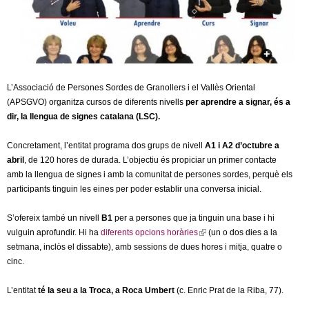
c
n
e
t
r
c
d
a
L’Associació de Persones Sordes de Granollers i el Vallès Oriental
(APSGVO) organitza cursos de diferents nivells
per aprendre a signar, és a
e
dir, la llengua de signes catalana (LSC).
G
Concretament, l’entitat programa dos grups de nivell
A1 i A2 d’octubre a
abril
, de 120 hores de durada. L’objectiu és propiciar un primer contacte
r
amb la llengua de signes i amb la comunitat de persones sordes, perquè els
participants tinguin les eines per poder establir una conversa inicial.
a
S’ofereix també un nivell
B1
per a persones que ja tinguin una base i hi
n
vulguin aprofundir. Hi ha
diferents opcions horàries
(
(un o dos dies a la
setmana, inclòs el dissabte), amb sessions de dues hores i mitja, quatre o
l
o
cinc.
i
n
l
L’entitat
té la seu a la Troca, a Roca Umbert
(c. Enric Prat de la Riba, 77).
k
i