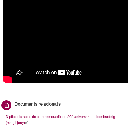
Documents relacionats
Díptic dels actes de commemoració del 80è aniversari del bombardeig
(maig i juny)
(