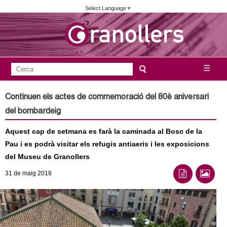
Vés
Select Language
▼
al
contingut
A
C
☰
F
e
j
o
r
Continuen els actes de commemoració del 80è aniversari
c
r
u
del bombardeig
a
m
n
Aquest cap de setmana es farà la caminada al Bosc de la
u
Pau i es podrà visitar els refugis antiaeris i les exposicions
l
t
del Museu de Granollers
a
a
31
de maig
2018
r
i
m
d
e
e