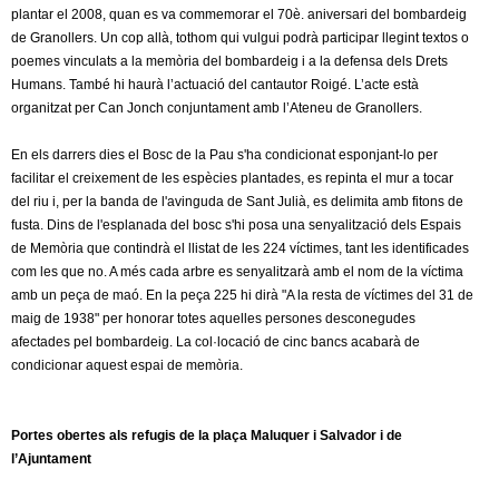
plantar el 2008, quan es va commemorar el 70è. aniversari del bombardeig
de Granollers. Un cop allà, tothom qui vulgui podrà participar llegint textos o
poemes vinculats a la memòria del bombardeig i a la defensa dels Drets
Humans. També hi haurà l’actuació del cantautor Roigé. L’acte està
organitzat per Can Jonch conjuntament amb l’Ateneu de Granollers.
En els darrers dies el Bosc de la Pau s'ha condicionat esponjant-lo per
facilitar el creixement de les espècies plantades, es repinta el mur a tocar
del riu i, per la banda de l'avinguda de Sant Julià, es delimita amb fitons de
fusta. Dins de l'esplanada del bosc s'hi posa una senyalització dels Espais
de Memòria que contindrà el llistat de les 224 víctimes, tant les identificades
com les que no. A més cada arbre es senyalitzarà amb el nom de la víctima
amb un peça de maó. En la peça 225 hi dirà "A la resta de víctimes del 31 de
maig de 1938" per honorar totes aquelles persones desconegudes
afectades pel bombardeig. La col·locació de cinc bancs acabarà de
condicionar aquest espai de memòria.
Portes obertes als refugis de la plaça Maluquer i Salvador i de
l’Ajuntament