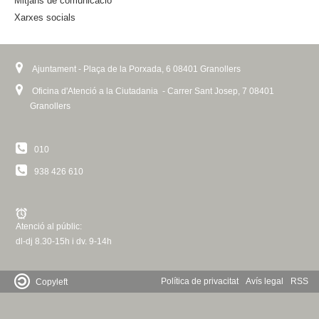
Mitjans de comunicació
l
Xarxes socials
)
Ajuntament - Plaça de la Porxada, 6 08401 Granollers
Oficina d'Atenció a la Ciutadania - Carrer Sant Josep, 7 08401
Granollers
010
938 426 610
Atenció al públic:
dl-dj 8.30-15h i dv. 9-14h
Política de privacitat
Avís legal
RSS
Copyleft