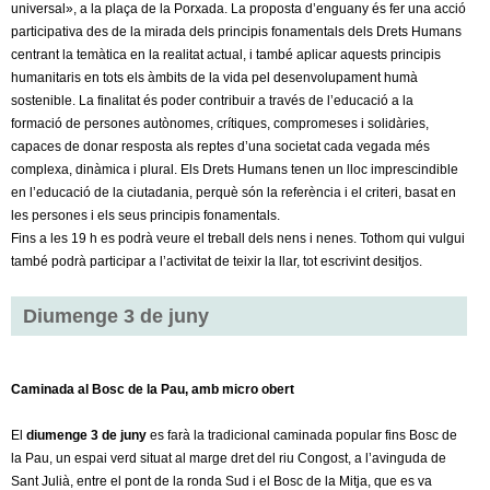
l
universal», a la plaça de la Porxada. La proposta d’enguany és fer una acció
participativa des de la mirada dels principis fonamentals dels Drets Humans
e
centrant la temàtica en la realitat actual, i també aplicar aquests principis
humanitaris en tots els àmbits de la vida pel desenvolupament humà
r
sostenible. La finalitat és poder contribuir a través de l’educació a la
formació de persones autònomes, crítiques, compromeses i solidàries,
s
capaces de donar resposta als reptes d’una societat cada vegada més
complexa, dinàmica i plural. Els Drets Humans tenen un lloc imprescindible
en l’educació de la ciutadania, perquè són la referència i el criteri, basat en
les persones i els seus principis fonamentals.
Fins a les 19 h es podrà veure el treball dels nens i nenes. Tothom qui vulgui
també podrà participar a l’activitat de teixir la llar, tot escrivint desitjos.
Diumenge 3 de juny
Caminada al Bosc de la Pau, amb micro obert
El
diumenge 3 de juny
es farà la tradicional caminada popular fins Bosc de
la Pau, un espai verd situat al marge dret del riu Congost, a l’avinguda de
Sant Julià, entre el pont de la ronda Sud i el Bosc de la Mitja, que es va