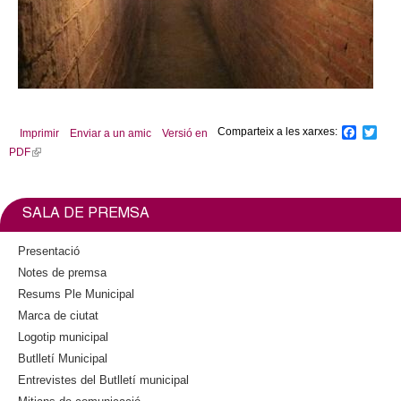
Aquest cap de setmana continuen les visites guiades i gratuïtes als refugis antiaeris
Comparteix a les xarxes:
F
T
Imprimir
Enviar a un amic
Versió en
a
w
PDF
(
c
i
l
e
t
b
t
i
o
e
n
SALA DE PREMSA
o
r
k
k
i
Presentació
s
Notes de premsa
e
Resums Ple Municipal
x
Marca de ciutat
t
Logotip municipal
e
Butlletí Municipal
r
n
Entrevistes del Butlletí municipal
a