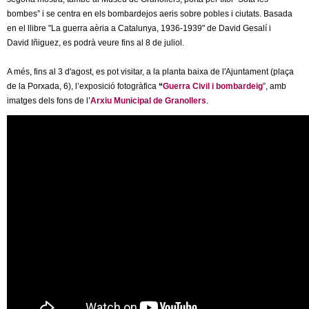
bombes” i se centra en els bombardejos aeris sobre pobles i ciutats. Basada
en el llibre "La guerra aèria a Catalunya, 1936-1939" de David Gesalí i
David Iñiguez, es podrà veure fins al 8 de juliol.
A més, fins al 3 d'agost, es pot visitar, a la planta baixa de l'Ajuntament (plaça
de la Porxada, 6), l’exposició fotogràfica
“
Guerra Civil i bombardeig
”, amb
imatges dels fons de l’
Arxiu Municipal de Granollers
.