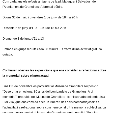
Com cada any els refugis antiaeris de la pl. Maluquer i Salvador i de
l'Ajuntament de Granollers s'obren al públic:
Dijous 31 de maig i divendres 1 de juny, de 18 h a 20 h
Dissabte 2 de juny, d'11 a 13 h i de 18 h a 20 h
Diumenge 3 de juny, d'11 a 13 h
Entrada en grups reduïts cada 30 minuts. Es tracta d'una activitat gratuïta i
guiada.
Continuen obertes les exposicions que ens conviden a reflexionar sobre
la memòria i sobre el món actual
Fins l'11 de novembre es pot visitar al Museu de Granollers l'exposició
“Deserunar emocions. 80 anys del bombardeig de Granollers. Art i
memòria””, produïda pel Museu de Granollers i comissariada pel periodista
Eloi Vila, que ens convida a fer un itinerari des dels bombardejos fins a
l’actualitat i a reflexionar sobre com hem construït la memòria col·lectiva. La
segona mostra, també al Museu de Granollers, porta per títol “Sota les