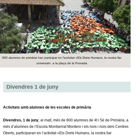
c
n
e
t
r
c
d
a
e
800 alumnes de primària han participat en l'activitat «Els Drets Humans, la nostra llar
G
universal», a la plaça de la Porxada
r
a
Divendres 1 de juny
n
Activitats amb alumnes de les escoles de primària
o
Divendres, 1 de juny
, al matí, més de 800 alumnes de 4t i 5è de Primària, a
l
més d’alumnes de l’Escola Montserrat Montero i els nois i nois dels Centres
Oberts, participaran en l’activitat «Els Drets Humans, la nostra llar