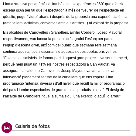
Llamazares va posar èmfasis també en les experiències 360º que ofereix
escena grAn per tal que l’espectador, a més de “veure” de l’espectacle en
qüestió, pugui “viure” abans i després de la proposta una experiència única
(amb tallers, activitats, converses amb els artistes...) al voltant de la proposta.
Els alcaldes de Canovelles i Granollers, Emilio Cordero i Josep Mayoral
respectivament, van tancar la presentació agraint l’esforç per part de tot
l’equip d’escena grAn, així com del públic que setmana rere setmana
continua apostant pels escenaris d’aquestes dues poblacions veïnes.
“Estem molt satisfets de formar part d’aquest gran projecte, va ser un encert,
perquè hem pujat un 71% els nostres espectadors a Can Palots”, va
assegurar l’alcalde de Canovelles. Josep Mayoral va tancar la seva
intervenció plenament satisfet de la cartellera que ens espera. Una
programació “intensa, diversa i d’alt nivell que recull la millor programació
del país i també espectacles de gran qualitat produïts a casa”. El desig de
l’alcalde de Granollers: “que la suma sigui una exercici d’aquí i d’arreu”.
Galeria de fotos