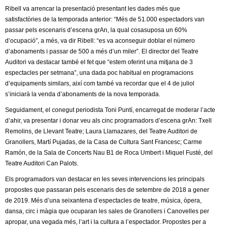
l
Ribell va arrencar la presentació presentant les dades més que
satisfactòries de la temporada anterior: “Més de 51.000 espectadors van
e
passar pels escenaris d’escena grAn, la qual cosasuposa un 60%
d’ocupació”, a més, va dir Ribell: “es va aconseguir doblar el número
r
d’abonaments i passar de 500 a més d’un miler”. El director del Teatre
Auditori va destacar també el fet que “estem oferint una mitjana de 3
s
espectacles per setmana”, una dada poc habitual en programacions
d’equipaments similars, així com també va recordar que el 4 de juliol
s’iniciarà la venda d’abonaments de la nova temporada.
Seguidament, el conegut periodista Toni Puntí, encarregat de moderar l’acte
d’ahir, va presentar i donar veu als cinc programadors d’escena grAn: Txell
Remolins, de Llevant Teatre; Laura Llamazares, del Teatre Auditori de
Granollers, Martí Pujadas, de la Casa de Cultura Sant Francesc; Carme
Ramón, de la Sala de Concerts Nau B1 de Roca Umbert i Miquel Fusté, del
Teatre Auditori Can Palots.
Els programadors van destacar en les seves intervencions les principals
propostes que passaran pels escenaris des de setembre de 2018 a gener
de 2019. Més d’una seixantena d’espectacles de teatre, música, òpera,
dansa, circ i màgia que ocuparan les sales de Granollers i Canovelles per
apropar, una vegada més, l’art i la cultura a l’espectador. Propostes per a