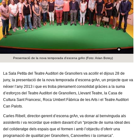
c
n
e
t
r
c
d
a
e
Presentació de la nova temporada d'escena grAn (Foto: Arian Botey)
G
La Sala Petita del Teatre Auditori de Granollers va acollir el dijous 28 de
r
juny, la presentació de la nova temporada d’escena grAn, un projecte que va
néixer l’any 2013 i que es troba plenament consolidat gràcies a la suma
a
d’esforços del Teatre Auditori de Granollers, Llevant Teatre, la Casa de
Cultura Sant Francesc, Roca Umbert Fàbrica de les Arts i el Teatre Auditori
n
Can Palots.
o
Carles Ribell, director-gerent d’escena grAn, va donar al benvinguda als
assistents i va recordar que estem davant d’un “projecte de suma ideat des
l
del colideratge dels espais que el formen i amb l’objectiu d’oferir una
programació de qualitat per Granollers, Canovelles i la comarca”.