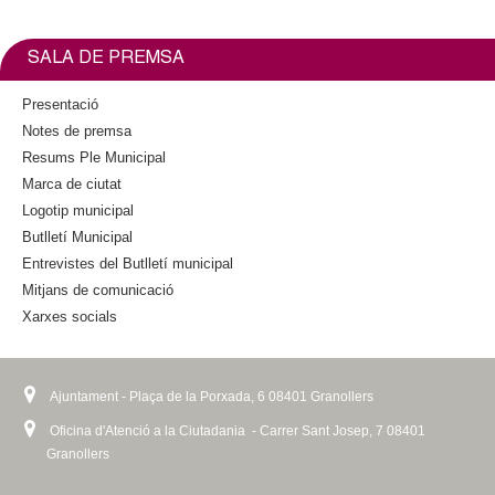
l
i
e
t
b
t
i
s
o
e
n
e
SALA DE PREMSA
o
r
k
x
k
i
t
Presentació
s
e
Notes de premsa
e
r
Resums Ple Municipal
x
n
Marca de ciutat
t
a
Logotip municipal
e
l
Butlletí Municipal
r
)
n
Entrevistes del Butlletí municipal
a
Mitjans de comunicació
l
Xarxes socials
)
Ajuntament - Plaça de la Porxada, 6 08401 Granollers
Oficina d'Atenció a la Ciutadania - Carrer Sant Josep, 7 08401
Granollers