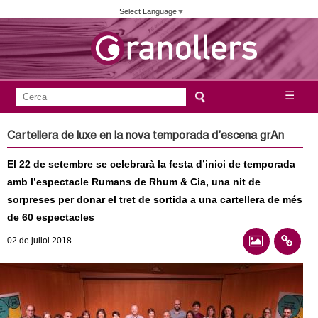
Vés
Select Language
▼
al
contingut
A
C
☰
F
e
j
o
r
Cartellera de luxe en la nova temporada d’escena grAn
c
r
u
a
El 22 de setembre se celebrarà la festa d’inici de temporada
m
n
amb l’espectacle Rumans de Rhum & Cia, una nit de
u
sorpreses per donar el tret de sortida a una cartellera de més
l
t
de 60 espectacles
a
02
de juliol
2018
a
r
i
m
d
e
e