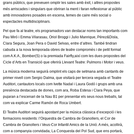
grans públics, que preveuen omplir les sales amb èxit, i altres propostes
més arriscades i singulars que obriran la ment i faran reflexionar al públic
amb innovadores posades en escena, temes de caire més social o
espectacles multidisciplinars.
Pel que fa al teatre, els programadors van destacar noms tan importants com
Pau Miró i Emma Vilarasau, Oriol Broggi i Julio Manrique, Pérez&Disla,
Clara Segura, Joan Pera o David Selvas, entre d’altres. També tindran
cabuda a la nova temporada obres de teatre compromès i de petit format
com A.K.A., Bomber(S) o la premiada Fairfly,així com les dues propostes del
Cicle d’Arts en Transició que oferirà Llevant Teatre: Pulmons i Motor i veus.
La música moderna seguirà omplint els caps de setmana amb cantants de
primer nivell com Sergio Dalma, que visitarà per tercera vegada el Teatre
Auditori, cantautors locals com Ivette Nadal i Laura Godó i grups amb una
presència destacada de dones, com ara, Roba Estesa i Clara Peya, que
pujaran a l’escenari de la Nau B1 per presentar els seus nous treballs, tal
com va explicar Carme Ramón de Roca Umbert.
El Teatre Auditori seguirà apostant per la música clàssica d’excepció i les
formacions residents: l’Orquestra de Cambra de Granollers, el Cor de
Cambra de Granollers i Veus-Cor Infantil Amics de la Unió. A més, acollirà,
com a companyia convidada, La Conquesta del Pol Sud, que ens portarà,