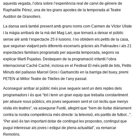
aquesta vegada, l’obra sobre l’experiència real de canvi de gènere de
Raphaëlle Pérez, una de les grans apostes de la temporada al Teatre
Auditori de Granollers.
La dansa serà també present amb grans noms com Carmen de Víctor Ullate
i la màgia arribarà de la mà del Mag Lari, que tornarà a deixar el públic
sense alè amb l’espectacle 25 il·lusions. I no oblidem els petits de la casa,
que seguiran viatjant pels diferents escenaris gràcies als Patinautes i als 21
espectacles familiars programats per aquesta temporada, segons va
explicar Martí Pujadas. Destaquen de la programació infantil l’obra
internacional Caché Caché, inclosa en el Festival El més petit de tots, Petits
Minuts del pallasso Marcel Gros i Garbancito en la barriga del buey, premi
FETEN al Millor Teatre de Titelles de l’any passat.
Aconseguir arribar al públic més jove segueix sent un dels reptes dels
programadors i és que “tot i tenir un gran equip que treballa constantment
per atraure nous públics, els joves segueixen sent el col·lectiu que menys
visita els teatres”, va assegurar Fusté, afegint que “hem de lluitar diàriament
contra la nostra competència més directe: la televisió, els partits de futbol...”.
“Per això és tan important dotar de contingut les propostes, contingut que
pugui interessar als joves i estigui de plena actualitat”, va remarcar
Remolins.