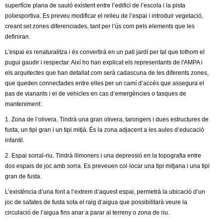
l
superfície plana de sauló existent entre l’edifici de l’escola i la pista
poliesportiva. Es preveu modificar el relleu de l’espai i introduir vegetació,
e
creant set zones diferenciades, tant per l’ús com pels elements que les
definiran.
r
L'espai es renaturalitza i és convertirà en un pati jardí per tal que tothom el
pugui gaudir i respectar. Així ho han explicat els representants de l'AMPA i
s
els arquitectes que han detallat com serà cadascuna de les diferents zones,
que queden connectades entre elles per un camí d’accés que assegura el
pas de vianants i el de vehicles en cas d’emergències o tasques de
manteniment:
1. Zona de l’olivera. Tindrà una gran olivera, tarongers i dues estructures de
fusta, un tipi gran i un tipi mitjà. És la zona adjacent a les aules d’educació
infantil.
2. Espai sorral-riu. Tindrà llimoners i una depressió en la topografia entre
dos espais de joc amb sorra. Es preveuen col·locar una tipi mitjana i una tipi
gran de fusta.
L’existència d’una font a l’extrem d’aquest espai, permetrà la ubicació d’un
joc de safates de fusta sota el raig d’aigua que possibilitarà veure la
circulació de l’aigua fins anar a parar al terreny o zona de riu.