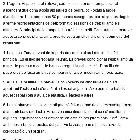
3. L’àgora. Espai central i elevat, caracteritzat per una rampa espiral
ascendent que dona accés als murets de pedra, col·locats a mode
d’amfiteatre. Hi cabran unes 50 persones assegudes, per tal que es duguin
a terme representacions de petit format o sessions de treball amb els
alumnes. Al principi de la rampa hi haurà un tipi petit. Per garantir l’ombra en
aquesta zona es plantaran arbres de copa àmplia i alts en el perímetre del
costat sud.
4. La plaça. Zona davant de la porta de sortida al pati des de l’edifici
principal. És el lloc de trobada, reunió. Es preveu condicionar l’espai amb un
muret de pedra a mode de banc corregut i la col·locació d'una illa de
papereres de fusta amb tres compartiments per incentivar el reciclatge.
5. Aula a l’aire lliure. Es preveu la col·locació de cinc taules de fusta
aprofitant l’existència d’una font a l’espai adjacent. Això permetrà habilitar
aquest espai com a aula de plàstica, ciències o altres.
6. La muntanyeta. La seva configuració física permetria el desenvolupament
d’un hort/ bosc productiu. Es preveu inicialment la plantació d'ametllers i
algunes lleguminoses per enfilar-se en estructures piramidals. Serà l'àrea
amb més arbres i arbustos del pati. En la zona perimetral es preveu la
col·locació d’un tipi gran.