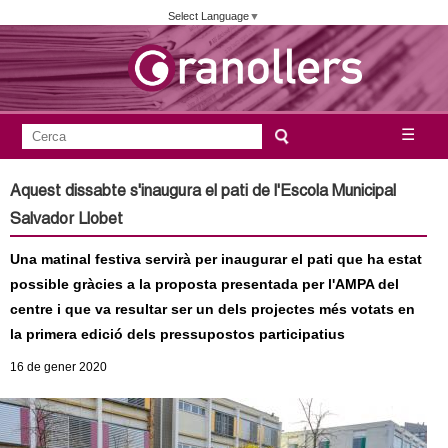
Vés
Select Language
▼
al
contingut
A
C
☰
F
e
j
o
r
Aquest dissabte s'inaugura el pati de l'Escola Municipal
c
r
u
Salvador Llobet
a
m
n
Una matinal festiva servirà per inaugurar el pati que ha estat
u
possible gràcies a la proposta presentada per l'AMPA del
l
t
centre i que va resultar ser un dels projectes més votats en
a
la primera edició dels pressupostos participatius
a
r
16
de gener
2020
i
m
d
e
e