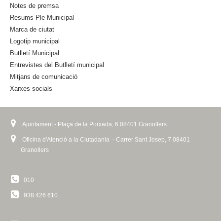
s
Notes de premsa
e
Resums Ple Municipal
x
Marca de ciutat
t
Logotip municipal
e
Butlletí Municipal
r
n
Entrevistes del Butlletí municipal
a
Mitjans de comunicació
l
Xarxes socials
)
Ajuntament - Plaça de la Porxada, 6 08401 Granollers
Oficina d'Atenció a la Ciutadania - Carrer Sant Josep, 7 08401
Granollers
010
938 426 610