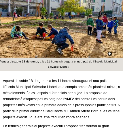
c
n
e
t
r
c
d
a
e
G
Aquest dissabte 18 de gener, a les 11 hores s'inaugura el nou pati de l'Escola Municipal
Salvador Llobet
r
a
Aquest dissabte 18 de gener, a les 11 hores s'inaugura el nou pati de
l'Escola Municipal Salvador Llobet, que compta amb més plantes i arbrat, a
n
més elements lúdics i espais diferenciats per al joc. La proposta de
remodelació d'aquest pati va sorgir de l'AMPA del centre i va ser un dels
o
projectes més votats en la primera edició dels pressupostos participatius. A
partir d'un primer dibuix de l’arquitecta M.Carmen Artero Borruel es va fer el
projecte executiu que ara s'ha traduït en l'obra acabada.
l
En termes generals el projecte executiu proposa transformar la gran