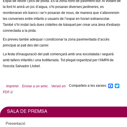
Espai de lleure i jocs de pilota. És la zona nord de paviment dur. Al voltant de
la font hi anirà un joc d’aigua, s’hi posaran diverses jardineres, es
reordenaran els bancs i se’n posaran de nous, de manera que s’afavoreixin
les converses entre infants o usuaris de l’espai en horari extraescolar.
També s’hi instal·larà dues cistelles de bàsquet per crear una àrea d'esbarjo
connectada a la pista.
Es preveu també adequar i condicionar la zona pavimentada d’accés
principal al pati des del carrer.
La festa d'inauguració del pati començarà amb una xocolatada i seguirà
amb tallers infantils i una botifarrada. Tot plegat organitzat per l'AMPA de
l'escola Salvador Llobet.
Comparteix a les xarxes:
F
T
Imprimir
Enviar a un amic
Versió en
a
w
PDF
(
c
i
l
e
t
b
t
i
o
e
n
SALA DE PREMSA
o
r
k
k
i
Presentació