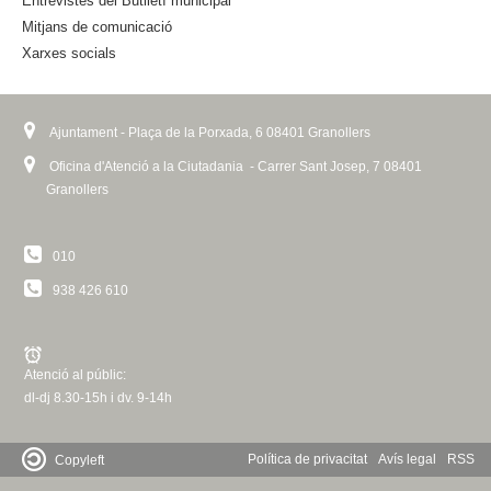
Entrevistes del Butlletí municipal
a
Mitjans de comunicació
l
Xarxes socials
)
Ajuntament - Plaça de la Porxada, 6 08401 Granollers
Oficina d'Atenció a la Ciutadania - Carrer Sant Josep, 7 08401
Granollers
010
938 426 610
Atenció al públic:
dl-dj 8.30-15h i dv. 9-14h
Política de privacitat
Avís legal
RSS
Copyleft