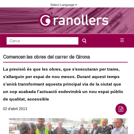
Vés
Select Language
▼
al
contingut
A
C
☰
F
e
j
o
r
Comencen les obres del carrer de Girona
c
r
u
a
La previsió és que les obres, que s'executaran per trams,
m
n
s'allarguin per espai de nou mesos. Durant aquest temps
u
s’anirà transformant aquesta principal via de la ciutat que
l
t
un cop acabada l’actuació esdevindrà un nou espai públic
a
de qualitat, accessible
a
r
02
d'abril
2013
i
m
d
e
e