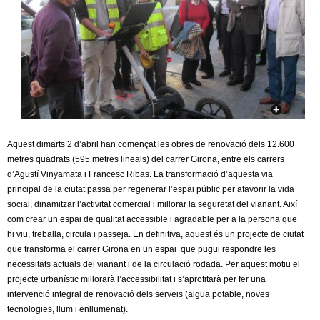
c
n
e
t
r
c
d
a
e
G
Aquest dimarts 2 d’abril han començat les obres de renovació dels 12.600
metres quadrats (595 metres lineals) del carrer Girona, entre els carrers
r
d’Agustí Vinyamata i Francesc Ribas. La transformació d’aquesta via
principal de la ciutat passa per regenerar l’espai públic per afavorir la vida
a
social, dinamitzar l’activitat comercial i millorar la seguretat del vianant. Així
com crear un espai de qualitat accessible i agradable per a la persona que
n
hi viu, treballa, circula i passeja. En definitiva, aquest és un projecte de ciutat
que transforma el carrer Girona en un espai que pugui respondre les
o
necessitats actuals del vianant i de la circulació rodada. Per aquest motiu el
projecte urbanístic millorarà l’accessibilitat i s’aprofitarà per fer una
l
intervenció integral de renovació dels serveis (aigua potable, noves
tecnologies, llum i enllumenat).