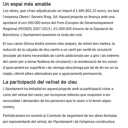
l
Un espai més amable
Les obres, que s’han adjudicat per un import d’1.685.802,10 euros, les farà
e
l’empresa Obres i Serveis Roig, SA. Aquest projecte es finança amb una
aportació d’uns 500.000 euros del Fons Europeu de Desenvolupament
r
Regional (FEDER) 2007-2013 i, d'1.000.000 d'euros de la Diputació de
Barcelona. L’Ajuntament assumeix la resta del cost.
s
El nou carrer Girona tindrà voreres més amples, de mínim tres metres; la
reducció de la calçada de dos carrils a un carril per sentit de circulació
(excepte als trams necessitats de carrils addicionals per a girs i als extrems
del carrer per a donar fluïdesa de circulació) i la reordenació de les zones
d’aparcament en superfície i de càrrega-descàrrega per tal de fer-ne un ús
rotatiu, oferint altres alternatives per a aparcaments permanents.
La participació del veïnat és clau
L’Ajuntament ha treballat en aquest projecte amb la participació colze a
colze del veïnat del carrer, per incorporar millores que responen a les
necessitats i demandes de les persones que hi viuen o hi tenen algun
comerç.
Periòdicament es reunirà la Comissió de seguiment de les obres formada
per representants del veïnat, de l'Ajuntament i de l'empresa constructora.