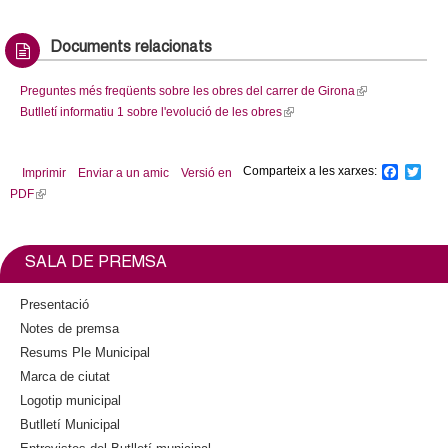
Documents relacionats
Preguntes més freqüents sobre les obres del carrer de Girona
(
Butlletí informatiu 1 sobre l'evolució de les obres
(
l
l
i
i
n
Comparteix a les xarxes:
F
T
Imprimir
Enviar a un amic
Versió en
n
k
a
w
PDF
(
k
i
c
i
l
i
s
e
t
b
t
i
s
e
o
e
n
e
x
SALA DE PREMSA
o
r
k
x
t
k
i
t
e
Presentació
s
e
r
Notes de premsa
e
r
n
Resums Ple Municipal
x
n
a
Marca de ciutat
t
a
l
Logotip municipal
e
l
)
Butlletí Municipal
r
)
n