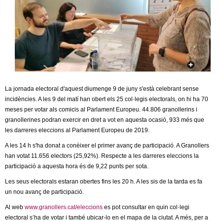
c
n
e
t
r
c
d
a
e
La jornada electoral d'aquest diumenge 9 de juny s'està celebrant sense
G
incidències. A les 9 del matí han obert els 25 col·legis electorals, on hi ha 70
meses per votar als comicis al Parlament Europeu. 44.806 granollerins i
r
granollerines podran exercir en dret a vot en aquesta ocasió, 933 més que
les darreres eleccions al Parlament Europeu de 2019.
a
A les 14 h s'ha donat a conèixer el primer avanç de participació. A Granollers
han votat 11.656 electors (25,92%). Respecte a les darreres eleccions la
n
participació a aquesta hora és de 9,22 punts per sota.
o
Les seus electorals estaran obertes fins les 20 h. A les sis de la tarda es fa
un nou avanç de participació.
l
Al web
www.granollers.cat/eleccions
es pot consultar en quin col·legi
electoral s’ha de votar i també ubicar-lo en el mapa de la ciutat. A més, per a