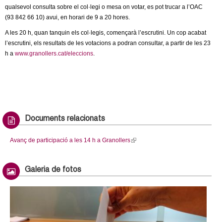
l
qualsevol consulta sobre el col·legi o mesa on votar, es pot trucar a l’OAC
(93 842 66 10) avui, en horari de 9 a 20 hores.
e
A les 20 h, quan tanquin els col·legis, començarà l’escrutini. Un cop acabat
l’escrutini, els resultats de les votacions a podran consultar, a partir de les 23
r
h a
www.granollers.cat/eleccions
.
s
Documents relacionats
Avanç de participació a les 14 h a Granollers
(
l
i
Galeria de fotos
n
k
i
s
e