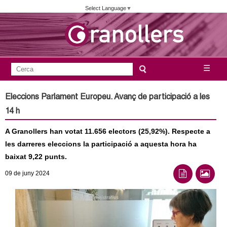
Vés
Select Language
▼
al
contingut
A
C
☰
F
e
j
o
r
Eleccions Parlament Europeu. Avanç de participació a les
c
r
u
14 h
a
m
n
A Granollers han votat 11.656 electors (25,92%). Respecte a
u
les darreres eleccions la participació a aquesta hora ha
l
t
baixat 9,22 punts.
a
a
09
de juny
2024
r
i
m
d
e
e