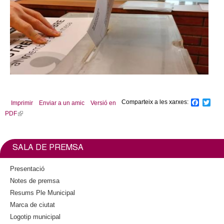
x
t
e
r
n
a
l
)
Comparteix a les xarxes:
F
T
Imprimir
Enviar a un amic
Versió en
a
w
PDF
(
c
i
l
e
t
b
t
i
o
e
n
SALA DE PREMSA
o
r
k
k
i
Presentació
s
Notes de premsa
e
Resums Ple Municipal
x
Marca de ciutat
t
Logotip municipal
e