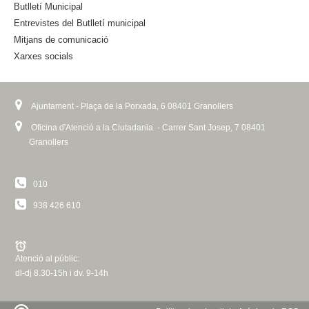
Butlletí Municipal
r
n
Entrevistes del Butlletí municipal
a
Mitjans de comunicació
l
Xarxes socials
)
Ajuntament - Plaça de la Porxada, 6 08401 Granollers
Oficina d'Atenció a la Ciutadania - Carrer Sant Josep, 7 08401
Granollers
010
938 426 610
Atenció al públic:
dl-dj 8.30-15h i dv. 9-14h