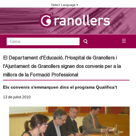
Vés
Select Language
▼
al
contingut
A
C
☰
F
e
j
o
r
El Departament d'Educació, l'Hospital de Granollers i
c
r
u
l'Ajuntament de Granollers signen dos convenis per a la
a
m
millora de la Formació Professional
n
u
Els convenis s'emmarquen dins el programa Qualifica’t
l
t
a
13
de juliol
2010
a
r
i
m
d
e
e