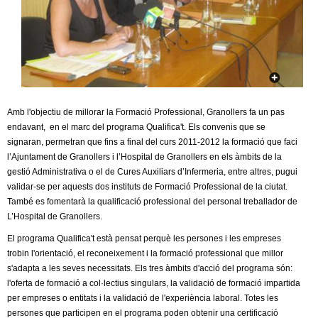
c
n
e
t
r
c
d
a
e
Amb l'objectiu de millorar la Formació Professional, Granollers fa un pas
endavant, en el marc del programa Qualifica't. Els convenis que se
G
signaran, permetran que fins a final del curs 2011-2012 la formació que faci
l’Ajuntament de Granollers i l’Hospital de Granollers en els àmbits de la
r
gestió Administrativa o el de Cures Auxiliars d’Infermeria, entre altres, pugui
validar-se per aquests dos instituts de Formació Professional de la ciutat.
a
També es fomentarà la qualificació professional del personal treballador de
L’Hospital de Granollers.
n
El programa Qualifica't està pensat perquè les persones i les empreses
trobin l'orientació, el reconeixement i la formació professional que millor
o
s'adapta a les seves necessitats. Els tres àmbits d'acció del programa són:
l'oferta de formació a col·lectius singulars, la validació de formació impartida
l
per empreses o entitats i la validació de l'experiència laboral. Totes les
persones que participen en el programa poden obtenir una certificació