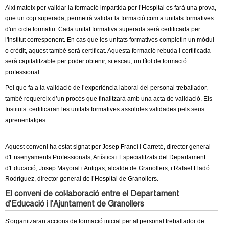
Així mateix per validar la formació impartida per l’Hospital es farà una prova,
que un cop superada, permetrà validar la formació com a unitats formatives
d'un cicle formatiu. Cada unitat formativa superada serà certificada per
l'Institut corresponent. En cas que les unitats formatives completin un mòdul
o crèdit, aquest també serà certificat. Aquesta formació rebuda i certificada
serà capitalitzable per poder obtenir, si escau, un títol de formació
professional.
Pel que fa a la validació de l’experiència laboral del personal treballador,
també requereix d’un procés que finalitzarà amb una acta de validació. Els
Instituts certificaran les unitats formatives assolides validades pels seus
aprenentatges.
Aquest conveni ha estat signat per Josep Francí i Carreté, director general
d'Ensenyaments Professionals, Artístics i Especialitzats del Departament
d'Educació, Josep Mayoral i Antigas, alcalde de Granollers, i Rafael Lladó
Rodríguez, director general de l’Hospital de Granollers.
El conveni de col·laboració entre el Departament
d'Educació i l'Ajuntament de Granollers
S'organitzaran accions de formació inicial per al personal treballador de