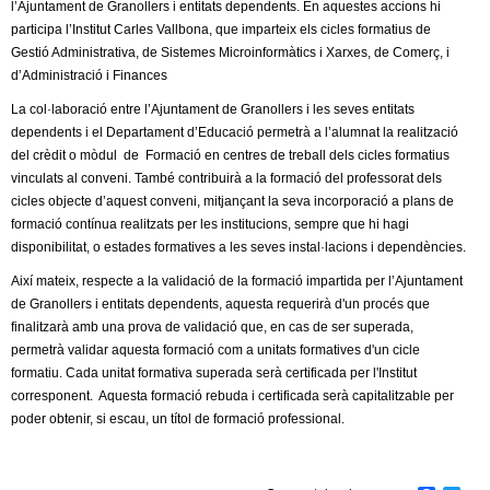
l’Ajuntament de Granollers i entitats dependents. En aquestes accions hi
participa l’Institut Carles Vallbona, que imparteix els cicles formatius de
Gestió Administrativa, de Sistemes Microinformàtics i Xarxes, de Comerç, i
d’Administració i Finances
La col·laboració entre l’Ajuntament de Granollers i les seves entitats
dependents i el Departament d’Educació permetrà a l’alumnat la realització
del crèdit o mòdul de Formació en centres de treball dels cicles formatius
vinculats al conveni. També contribuirà a la formació del professorat dels
cicles objecte d’aquest conveni, mitjançant la seva incorporació a plans de
formació contínua realitzats per les institucions, sempre que hi hagi
disponibilitat, o estades formatives a les seves instal·lacions i dependències.
Així mateix, respecte a la validació de la formació impartida per l’Ajuntament
de Granollers i entitats dependents, aquesta requerirà d'un procés que
finalitzarà amb una prova de validació que, en cas de ser superada,
permetrà validar aquesta formació com a unitats formatives d'un cicle
formatiu. Cada unitat formativa superada serà certificada per l'Institut
corresponent. Aquesta formació rebuda i certificada serà capitalitzable per
poder obtenir, si escau, un títol de formació professional.