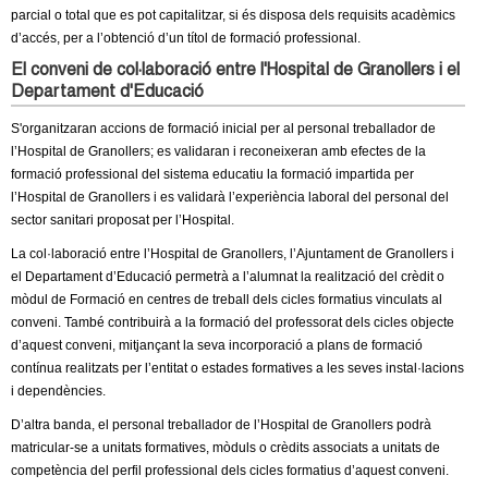
l
parcial o total que es pot capitalitzar, si és disposa dels requisits acadèmics
d’accés, per a l’obtenció d’un títol de formació professional.
e
El conveni de col·laboració entre l'Hospital de Granollers i el
Departament d'Educació
r
S'organitzaran accions de formació inicial per al personal treballador de
s
l’Hospital de Granollers; es validaran i reconeixeran amb efectes de la
formació professional del sistema educatiu la formació impartida per
l’Hospital de Granollers i es validarà l’experiència laboral del personal del
sector sanitari proposat per l’Hospital.
La col·laboració entre l’Hospital de Granollers, l’Ajuntament de Granollers i
el Departament d’Educació permetrà a l’alumnat la realització del crèdit o
mòdul de Formació en centres de treball dels cicles formatius vinculats al
conveni. També contribuirà a la formació del professorat dels cicles objecte
d’aquest conveni, mitjançant la seva incorporació a plans de formació
contínua realitzats per l’entitat o estades formatives a les seves instal·lacions
i dependències.
D’altra banda, el personal treballador de l’Hospital de Granollers podrà
matricular-se a unitats formatives, mòduls o crèdits associats a unitats de
competència del perfil professional dels cicles formatius d’aquest conveni.