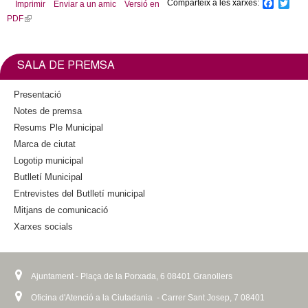
Comparteix a les xarxes:
F
T
Imprimir
Enviar a un amic
Versió en
a
w
PDF
(
c
i
l
e
t
b
t
i
o
e
n
SALA DE PREMSA
o
r
k
k
i
Presentació
s
Notes de premsa
e
Resums Ple Municipal
x
Marca de ciutat
t
Logotip municipal
e
Butlletí Municipal
r
n
Entrevistes del Butlletí municipal
a
Mitjans de comunicació
l
Xarxes socials
)
Ajuntament - Plaça de la Porxada, 6 08401 Granollers
Oficina d'Atenció a la Ciutadania - Carrer Sant Josep, 7 08401