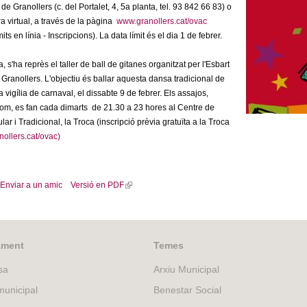
de Granollers (c. del Portalet, 4, 5a planta, tel. 93 842 66 83) o
 virtual, a través de la pàgina
www.granollers.cat/ovac
its en línia - Inscripcions). La data límit és el dia 1 de febrer.
, s'ha reprès el taller de ball de gitanes organitzat per l'Esbart
Granollers. L'objectiu és ballar aquesta dansa tradicional de
 vigília de carnaval, el dissabte 9 de febrer. Els assajos,
hom, es fan cada dimarts de 21.30 a 23 hores al Centre de
ar i Tradicional, la Troca (inscripció prèvia gratuïta a la Troca
ollers.cat/ovac)
Enviar a un amic
Versió en PDF
(
l
i
n
k
ament
Temes
i
sa
Arxiu Municipal
s
e
unicipal
Benestar Social
x