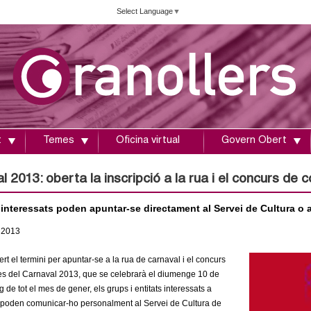
Vés
Select Language
▼
al
contingut
t
Temes
Oficina virtual
Govern Obert
 2013: oberta la inscripció a la rua i el concurs de
 interessats poden apuntar-se directament al Servei de Cultura o a
2013
rt el termini per apuntar-se a la rua de carnaval i el concurs
s del Carnaval 2013, que se celebrarà el diumenge 10 de
arg de tot el mes de gener, els grups i entitats interessats a
i poden comunicar-ho personalment al Servei de Cultura de