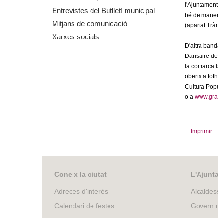
l'Ajuntament 
m
Entrevistes del Butlletí municipal
bé de manera
Mitjans de comunicació
(apartat Tràm
e
Xarxes socials
D'altra banda
n
Dansaire de 
la comarca la
t
oberts a tot
Cultura Popul
d
o a
www.gran
e
Imprimir
G
r
Coneix la ciutat
L'Ajunt
a
Adreces d'interès
Alcaldes
n
Calendari de festes
Govern m