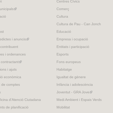
ri
Centres Cívics
t
e
nicipals
(link
Comerç
r
is
ació
Cultura
n
external)
Cultura de Pau - Can Jonch
a
l
ost
Educació
)
edictes i anuncis
(link
Empresa i ocupació
is
 contribuent
Entitats i participació
external)
es i ordenances
Esports
l contractant
(link
Fons europeus
is
ons i ajuts
Habitatge
external)
ió econòmica
Igualtat de gènere
t de comptes
Infància i adolescència
s
Joventut - GRA Jove
(link
is
icina d'Atenció Ciutadana
Medi Ambient i Espais Verds
external)
nts de planificació
Mobilitat