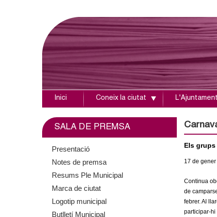
Inici
Coneix la ciutat
L'Ajuntamen
A
j
Carnaval
SALA DE PREMSA
u
Els grups
Presentació
Notes de premsa
17
de gener
n
Resums Ple Municipal
Continua obe
t
Marca de ciutat
de camparse
Logotip municipal
febrer. Al ll
a
participar-h
Butlletí Municipal