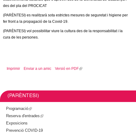
c
des del pla del PROCICAT
n
e
(PARÈNTESI) es realitzarà sota estrictes mesures de seguretat i higiene per
t
r
fer front a la propagació de la Covid-19.
c
(PARÈNTESI) vol possibilitar viure la cultura des de la responsabilitat i la
d
a
cura de les persones.
e
G
Imprimir
Enviar a un amic
Versió en PDF
(
r
l
i
a
n
k
(PARÈNTESI)
n
i
s
Programació
(
o
e
Reserva d'entrades
l
(
x
Exposicions
i
l
l
t
Prevenció COVID-19
n
i
e