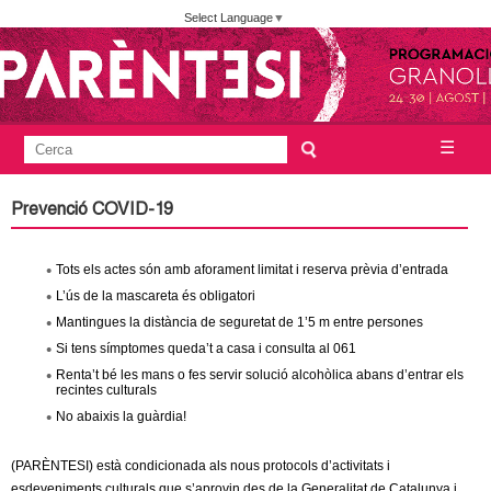
Vés
Select Language
▼
al
contingut
A
C
☰
F
e
j
o
r
Prevenció COVID-19
c
r
u
a
m
Tots els actes són amb aforament limitat i reserva prèvia d’entrada
n
u
L’ús de la mascareta és obligatori
l
Mantingues la distància de seguretat de 1’5 m entre persones
t
Si tens símptomes queda’t a casa i consulta al 061
a
a
Renta’t bé les mans o fes servir solució alcohòlica abans d’entrar els
r
recintes culturals
i
No abaixis la guàrdia!
m
d
(PARÈNTESI) està condicionada als nous protocols d’activitats i
e
e
esdeveniments culturals que s’aprovin des de la Generalitat de Catalunya i