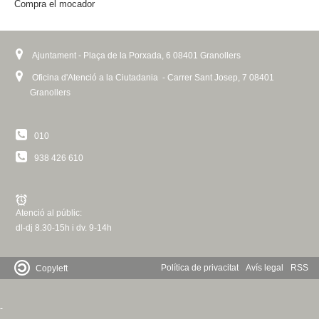
l
Compra el mocador
k
n
r
i
k
n
e
a
s
i
l
e
s
Ajuntament - Plaça de la Porxada, 6 08401 Granollers
r
)
x
e
Oficina d'Atenció a la Ciutadania - Carrer Sant Josep, 7 08401
t
x
Granollers
s
e
t
r
e
010
n
r
a
n
938 426 610
l
a
)
l
)
Atenció al públic:
dl-dj 8.30-15h i dv. 9-14h
Política de privacitat
Avís legal
RSS
Copyleft
-