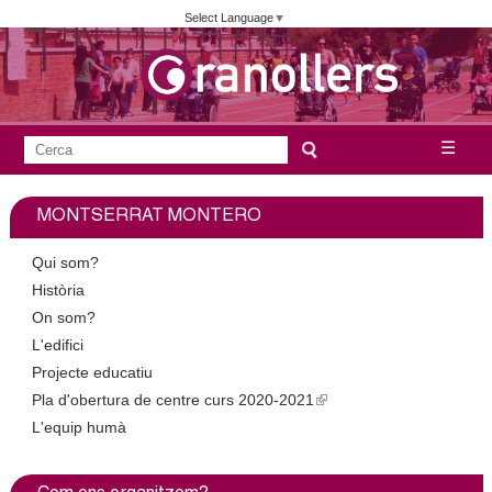
Vés
Select Language
▼
al
contingut
A
C
☰
F
e
j
o
r
MONTSERRAT MONTERO
c
r
u
a
m
Qui som?
n
u
Història
On som?
l
t
L'edifici
a
Projecte educatiu
a
r
Pla d'obertura de centre curs 2020-2021
(
i
m
L'equip humà
l
d
i
e
e
n