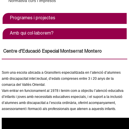
Normativa curs i impresos
l
e
Programes i projectes
r
Amb qui col·laborem?
s
Centre d'Educació Especial Montserrat Montero
Som una escola ubicada a Granollers especialitzada en l’atenció d’alumnes
amb discapacitat intel.lectual, d’edats compreses entre 3 i 20 anys de la
comarca del Vallès Oriental.
Vam entrar en funcionament al 1978 i tenim com a objectiu l’atenció educativa
d’infants i joves amb necessitats educatives especials, i el suport a la inclusió
d’alumnes amb discapacitat a l’escola ordinària, oferint acompanyament,
assessorament i formació als professionals que atenen a aquests infants.