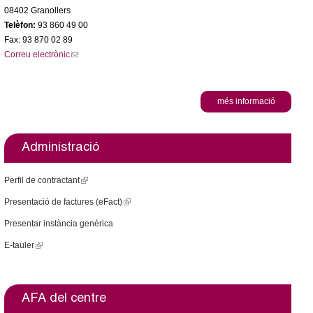
08402 Granollers
Telèfon:
93 860 49 00
Fax: 93 870 02 89
Correu electrònic
(
l
i
n
més informació
k
s
e
Administració
n
d
Perfil de contractant
(
s
l
e
Presentació de factures (eFact)
(
i
-
l
Presentar instància genèrica
n
m
i
k
E-tauler
(
a
n
i
l
i
k
s
i
l
i
e
n
)
s
AFA del centre
x
k
e
t