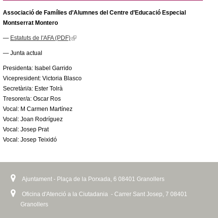
i
x
e
Associació de Famílies d’Alumnes del Centre d’Educació Especial
s
t
r
Montserrat Montero
e
e
n
x
r
—
Estatuts de l'AFA (PDF)
(
a
t
n
l
l
— Junta actual
e
a
i
)
r
l
Presidenta: Isabel Garrido
n
n
)
Vicepresident: Victoria Blasco
k
a
Secretàri/a: Ester Tolrà
i
l
Tresorer/a: Oscar Ros
s
)
Vocal: M Carmen Martínez
e
Vocal: Joan Rodríguez
x
Vocal: Josep Prat
t
Vocal: Josep Teixidó
e
r
n
a
Ajuntament - Plaça de la Porxada, 6 08401 Granollers
l
)
Oficina d'Atenció a la Ciutadania - Carrer Sant Josep, 7 08401
Granollers