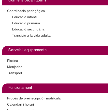
Com ens organitzem?
c
k
n
e
i
Coordinació pedagògica
t
s
r
Educació infantil
e
Educació primària
c
d
x
Educació secundària
a
t
Transició a la vida adulta
e
e
r
G
Serveis i equipaments
n
r
a
Piscina
l
Menjador
a
)
Transport
n
Funcionament
o
Procés de preinscripció i matrícula
l
Calendari i horari