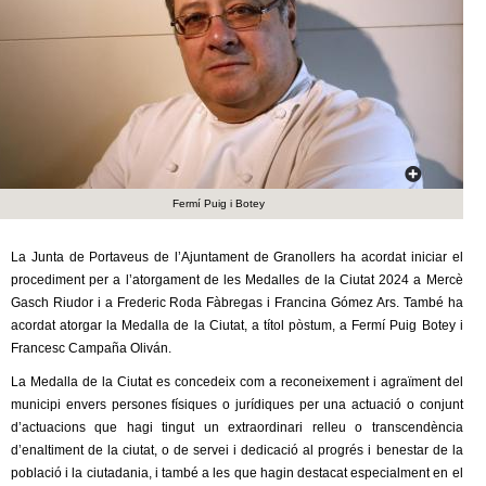
c
n
e
t
r
c
d
a
e
Fermí Puig i Botey
G
r
La Junta de Portaveus de l’Ajuntament de Granollers ha acordat iniciar el
procediment per a l’atorgament de les Medalles de la Ciutat 2024 a Mercè
a
Gasch Riudor i a Frederic Roda Fàbregas i Francina Gómez Ars. També ha
acordat atorgar la Medalla de la Ciutat, a títol pòstum, a Fermí Puig Botey i
Francesc Campaña Oliván.
n
La Medalla de la Ciutat es concedeix com a reconeixement i agraïment del
o
municipi envers persones físiques o jurídiques per una actuació o conjunt
d’actuacions que hagi tingut un extraordinari relleu o transcendència
l
d’enaltiment de la ciutat, o de servei i dedicació al progrés i benestar de la
població i la ciutadania, i també a les que hagin destacat especialment en el