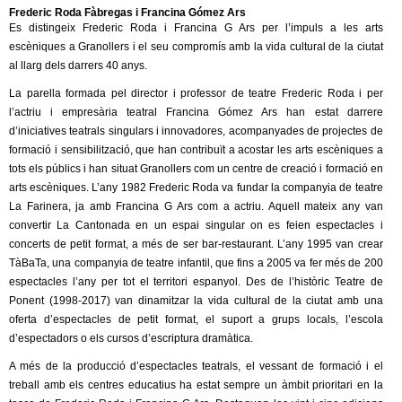
Frederic Roda Fàbregas i Francina Gómez Ars
Es distingeix Frederic Roda i Francina G Ars per l’impuls a les arts
escèniques a Granollers i el seu compromís amb la vida cultural de la ciutat
al llarg dels darrers 40 anys.
La parella formada pel director i professor de teatre Frederic Roda i per
l’actriu i empresària teatral Francina Gómez Ars han estat darrere
d’iniciatives teatrals singulars i innovadores, acompanyades de projectes de
formació i sensibilització, que han contribuït a acostar les arts escèniques a
tots els públics i han situat Granollers com un centre de creació i formació en
arts escèniques. L’any 1982 Frederic Roda va fundar la companyia de teatre
La Farinera, ja amb Francina G Ars com a actriu. Aquell mateix any van
convertir La Cantonada en un espai singular on es feien espectacles i
concerts de petit format, a més de ser bar-restaurant. L’any 1995 van crear
TàBaTa, una companyia de teatre infantil, que fins a 2005 va fer més de 200
espectacles l’any per tot el territori espanyol. Des de l’històric Teatre de
Ponent (1998-2017) van dinamitzar la vida cultural de la ciutat amb una
oferta d’espectacles de petit format, el suport a grups locals, l’escola
d’espectadors o els cursos d’escriptura dramàtica.
A més de la producció d’espectacles teatrals, el vessant de formació i el
treball amb els centres educatius ha estat sempre un àmbit prioritari en la