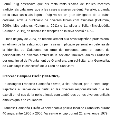
Fermí Puig defensava que als restaurants s’havia de fer les receptes
tradicionals catalanes, que a les cases s’anaven perdent. Per això, a banda
de la seva tasca als fogons, Puig va ser un gran divulgador de la cuina
catalana, amb la publicació de diversos llibres com Cuinetes (Columna,
2009), Més cuinetes (Columna, 2011) o La pilota a l'olla (Enciclopèdia
Catalana, 2019), on recollia les receptes de la seva secció a RAC1.
El mes de juny de 2024, en reconeixement a la seva trajectòria professional
en el món de la restauració i per la seva implicació personal en defensa de
la identitat de Catalunya, un grup de persones, amb el suport de
personalitats de diversos àmbits de la societat, familiars, amics i l'adhesió
per unanimitat de l'Ajuntament de Granollers, van sol·licitar a la Generalitat
de Catalunya la concessió de la Creu de Sant Jordi.
Francesc Campaña Oliván (1941-2024)
Es distingeix Francesc Campaña Olivan, a títol pòstum, per la seva llarga
trajectòria al servei de la ciutat en les diverses responsabilitats que ha
exercit en el cos de la policia local, com també des de les diverses entitats
amb les quals ha col·laborat.
Francesc Campaña Oliván va servir com a policia local de Granollers durant
40 anys, entre 1966 a 2006. Va ser-ne el cap durant 21 anys, entre 1979 i