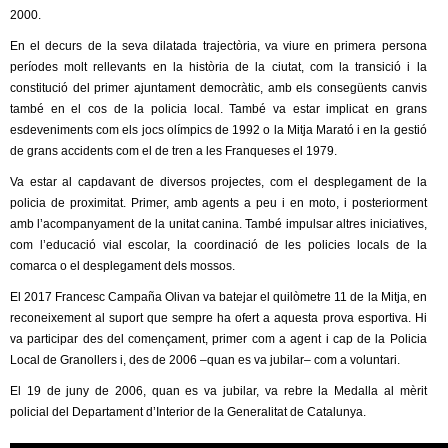
2000.
En el decurs de la seva dilatada trajectòria, va viure en primera persona
períodes molt rellevants en la història de la ciutat, com la transició i la
constitució del primer ajuntament democràtic, amb els consegüents canvis
també en el cos de la policia local. També va estar implicat en grans
esdeveniments com els jocs olímpics de 1992 o la Mitja Marató i en la gestió
de grans accidents com el de tren a les Franqueses el 1979.
Va estar al capdavant de diversos projectes, com el desplegament de la
policia de proximitat. Primer, amb agents a peu i en moto, i posteriorment
amb l’acompanyament de la unitat canina. També impulsar altres iniciatives,
com l’educació vial escolar, la coordinació de les policies locals de la
comarca o el desplegament dels mossos.
El 2017 Francesc Campaña Olivan va batejar el quilòmetre 11 de la Mitja, en
reconeixement al suport que sempre ha ofert a aquesta prova esportiva. Hi
va participar des del començament, primer com a agent i cap de la Policia
Local de Granollers i, des de 2006 –quan es va jubilar– com a voluntari.
El 19 de juny de 2006, quan es va jubilar, va rebre la Medalla al mèrit
policial del Departament d’Interior de la Generalitat de Catalunya.