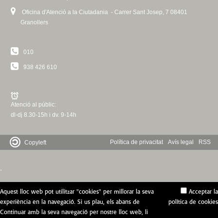
Oficina d'Atenció a la Ciutadania - Carrer Sant Josep, 7 08401
Granollers
010
938 426 610
Atenció al públic:
dl-dj 8.30-15h i dv. 9-14h
Política de privacitat
Avís legal
RSS
Copyleft
-
Aquest lloc web pot utilitzar "cookies" per millorar la seva
Acceptar la
experiència en la navegació. Si us plau, els abans de
política de cookies
Continuar amb la seva navegació per nostre lloc web, li