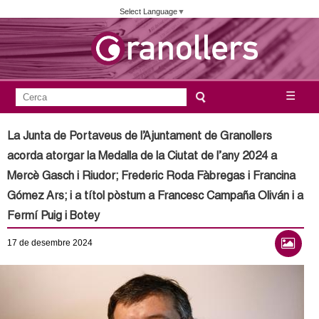
Vés
Select Language
▼
al
contingut
A
C
☰
F
e
j
o
r
La Junta de Portaveus de l’Ajuntament de Granollers
c
r
u
acorda atorgar la Medalla de la Ciutat de l’any 2024 a
a
m
Mercè Gasch i Riudor; Frederic Roda Fàbregas i Francina
n
u
Gómez Ars; i a títol pòstum a Francesc Campaña Oliván i a
l
t
Fermí Puig i Botey
a
a
17
de desembre
2024
r
i
m
d
e
e