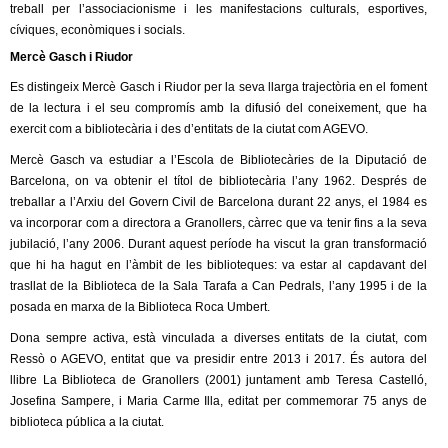
l
treball per l’associacionisme i les manifestacions culturals, esportives,
cíviques, econòmiques i socials.
e
Mercè Gasch i Riudor
Es distingeix Mercè Gasch i Riudor per la seva llarga trajectòria en el foment
r
de la lectura i el seu compromís amb la difusió del coneixement, que ha
exercit com a bibliotecària i des d’entitats de la ciutat com AGEVO.
s
Mercè Gasch va estudiar a l’Escola de Bibliotecàries de la Diputació de
Barcelona, on va obtenir el títol de bibliotecària l’any 1962. Després de
treballar a l’Arxiu del Govern Civil de Barcelona durant 22 anys, el 1984 es
va incorporar com a directora a Granollers, càrrec que va tenir fins a la seva
jubilació, l’any 2006. Durant aquest període ha viscut la gran transformació
que hi ha hagut en l’àmbit de les biblioteques: va estar al capdavant del
trasllat de la Biblioteca de la Sala Tarafa a Can Pedrals, l’any 1995 i de la
posada en marxa de la Biblioteca Roca Umbert.
Dona sempre activa, està vinculada a diverses entitats de la ciutat, com
Ressò o AGEVO, entitat que va presidir entre 2013 i 2017. És autora del
llibre La Biblioteca de Granollers (2001) juntament amb Teresa Castelló,
Josefina Sampere, i Maria Carme Illa, editat per commemorar 75 anys de
biblioteca pública a la ciutat.