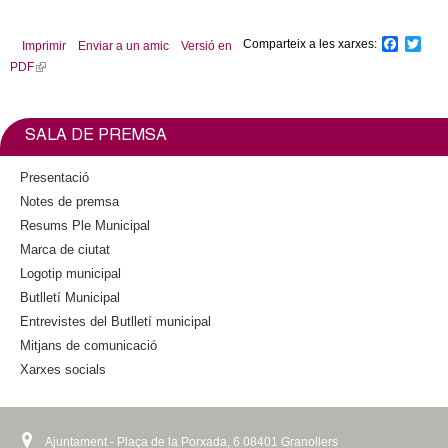
Mercè Gasch i Riudor
Comparteix a les xarxes:
F
T
Imprimir
Enviar a un amic
Versió en
a
w
PDF
(
c
i
l
e
t
b
t
i
o
e
n
SALA DE PREMSA
o
r
k
k
i
Presentació
s
Notes de premsa
e
Resums Ple Municipal
x
Marca de ciutat
t
Logotip municipal
e
Butlletí Municipal
r
n
Entrevistes del Butlletí municipal
a
Mitjans de comunicació
l
Xarxes socials
)
Ajuntament - Plaça de la Porxada, 6 08401 Granollers