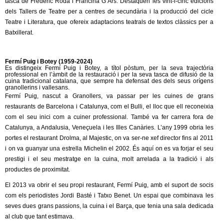
tasca de Frederic Roda i Francina G Ars. Destaquen les vint-i-cinc edicions
dels Tallers de Teatre per a centres de secundària i la producció del cicle
Teatre i Literatura, que ofereix adaptacions teatrals de textos clàssics per a
Batxillerat.
Fermí Puig
i Botey
(1959-2024)
Es distingeix Fermí Puig i Botey, a títol pòstum, per la seva trajectòria
professional en l’àmbit de la restauració i per la seva tasca de difusió de la
cuina tradicional catalana, que sempre ha defensat des dels seus orígens
granollerins i vallesans.
Fermí Puig, nascut a Granollers, va passar per les cuines de grans
restaurants de Barcelona i Catalunya, com el Bulli, el lloc que ell reconeixia
com el seu inici com a cuiner professional. També va fer carrera fora de
Catalunya, a Andalusia, Veneçuela i les Illes Canàries. L’any 1999 obria les
portes el restaurant Drolma, al Majestic, on va ser-ne xef director fins al 2011
i on va guanyar una estrella Michelin el 2002. És aquí on es va forjar el seu
prestigi i el seu mestratge en la cuina, molt arrelada a la tradició i als
productes de proximitat.
El 2013 va obrir el seu propi restaurant, Fermí Puig, amb el suport de socis
com els periodistes Jordi Basté i Tatxo Benet. Un espai que combinava les
seves dues grans passions, la cuina i el Barça, que tenia una sala dedicada
al club que tant estimava.