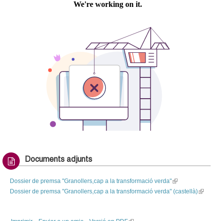
c
t
n
e
e
r
n
t
r
a
l
c
)
d
a
e
G
r
a
n
Documents adjunts
o
Dossier de premsa "Granollers,cap a la transformació verda"
(
Dossier de premsa "Granollers,cap a la transformació verda" (castellà)
l
(
l
i
l
n
i