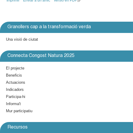
Imprimir
Enviar a un amic
Versió en PDF
(
k
n
l
l
i
k
i
s
i
e
n
e
s
k
x
e
r
Granollers cap a la transformació verda
i
t
x
s
e
t
Una visió de ciutat
s
e
r
e
x
n
r
Connecta Congost Natura 2025
t
a
n
e
l
a
El projecte
r
)
l
Beneficis
n
)
a
Actuacions
l
Indicadors
)
Participa-hi
Informa't
Mur participatiu
Recursos