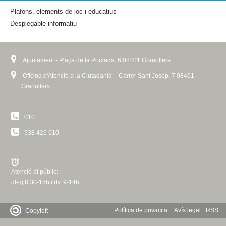
Plafons, elements de joc i educatius
Desplegable informatiu
Ajuntament - Plaça de la Porxada, 6 08401 Granollers
Oficina d'Atenció a la Ciutadania - Carrer Sant Josep, 7 08401
Granollers
010
938 426 610
Atenció al públic:
dl-dj 8.30-15h i dv. 9-14h
Política de privacitat
Avís legal
RSS
Copyleft