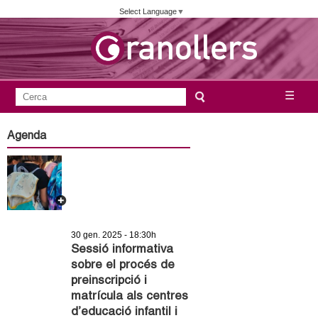
Vés
Select Language
▼
al
contingut
A
C
☰
F
e
j
o
r
Agenda
c
r
u
a
m
n
u
l
t
a
30 gen. 2025 - 18:30h
a
r
Sessió informativa
sobre el procés de
i
m
preinscripció i
d
matrícula als centres
e
e
d’educació infantil i