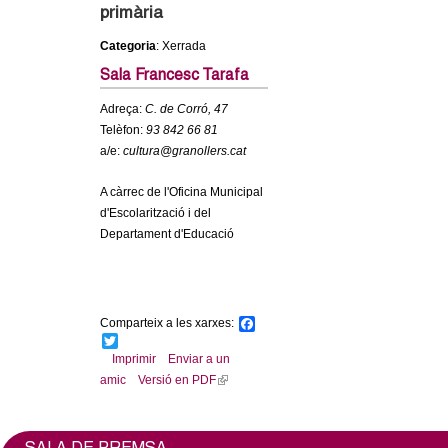
c
primària
n
e
Categoria
: Xerrada
t
r
Sala Francesc Tarafa
c
d
Adreça:
C. de Corró, 47
a
Telèfon:
93 842 66 81
e
a/e:
cultura@granollers.cat
A càrrec de l'Oficina Municipal
G
d'Escolarització i del
Departament d'Educació
r
a
n
Comparteix a les xarxes:
F
a
T
c
w
Imprimir
Enviar a un
o
e
i
amic
Versió en PDF
(
b
t
l
o
t
l
o
e
i
k
r
n