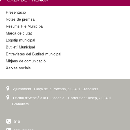
SALA DE PREMSA
l
k
i
Presentació
e
s
Notes de premsa
e
r
Resums Ple Municipal
x
Marca de ciutat
t
s
Logotip municipal
e
Butlletí Municipal
r
n
Entrevistes del Butlletí municipal
a
Mitjans de comunicació
l
Xarxes socials
)
Ajuntament - Plaça de la Porxada, 6 08401 Granollers
Oficina d'Atenció a la Ciutadania - Carrer Sant Josep, 7 08401
Granollers
010