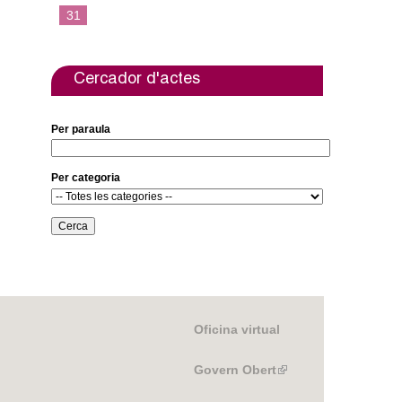
31
Cercador d'actes
Per paraula
Per categoria
Oficina virtual
Govern Obert
(link
is