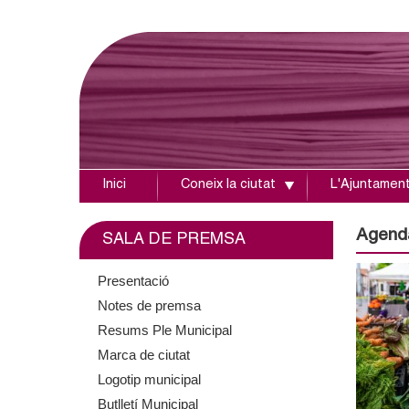
Inici
Coneix la ciutat
L'Ajuntamen
A
j
Agend
SALA DE PREMSA
u
Presentació
Notes de premsa
n
Resums Ple Municipal
t
Marca de ciutat
Logotip municipal
a
Butlletí Municipal