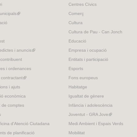
ri
Centres Cívics
nicipals
(link
Comerç
is
ació
Cultura
external)
Cultura de Pau - Can Jonch
ost
Educació
edictes i anuncis
(link
Empresa i ocupació
is
 contribuent
Entitats i participació
external)
es i ordenances
Esports
l contractant
(link
Fons europeus
is
ons i ajuts
Habitatge
external)
ió econòmica
Igualtat de gènere
t de comptes
Infància i adolescència
s
Joventut - GRA Jove
(link
is
icina d'Atenció Ciutadana
Medi Ambient i Espais Verds
external)
nts de planificació
Mobilitat