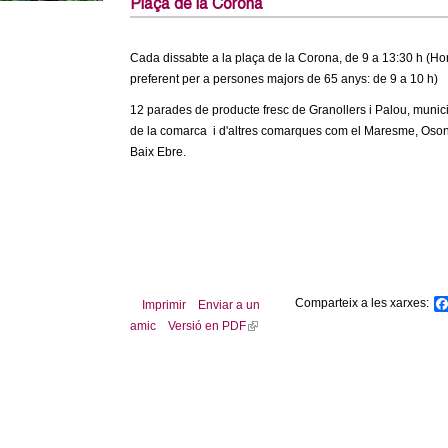
Plaça de la Corona
Cada dissabte a la plaça de la Corona, de 9 a 13:30 h (Hor
preferent per a persones majors de 65 anys: de 9 a 10 h)
12 parades de producte fresc de Granollers i Palou, munic
de la comarca i d'altres comarques com el Maresme, Oso
Baix Ebre.
Comparteix a les xarxes:
Imprimir
Enviar a un
amic
Versió en PDF
(
l
i
n
k
i