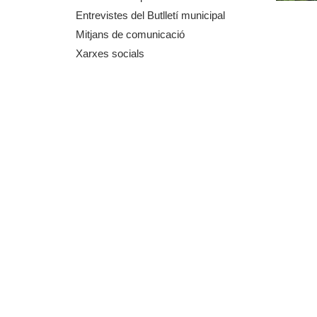
m
Entrevistes del Butlletí municipal
Mitjans de comunicació
e
Xarxes socials
n
t
d
e
G
r
a
n