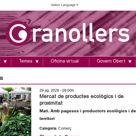
Vés
Select Language
▼
al
contingut
t
Temes
Oficina virtual
Govern Obert
a
29 ag. 2026 - 09:00h
Mercat de productes ecològics i de
proximitat
Mati. Amb pagesos i productors ecològics i de
territori
Categoria
: Comerç