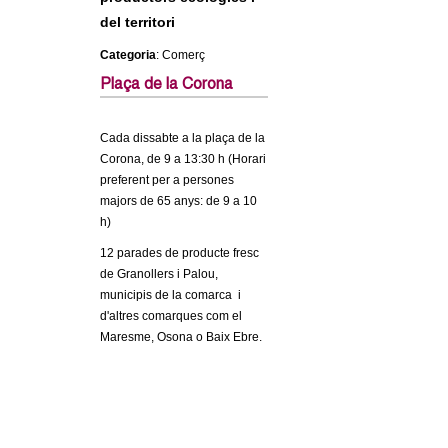
c
n
del territori
e
Categoria
: Comerç
t
r
Plaça de la Corona
c
d
a
Cada dissabte a la plaça de la
e
Corona, de 9 a 13:30 h (Horari
preferent per a persones
G
majors de 65 anys: de 9 a 10
h)
r
12 parades de producte fresc
de Granollers i Palou,
a
municipis de la comarca i
d'altres comarques com el
n
Maresme, Osona o Baix Ebre.
o
l