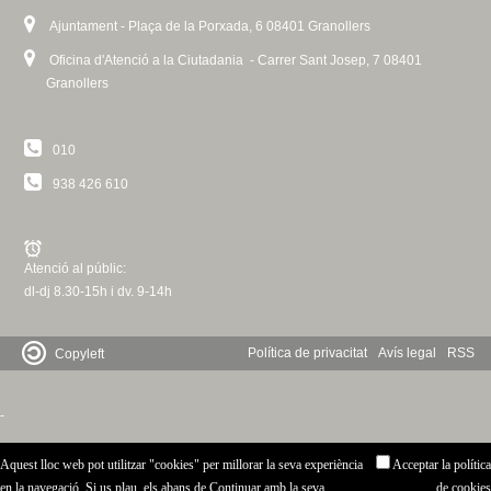
Ajuntament - Plaça de la Porxada, 6 08401 Granollers
Oficina d'Atenció a la Ciutadania - Carrer Sant Josep, 7 08401
Granollers
010
938 426 610
Atenció al públic:
dl-dj 8.30-15h i dv. 9-14h
Política de privacitat
Avís legal
RSS
Copyleft
-
Aquest lloc web pot utilitzar "cookies" per millorar la seva experiència
Acceptar la política
en la navegació. Si us plau, els abans de Continuar amb la seva
de cookies