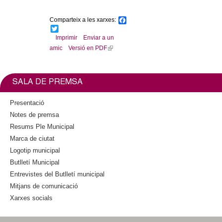
l
Comparteix a les xarxes:
F
e
a
T
c
w
Imprimir
Enviar a un
e
r
i
amic
Versió en PDF
(
b
t
l
o
t
s
o
e
i
k
r
n
SALA DE PREMSA
k
i
Presentació
s
Notes de premsa
e
Resums Ple Municipal
x
Marca de ciutat
t
Logotip municipal
e
Butlletí Municipal
r
n
Entrevistes del Butlletí municipal
a
Mitjans de comunicació
l
Xarxes socials
)