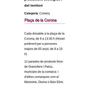
c
n
del territori
e
Categoria
: Comerç
t
r
Plaça de la Corona
c
d
a
Cada dissabte a la plaça de la
e
Corona, de 9 a 13:30 h (Horari
preferent per a persones
G
majors de 65 anys: de 9 a 10
h)
r
12 parades de producte fresc
de Granollers i Palou,
a
municipis de la comarca i
d'altres comarques com el
n
Maresme, Osona o Baix Ebre.
o
l