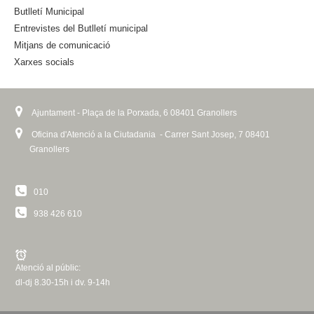
Butlletí Municipal
r
n
Entrevistes del Butlletí municipal
a
Mitjans de comunicació
l
Xarxes socials
)
Ajuntament - Plaça de la Porxada, 6 08401 Granollers
Oficina d'Atenció a la Ciutadania - Carrer Sant Josep, 7 08401
Granollers
010
938 426 610
Atenció al públic:
dl-dj 8.30-15h i dv. 9-14h