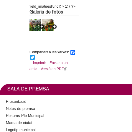
l
field_imatges['und']) > 1) { ?>
Galeria de fotos
e
r
s
Comparteix a les xarxes:
F
a
T
c
w
Imprimir
Enviar a un
e
i
amic
Versió en PDF
(
b
t
l
o
t
o
e
i
k
r
n
SALA DE PREMSA
k
i
Presentació
s
Notes de premsa
e
Resums Ple Municipal
x
Marca de ciutat
t
Logotip municipal
e