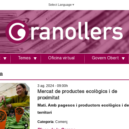
Vés
Select Language
▼
al
contingut
t
Temes
Oficina virtual
Govern Obert
a
3 ag. 2024 - 09:00h
Mercat de productes ecològics i de
proximitat
Mati. Amb pagesos i productors ecològics i de
territori
Categoria
: Comerç