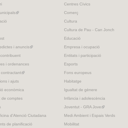
ri
Centres Cívics
nicipals
(link
Comerç
is
ació
Cultura
external)
Cultura de Pau - Can Jonch
ost
Educació
edictes i anuncis
(link
Empresa i ocupació
is
 contribuent
Entitats i participació
external)
es i ordenances
Esports
l contractant
(link
Fons europeus
is
ons i ajuts
Habitatge
external)
ió econòmica
Igualtat de gènere
t de comptes
Infància i adolescència
s
Joventut - GRA Jove
(link
is
icina d'Atenció Ciutadana
Medi Ambient i Espais Verds
external)
nts de planificació
Mobilitat