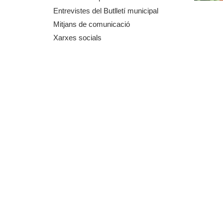
m
Entrevistes del Butlletí municipal
Mitjans de comunicació
e
Xarxes socials
n
t
d
e
G
r
a
n