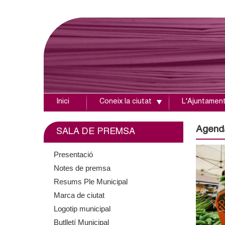
Inici
Coneix la ciutat
L'Ajuntamen
A
j
Agend
SALA DE PREMSA
u
Presentació
Notes de premsa
n
Resums Ple Municipal
t
Marca de ciutat
Logotip municipal
a
Butlletí Municipal