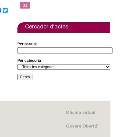
31
F
T
a
w
c
i
e
t
Cercador d'actes
b
t
o
e
o
r
Per paraula
k
Per categoria
Oficina virtual
Govern Obert
(link
is