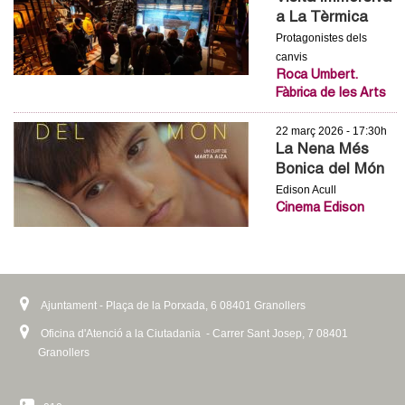
a La Tèrmica
Protagonistes dels
canvis
Roca Umbert.
Fàbrica de les Arts
22 març 2026 - 17:30h
La Nena Més
Bonica del Món
Edison Acull
Cinema Edison
Ajuntament - Plaça de la Porxada, 6 08401 Granollers
Oficina d'Atenció a la Ciutadania - Carrer Sant Josep, 7 08401
Granollers