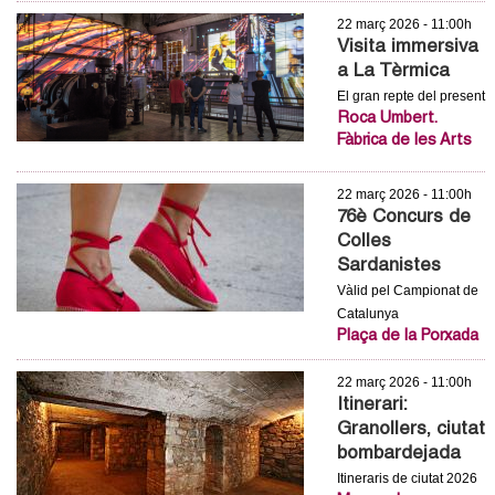
c
n
22 març 2026 - 11:00h
e
Visita immersiva
t
a La Tèrmica
r
El gran repte del present
c
d
Roca Umbert.
a
Fàbrica de les Arts
e
22 març 2026 - 11:00h
G
76è Concurs de
Colles
r
Sardanistes
Vàlid pel Campionat de
a
Catalunya
Plaça de la Porxada
n
22 març 2026 - 11:00h
o
Itinerari:
Granollers, ciutat
l
bombardejada
Itineraris de ciutat 2026