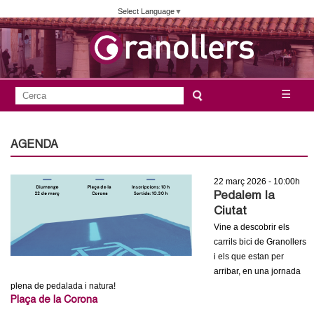
Vés
Select Language
▼
al
contingut
A
C
☰
F
e
j
o
r
c
r
AGENDA
u
a
m
n
22 març 2026 - 10:00h
u
Pedalem la
l
t
Ciutat
a
Vine a descobrir els
a
carrils bici de Granollers
r
i els que estan per
i
m
arribar, en una jornada
d
plena de pedalada i natura!
e
Plaça de la Corona
e