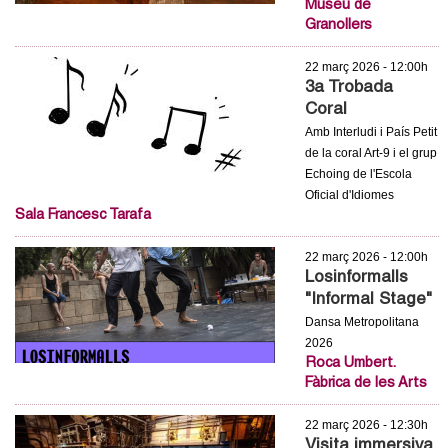
l
Museu de
Granollers
e
22 març 2026 - 12:00h
3a Trobada
r
Coral
s
Amb Interludi i País Petit
de la coral Art-9 i el grup
Echoing de l'Escola
Oficial d'Idiomes
Sala Francesc Tarafa
22 març 2026 - 12:00h
Losinformalls
"Informal Stage"
Dansa Metropolitana
2026
Roca Umbert.
Fàbrica de les Arts
22 març 2026 - 12:30h
Visita immersiva