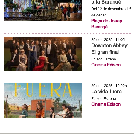
a la Barangé
c
n
Del 12 de desembre al 5
e
de gener
t
r
Plaça de Josep
Barangé
c
d
a
29 des. 2025 - 11:00h
e
Downton Abbey:
El gran final
G
Edison Estrena
Cinema Edison
r
a
29 des. 2025 - 19:00h
La vida fuera
n
Edison Estrena
Cinema Edison
o
l