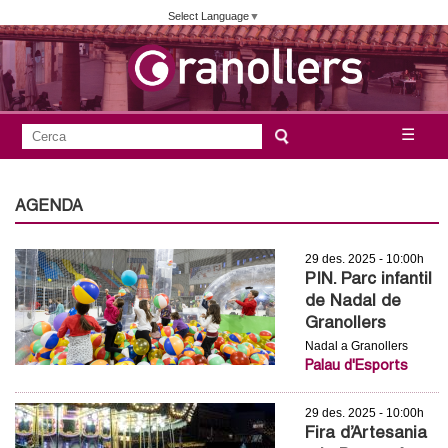
Vés
Select Language
▼
al
contingut
A
C
☰
F
e
j
o
r
c
r
AGENDA
u
a
m
n
29 des. 2025 - 10:00h
u
PIN. Parc infantil
l
t
de Nadal de
a
Granollers
a
Nadal a Granollers
r
Palau d'Esports
i
m
d
29 des. 2025 - 10:00h
e
e
Fira d’Artesania