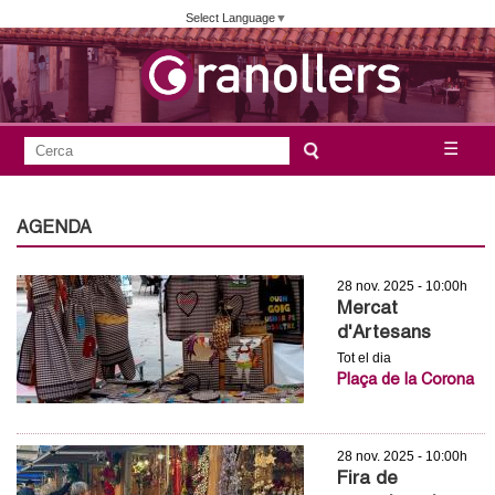
Vés
Select Language
▼
al
contingut
A
C
☰
F
e
j
o
r
c
r
AGENDA
u
a
m
n
28 nov. 2025 - 10:00h
u
Mercat
l
t
d'Artesans
a
Tot el dia
a
Plaça de la Corona
r
i
m
d
28 nov. 2025 - 10:00h
e
e
Fira de