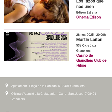
Los lazos que
nos unen
Edison Estrena
Cinema Edison
28 nov. 2025 - 20:00h
Martín Leiton
53è Cicle Jazz
Granollers
Casino de
Granollers Club de
Ritme
Ajuntament - Plaça de la Porxada, 6 08401 Granollers
Oficina d'Atenció a la Ciutadania - Carrer Sant Josep, 7 08401
Granollers