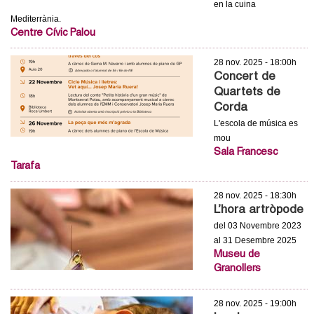
l
en la cuina
Mediterrània.
e
Centre Cívic Palou
r
28 nov. 2025 - 18:00h
Concert de
Quartets de
s
Corda
L'escola de música es
mou
Sala Francesc
Tarafa
28 nov. 2025 - 18:30h
L’hora artròpode
del 03 Novembre 2023
al 31 Desembre 2025
Museu de
Granollers
28 nov. 2025 - 19:00h