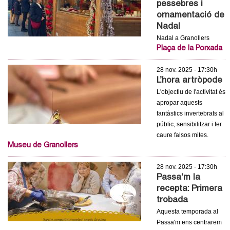
pessebres i
c
n
ornamentació de
e
Nadal
t
r
Nadal a Granollers
c
Plaça de la Porxada
d
a
28 nov. 2025 - 17:30h
e
L’hora artròpode
L'objectiu de l'activitat és
G
apropar aquests
fantàstics invertebrats al
r
públic, sensibilitzar i fer
caure falsos mites.
a
Museu de Granollers
n
28 nov. 2025 - 17:30h
Passa'm la
o
recepta: Primera
trobada
l
Aquesta temporada al
Passa'm ens centrarem