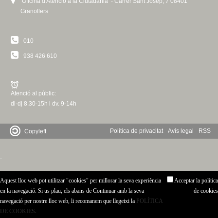
Oficina d'Atenció a la Ciutadania - Carrer Sant Josep, 7 08401
Granollers
010
938 426 610
Atenció al públic:
dl-dj 8.30-15h i dv. 9-14h
Política de privacitat
Avís legal
RSS
Copyleft
-
Aquest lloc web pot utilitzar "cookies" per millorar la seva experiència
Acceptar la política
en la navegació. Si us plau, els abans de Continuar amb la seva
de cookies
navegació per nostre lloc web, li recomanem que llegeixi la
POLÍTICA
DE COOKIES
.