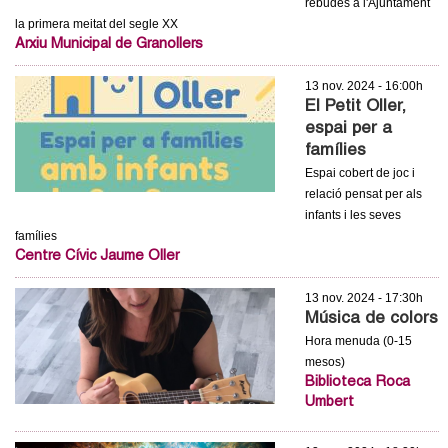
l
rebudes a l'Ajuntament
la primera meitat del segle XX
Arxiu Municipal de Granollers
e
13 nov. 2024 - 16:00h
r
El Petit Oller,
espai per a
s
famílies
Espai cobert de joc i
relació pensat per als
infants i les seves
famílies
Centre Cívic Jaume Oller
13 nov. 2024 - 17:30h
Música de colors
Hora menuda (0-15
mesos)
Biblioteca Roca
Umbert