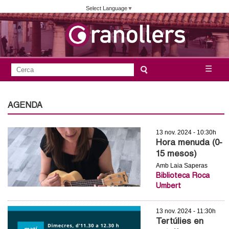
Vés
Select Language
▼
al
contingut
A
C
☰
F
e
j
o
r
c
r
AGENDA
u
a
m
n
13 nov. 2024 - 10:30h
u
Hora menuda (0-
l
t
15 mesos)
a
Amb Laia Saperas
a
Biblioteca Roca
r
Umbert
i
m
d
13 nov. 2024 - 11:30h
e
e
Tertúlies en