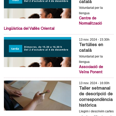
català
c
n
Voluntariat per la
e
llengua
t
r
Centre de
Normalització
c
d
Lingüística del Vallès Oriental
a
e
13 nov. 2024 - 15:30h
Tertúlies en
G
català
Voluntariat per la
r
llengua
Associació de
a
Veïns Ponent
13 nov. 2024 - 16:00h
n
Taller setmanal
de descripció de
o
correspondència
històrica
l
Llegim i descrivim cartes