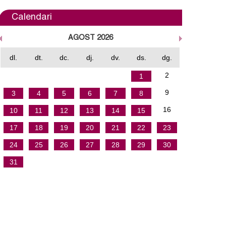
a
Calendari
r
AGOST 2026
i
dl.
dt.
dc.
dj.
dv.
ds.
dg.
d
2
1
e
9
3
4
5
6
7
8
c
16
10
11
12
13
14
15
e
17
18
19
20
21
22
23
r
24
25
26
27
28
29
30
c
31
a