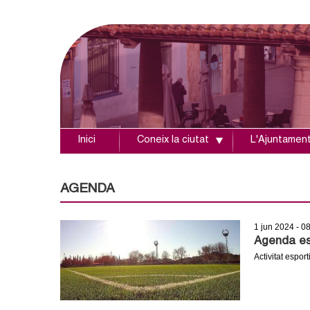
Inici
Coneix la ciutat
L'Ajuntamen
A
j
AGENDA
u
1 jun 2024 - 0
n
Agenda esp
Activitat esport
t
a