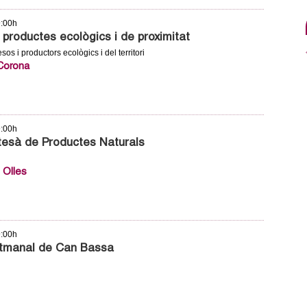
9:00h
productes ecològics i de proximitat
os i productors ecològics i del territori
 Corona
9:00h
tesà de Productes Naturals
 Olles
9:00h
tmanal de Can Bassa