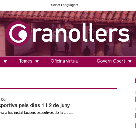
Vés
Select Language
▼
al
contingut
t
Temes
Oficina virtual
Govern Obert
8:00h
ortiva pels dies 1 i 2 de juny
iva a les instal·lacions esportives de la ciutat