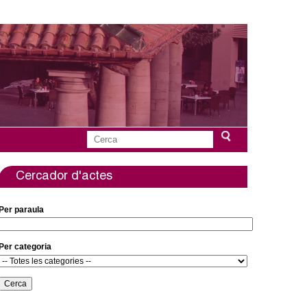
C
F
e
r
Cercador d'actes
o
c
a
r
Per paraula
m
Per categoria
u
l