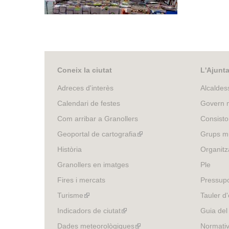
P
À
G
Coneix la ciutat
L'Ajunt
I
Adreces d'interès
Alcaldes
N
Calendari de festes
Govern m
E
Com arribar a Granollers
Consisto
Geoportal de cartografia
(link
Grups mu
S
is
Història
Organitz
external)
Granollers en imatges
Ple
Fires i mercats
Pressup
Turisme
(link
Tauler d'
is
Indicadors de ciutat
(link
Guia del
external)
is
Dades meteorològiques
(link
Normativ