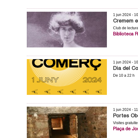
o
l
1 jun 2024 - 1
Cremem el
l
Club de lectur
Biblioteca 
e
r
1 jun 2024 - 1
s
Dia del C
De 10 a 22 h
1 jun 2024 - 1
Portes Obe
Visites gratuït
Plaça de Jo