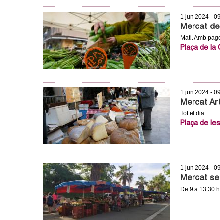
m
1 jun 2024 - 0
Mercat de 
e
Mati. Amb pages
Plaça de la
n
t
d
1 jun 2024 - 0
Mercat Ar
e
Tot el dia
Plaça de les
G
r
1 jun 2024 - 0
a
Mercat se
De 9 a 13.30 h
n