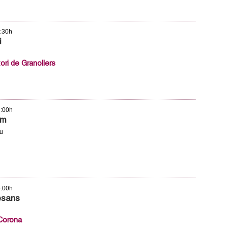
1:30h
i
ori de Granollers
2:00h
em
iu
5:00h
esans
 Corona