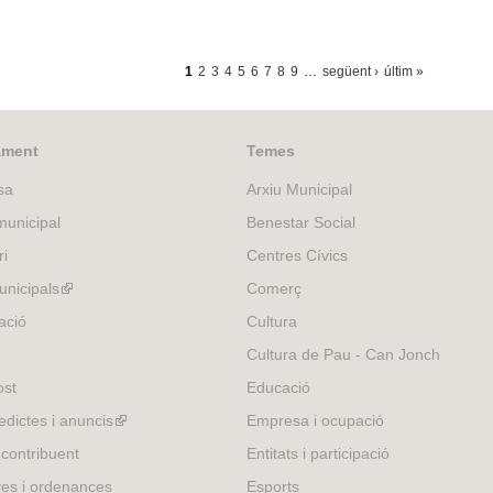
1
2
3
4
5
6
7
8
9
…
següent ›
últim »
ament
Temes
sa
Arxiu Municipal
unicipal
Benestar Social
ri
Centres Cívics
nicipals
(link
Comerç
is
ació
Cultura
external)
Cultura de Pau - Can Jonch
ost
Educació
edictes i anuncis
(link
Empresa i ocupació
is
 contribuent
Entitats i participació
external)
es i ordenances
Esports