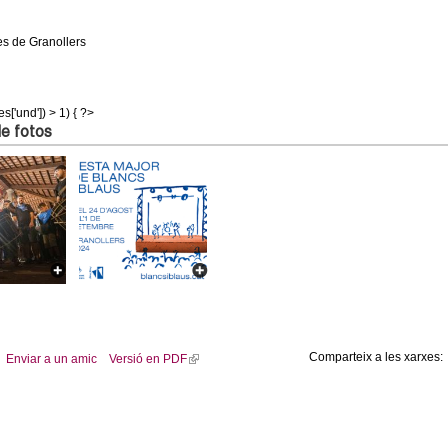
es de Granollers
s['und']) > 1) { ?>
de fotos
Comparteix a les xarxes:
Enviar a un amic
Versió en PDF
(
l
i
n
k