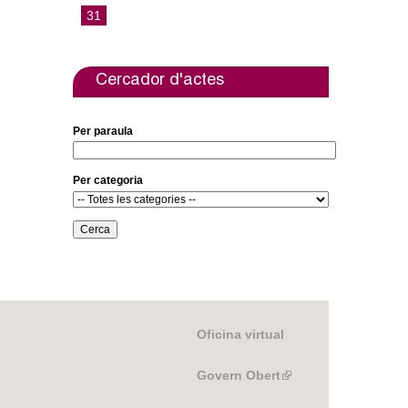
o
r
31
k
Cercador d'actes
Per paraula
Per categoria
Oficina virtual
Govern Obert
(link
is