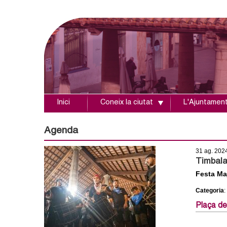
Inici
Coneix la ciutat
L'Ajuntamen
A
j
Agenda
u
31 ag. 202
Timbala
n
Festa Ma
Categoria
:
t
Plaça de
a