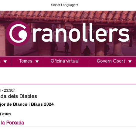
Vés
Select Language
▼
al
contingut
t
Temes
Oficina virtual
Govern Obert
4 - 23:30h
da dels Diables
jor de Blancs i Blaus 2024
 Festes
 la Porxada