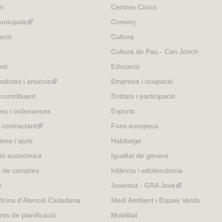
ri
Centres Cívics
nicipals
(link
Comerç
is
ació
Cultura
external)
Cultura de Pau - Can Jonch
ost
Educació
edictes i anuncis
(link
Empresa i ocupació
is
 contribuent
Entitats i participació
external)
es i ordenances
Esports
l contractant
(link
Fons europeus
is
ons i ajuts
Habitatge
external)
ió econòmica
Igualtat de gènere
t de comptes
Infància i adolescència
s
Joventut - GRA Jove
(link
is
icina d'Atenció Ciutadana
Medi Ambient i Espais Verds
external)
nts de planificació
Mobilitat