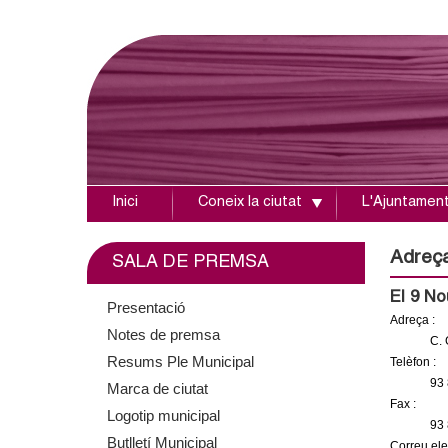
Inici
Coneix la ciutat
L'Ajuntamen
A
j
Adreç
SALA DE PREMSA
u
El 9 No
Presentació
Adreça :
Notes de premsa
n
C. 
Resums Ple Municipal
Telèfon :
t
93 
Marca de ciutat
Fax :
Logotip municipal
a
93 
Butlletí Municipal
Correu elec