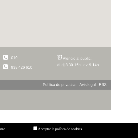
010
Atenció al públic:
dl-dj 8.30-15h i dv. 9-14h
938 426 610
Política de privacitat
Avís legal
RSS
stre
Acceptar la política de cookies