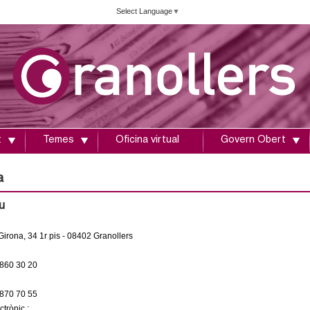
Vés
Select Language
▼
al
contingut
t
Temes
Oficina virtual
Govern Obert
a
u
Girona, 34 1r pis - 08402 Granollers
860 30 20
870 70 55
trònic :