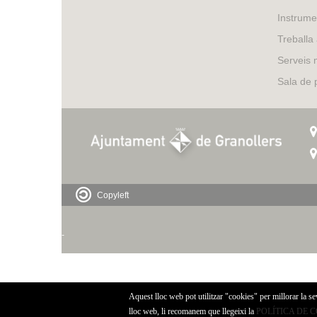
Instrume
Treballa
Serveis 
Sala de
Copyleft
-
Aquest lloc web pot utilitzar "cookies" per millorar la s
lloc web, li recomanem que llegeixi la
POLÍTICA DE 