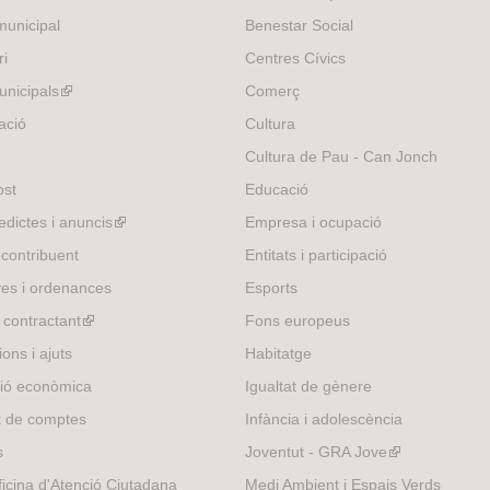
unicipal
Benestar Social
ri
Centres Cívics
nicipals
(link
Comerç
is
ació
Cultura
external)
Cultura de Pau - Can Jonch
ost
Educació
edictes i anuncis
(link
Empresa i ocupació
is
 contribuent
Entitats i participació
external)
es i ordenances
Esports
l contractant
(link
Fons europeus
is
ons i ajuts
Habitatge
external)
ió econòmica
Igualtat de gènere
t de comptes
Infància i adolescència
s
Joventut - GRA Jove
(link
is
icina d'Atenció Ciutadana
Medi Ambient i Espais Verds