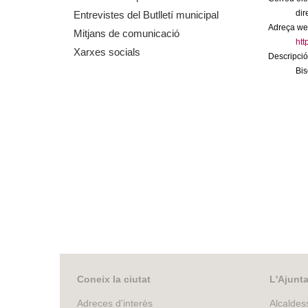
m
dir
Entrevistes del Butlletí municipal
Adreça we
Mitjans de comunicació
e
htt
Xarxes socials
Descripció
n
Bis
t
d
e
G
r
a
n
Coneix la ciutat
L'Ajunt
Adreces d'interès
Alcaldes