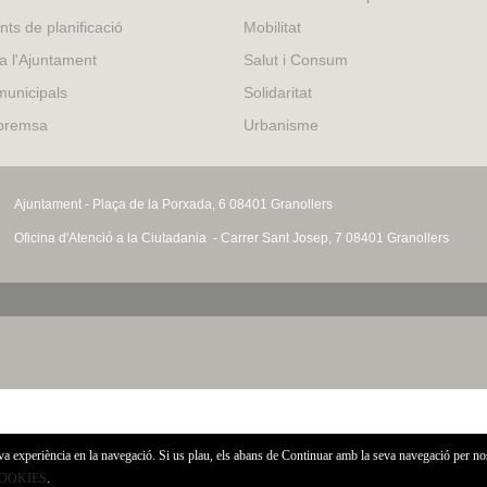
external)
nts de planificació
Mobilitat
 a l'Ajuntament
Salut i Consum
municipals
Solidaritat
 premsa
Urbanisme
Ajuntament - Plaça de la Porxada, 6 08401 Granollers
Oficina d'Atenció a la Ciutadania - Carrer Sant Josep, 7 08401 Granollers
eva experiència en la navegació. Si us plau, els abans de Continuar amb la seva navegació per no
COOKIES
.