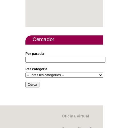
a
r
i
d
Cercador
e
Per paraula
c
e
Per categoria
r
c
a
Oficina virtual