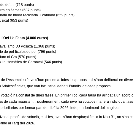
 de debat
(718 punts)
arra en flames
(687 punts)
ilada de moda reciclada. Ecomoda
(659 punts)
usical
(653 punts)
 l’Oci i la Festa
(4.000 euros)
aval amb DJ Posaxa
(1.368 punts)
ó de pel·lícules de por
(796 punts)
tura al Gra
(570 punts)
 i nit temàtica de Carnaval
(546 punts)
 de l’Assemblea Jove s’han presentat totes les propostes i s’han deliberat en dive
 Adolescències, que van facilitar el debat i l’anàlisi de cada proposta.
votació ha constat de dues fases. En primer lloc, cada taula ha arribat a un acord col
s de cada magisteri. I, posteriorment, cada jove ha votat de manera individual, assi
prioritàries per formar part de Libèlia 2026, independentment del magisteri.
itzat el procés de votació, els i les joves s’han desplaçat fins a la Nau B1, on s’h
erme al llarg del 2026.