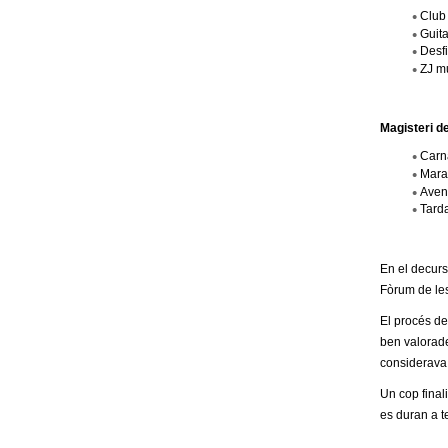
o
Club
Guit
l
Desf
ZJ m
l
e
Magisteri de
Carn
r
Marat
Aven
Tarda
s
En el decurs
Fòrum de les
El procés de 
ben valorade
considerava 
Un cop final
es duran a t