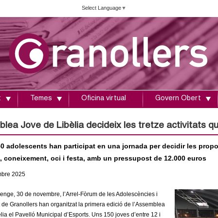
Vés
Select Language
▼
al
contingut
t
Temes
Oficina virtual
Govern Obert
blea Jove de Libèlia decideix les tretze activitats 
0 adolescents han participat en una jornada per decidir les propo
s, coneixement, oci i festa, amb un pressupost de 12.000 euros
mbre
2025
nge, 30 de novembre, l’Arrel-Fòrum de les Adolescències i
 de Granollers han organitzat la primera edició de l’Assemblea
lia el Pavelló Municipal
d’Esports. Uns 150 joves d’entre 12 i