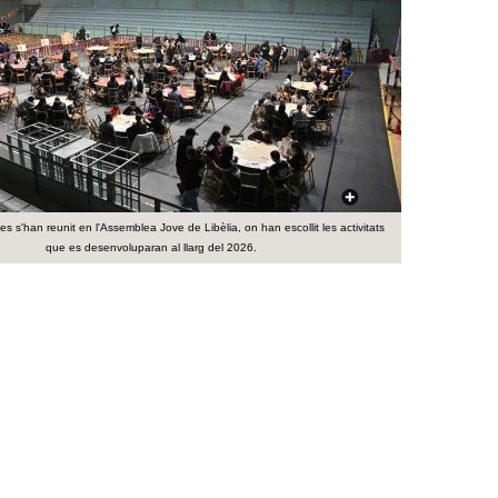
a
r
i
d
e
c
s s'han reunit en l'Assemblea Jove de Libèlia, on han escollit les activitats
que es desenvoluparan al llarg del 2026.
e
r
c
a