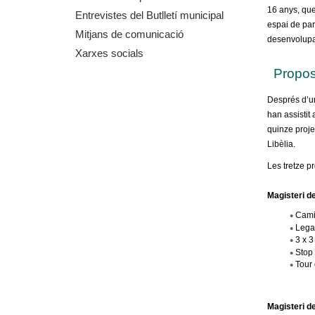
16 anys, qu
m
Entrevistes del Butlletí municipal
espai de part
Mitjans de comunicació
desenvolupar
e
Xarxes socials
n
Propo
Després d’un
t
han assistit
quinze proje
d
Libèlia.
e
Les tretze p
G
Magisteri de
Cami
r
Lega
3 x 3
Stop 
a
Tour
n
Magisteri d