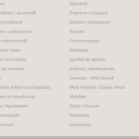
l
ost
Educació
)
edictes i anuncis
(link
Empresa i ocupació
is
 contribuent
Entitats i participació
external)
es i ordenances
Esports
l contractant
(link
Fons europeus
is
ons i ajuts
Habitatge
external)
ió econòmica
Igualtat de gènere
t de comptes
Infància i adolescència
s
Joventut - GRA Jove
(link
is
icina d'Atenció Ciutadana
Medi Ambient i Espais Verds
external)
nts de planificació
Mobilitat
 a l'Ajuntament
Salut i Consum
municipals
Solidaritat
 premsa
Urbanisme