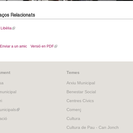
laços Relacionats
Libèlia
(
l
i
Enviar a un amic
Versió en PDF
(
n
l
k
i
i
n
s
k
e
ament
Temes
i
x
sa
Arxiu Municipal
s
t
e
e
unicipal
Benestar Social
x
r
ri
Centres Cívics
t
n
e
nicipals
a
(link
Comerç
r
l
is
ació
Cultura
n
)
external)
Cultura de Pau - Can Jonch
a