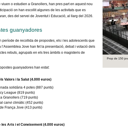
e
viuen o estudien a Granollers, han pres part
en aquest nou
icipació on han escollit algunes de les activitats que es
an, des del servei de Joventut i Educació, al llarg del 2026.
stes guanyadores
 període de recollida de propostes, els i les adolescents que
 a l’Assemblea Jove han fet la presentació, debat i votació dels
ctes rebuts, agrupats en els tres àmbits o magisteris de
Prop de 150 jove
ropostes guanyadores han estat:
ls Valors i la Salut
(4.000 euros)
nada solidària 4 potes
(887 punts)
cy League
(819 punts)
 a Granollers
(719 punts)
al canvi climàtic
(452 pun
ts)
 de França Jove
(413 punts)
e les Arts i el Coneixement
(4.000 euros)