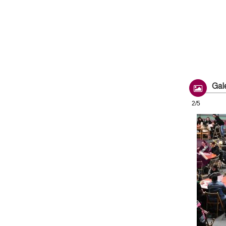
Gale
2/5