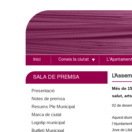
Inici
Coneix la ciutat
L'Ajuntamen
A
j
L’Assem
SALA DE PREMSA
u
Més de 15
Presentació
salut, art
Notes de premsa
n
02
de dese
Resums Ple Municipal
t
Marca de ciutat
Aquest diume
Logotip municipal
a
l’Ajuntament
Butlletí Municipal
Jove de Libè