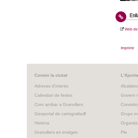
Enl
Web de 
Imprimir
Coneix la ciutat
L'Ajunt
Adreces d'interès
Alcaldes
Calendari de festes
Govern m
Com arribar a Granollers
Consisto
Geoportal de cartografia
(link
Grups mu
is
Història
Organitz
external)
Granollers en imatges
Ple