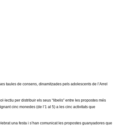
rses taules de consens, dinamitzades pels adolescents de l’Arrel
·lectiu per distribuir els seus “libelis” entre les propostes més
gnant cinc monedes (de l’1 al 5) a les cinc activitats que
a celebrat una festa i s’han comunicat les propostes guanyadores que