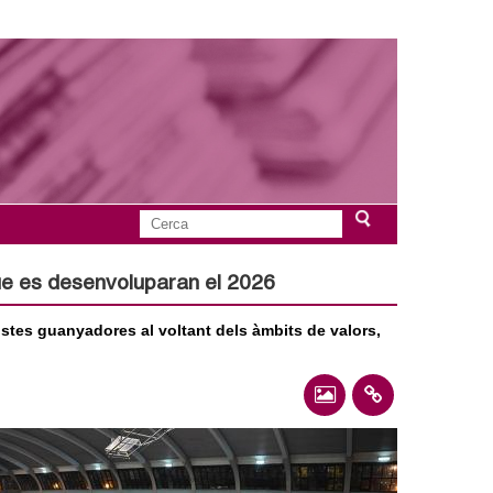
C
F
e
r
que es desenvoluparan el 2026
o
c
a
stes guanyadores al voltant dels àmbits de valors,
r
m
u
l