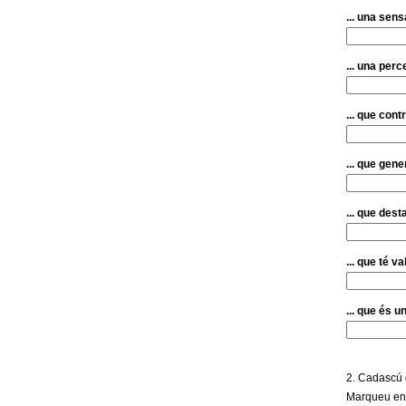
m
... una sens
e
... una per
n
... que cont
t
... que gen
d
e
... que dest
G
... que té v
r
... que és 
a
n
2. Cadascú d
Marqueu en q