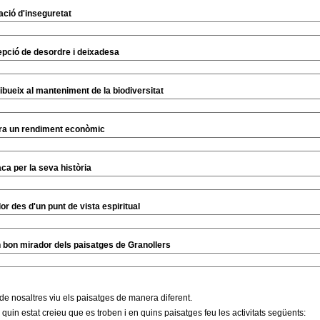
ació d'inseguretat
cepció de desordre i deixadesa
ribueix al manteniment de la biodiversitat
era un rendiment econòmic
aca per la seva història
alor des d'un punt de vista espiritual
un bon mirador dels paisatges de Granollers
e nosaltres viu els paisatges de manera diferent.
uin estat creieu que es troben i en quins paisatges feu les activitats següents: