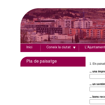
Inici
Coneix la ciutat
L'Ajuntamen
A
j
Pla de paisatge
1. Els pais
u
... una impr
n
... un senti
t
... bons rec
a