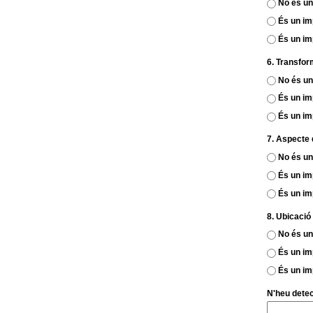
No és un
És un im
És un im
6. Transfor
No és un
És un im
És un im
7. Aspecte d
No és un
És un im
És un im
8. Ubicació 
No és un
És un im
És un im
N'heu detec