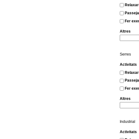
Relaxar
Passeja
Fer exerc
Altres
Serres
Activitats
Relaxar
Passeja
Fer exerc
Altres
Industrial
Activitats