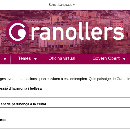
Vés
Select Language
▼
al
contingut
t
Temes
Oficina virtual
Govern Obert
atges evoquen emocions quan es viuen o es contemplen. Quin paisatge de Granolle
essió d'harmonia i bellesa
ment de pertinença a la ciutat
ords