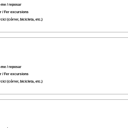
-me / reposar
r / Fer excursions
ici (córrer, bicicleta, etc.)
-me / reposar
r / Fer excursions
ici (córrer, bicicleta, etc.)