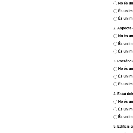
No és un
És un im
És un im
2. Aspecte 
No és un
És un im
És un im
3. Presènci
No és un
És un im
És un im
4. Estat del
No és un
És un im
És un im
5. Edificis