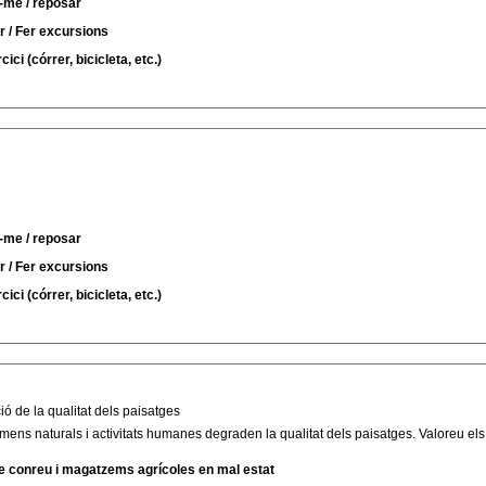
-me / reposar
r / Fer excursions
ici (córrer, bicicleta, etc.)
-me / reposar
r / Fer excursions
ici (córrer, bicicleta, etc.)
ó de la qualitat dels paisatges
ens naturals i activitats humanes degraden la qualitat dels paisatges. Valoreu els
 conreu i magatzems agrícoles en mal estat