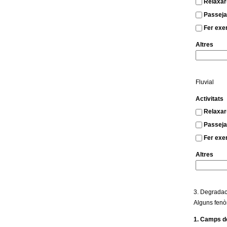
Relaxar
Passeja
Fer exerc
Altres
Fluvial
Activitats
Relaxar
Passeja
Fer exerc
Altres
3. Degradaci
Alguns fenòm
1. Camps de