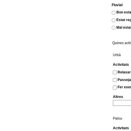
Fluvial
Bon esta
Estat re
Mal esta
Quines acti
Urbà
Activitats
Relaxar
Passeja
Fer exerc
Altres
Palou
Activitats