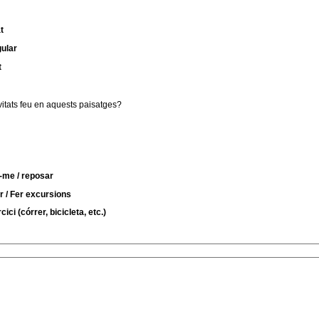
t
gular
t
vitats feu en aquests paisatges?
-me / reposar
r / Fer excursions
ici (córrer, bicicleta, etc.)