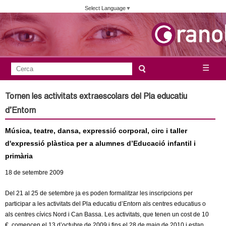
Vés
Select Language
▼
al
contingut
A
C
☰
F
e
j
o
r
Tornen les activitats extraescolars del Pla educatiu
c
r
u
d’Entorn
a
m
n
Música, teatre, dansa, expressió corporal, circ i taller
u
d'expressió plàstica per a alumnes d’Educació infantil i
l
t
primària
a
a
18
de setembre
2009
r
i
m
Del 21 al 25 de setembre ja es poden formalitzar les inscripcions per
d
participar a les activitats del Pla educatiu d’Entorn als centres educatius o
als centres cívics Nord i Can Bassa. Les activitats, que tenen un cost de 10
e
e
€, comencen el 13 d’octubre de 2009 i fins el 28 de maig de 2010 i estan