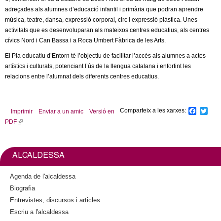
c
adreçades als alumnes d’educació infantil i primària que podran aprendre
n
e
música, teatre, dansa, expressió corporal, circ i expressió plàstica. Unes
activitats que es desenvoluparan als mateixos centres educatius, als centres
t
r
cívics Nord i Can Bassa i a Roca Umbert Fàbrica de les Arts.
c
d
El Pla educatiu d’Entorn té l’objectiu de facilitar l’accés als alumnes a actes
a
artístics i culturals, potenciant l’ús de la llengua catalana i enfortint les
e
relacions entre l’alumnat dels diferents centres educatius.
G
Comparteix a les xarxes:
F
T
Imprimir
Enviar a un amic
Versió en
r
a
w
PDF
(
c
i
l
e
t
a
b
t
i
o
e
n
ALCALDESSA
o
r
n
k
k
i
Agenda de l'alcaldessa
o
s
Biografia
e
Entrevistes, discursos i articles
l
x
Escriu a l'alcaldessa
t