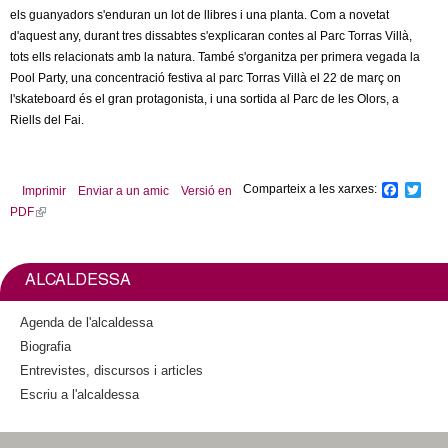
l
els guanyadors s'enduran un lot de llibres i una planta. Com a novetat
d'aquest any, durant tres dissabtes s'explicaran contes al Parc Torras Villà,
e
tots ells relacionats amb la natura. També s'organitza per primera vegada la
Pool Party, una concentració festiva al parc Torras Villà el 22 de març on
r
l'skateboard és el gran protagonista, i una sortida al Parc de les Olors, a
Riells del Fai.
s
Comparteix a les xarxes:
F
T
Imprimir
Enviar a un amic
Versió en
a
w
PDF
(
c
i
l
e
t
b
t
i
o
e
n
ALCALDESSA
o
r
k
k
i
Agenda de l'alcaldessa
s
Biografia
e
Entrevistes, discursos i articles
x
Escriu a l'alcaldessa
t
e
r