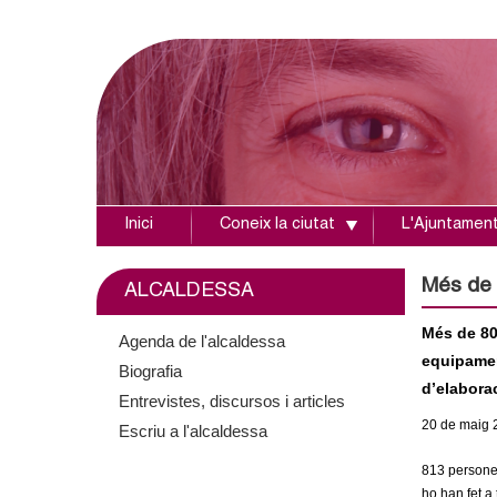
Inici
Coneix la ciutat
L'Ajuntamen
A
j
Més de 
ALCALDESSA
u
Més de 80
Agenda de l'alcaldessa
equipament
Biografia
n
d’elaborac
Entrevistes, discursos i articles
t
20
de maig
Escriu a l'alcaldessa
a
813 persones
ho han fet a