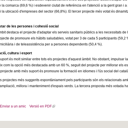
la comarca (69,6 %) i esdevenir ciutat de referència en l'atenció a la gent gran 
 i la ubicació d'empreses del sector (66,8%). El tercer projecte més votat és dinamit
tar de les persones i cohesió social
bit destaca el projecte d'adaptar els serveis sanitaris públics a les necessitats de
rojecte de promoure els hàbits saludables, votat per 3 de cada 5 participants (59,2
miciliària i de teleassistència per a persones dependents (50,4 %).
ió, cultura i esport
suport és molt similar entre tots els projectes d'aquest àmbit. No obstant, impulsar 
ix com la opció més destacada amb un 60 %, seguit del projecte per millorar els espai
r projecte amb més suport és promoure la formació en idiomes i l'ús social del catal
ls projectes més suggerits espontàniament pels participants són els relacionats amb 
 l'ampliació, millora i manteniment d'espais verds. La tercera proposta més votada ha est
Enviar a un amic
Versió en PDF
(
l
i
n