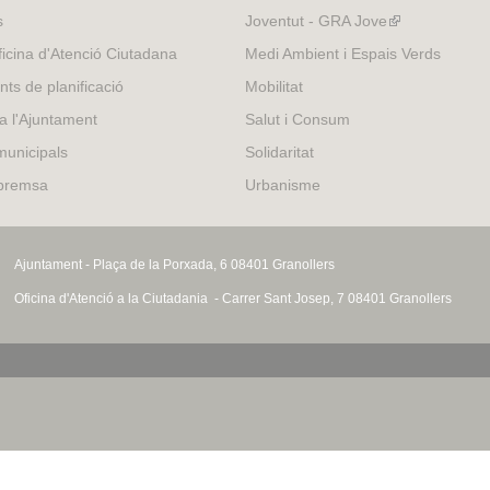
s
Joventut - GRA Jove
(link
is
icina d'Atenció Ciutadana
Medi Ambient i Espais Verds
external)
nts de planificació
Mobilitat
 a l'Ajuntament
Salut i Consum
municipals
Solidaritat
 premsa
Urbanisme
Ajuntament - Plaça de la Porxada, 6 08401 Granollers
Oficina d'Atenció a la Ciutadania - Carrer Sant Josep, 7 08401 Granollers