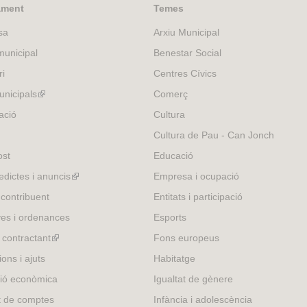
k
ament
Temes
i
sa
Arxiu Municipal
s
e
unicipal
Benestar Social
x
ri
Centres Cívics
t
e
nicipals
(link
Comerç
r
is
ació
Cultura
n
external)
Cultura de Pau - Can Jonch
a
l
ost
Educació
)
edictes i anuncis
(link
Empresa i ocupació
is
 contribuent
Entitats i participació
external)
es i ordenances
Esports
l contractant
(link
Fons europeus
is
ons i ajuts
Habitatge
external)
ió econòmica
Igualtat de gènere
t de comptes
Infància i adolescència