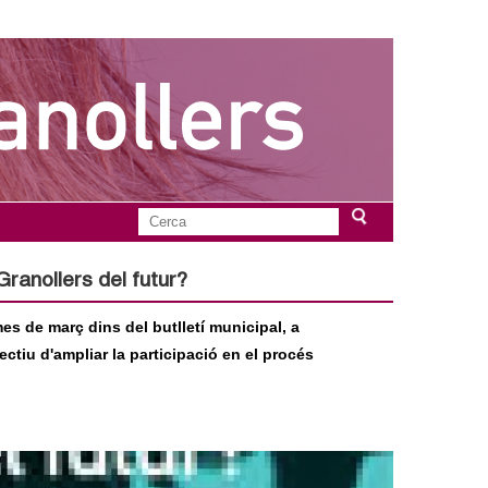
C
F
e
r
ranollers del futur?
o
c
a
s de març dins del butlletí municipal, a
r
ctiu d'ampliar la participació en el procés
m
u
l