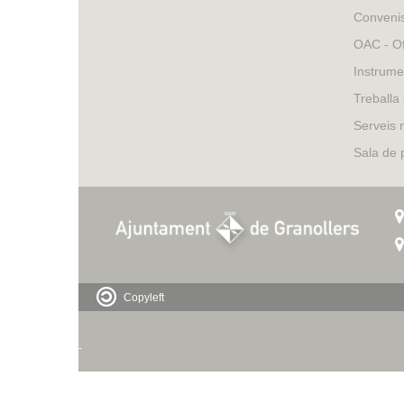
Conveni
OAC - Of
Instrume
Treballa
Serveis 
Sala de
Copyleft
-