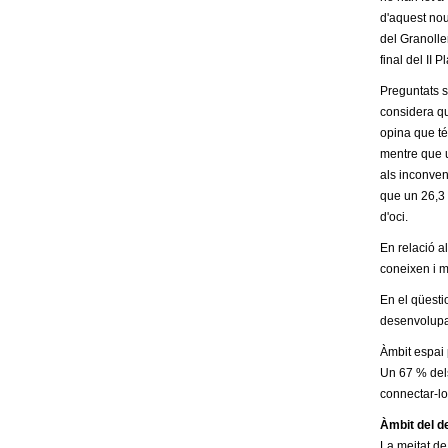
m
d'aquest nou 
del Granoller
e
final del II 
Preguntats s
n
considera qu
opina que té
t
mentre que 
als inconven
d
que un 26,3 
d'oci.
e
En relació al
coneixen i m
G
En el qüestio
r
desenvolupam
Àmbit espai p
a
Un 67 % dels 
connectar-los
n
Àmbit del 
La meitat de