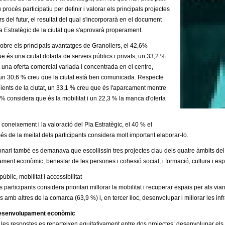
procés participatiu per definir i valorar els principals projectes
s del futur, el resultat del qual s'incorporarà en el document
Pla Estratègic de la ciutat que s'aprovarà properament.
obre els principals avantatges de Granollers, el 42,6%
e és una ciutat dotada de serveis públics i privats, un 33,2 %
 una oferta comercial variada i concentrada en el centre,
un 30,6 % creu que la ciutat està ben comunicada. Respecte
ients de la ciutat, un 33,1 % creu que és l'aparcament mentre
% considera que és la mobilitat i un 22,3 % la manca d'oferta
 coneixement i la valoració del Pla Estratègic, el 40 % el
és de la meitat dels participants considera molt important elaborar-lo.
nari també es demanava que escollissin tres projectes clau dels quatre àmbits del Pla
ent econòmic; benestar de les persones i cohesió social; i formació, cultura i esp
úblic, mobilitat i accessibilitat
participants considera prioritari millorar la mobilitat i recuperar espais per als via
 amb altres de la comarca (63,9 %) i, en tercer lloc, desenvolupar i millorar les inf
desenvolupament econòmic
 les respostes es reparteixen equitativament entre dos projectes: desenvolupar els