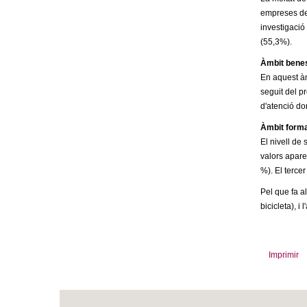
o
empreses de 
l
investigació
(55,3%).
l
Àmbit benes
En aquest àm
e
seguit del p
d'atenció do
r
Àmbit formac
El nivell de 
s
valors apare
%). El terce
Pel que fa a
bicicleta), i
Imprimir