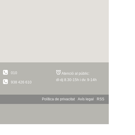
010
Atenció al públic:
dl-dj 8.30-15h i dv. 9-14h
938 426 610
Política de privacitat
Avís legal
RSS