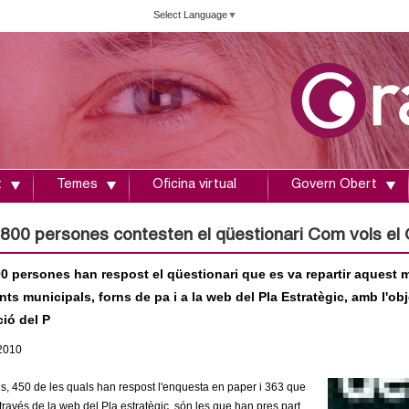
Vés
Select Language
▼
al
contingut
t
Temes
Oficina virtual
Govern Obert
800 persones contesten el qüestionari Com vols el G
0 persones han respost el qüestionari que es va repartir aquest me
s municipals, forns de pa i a la web del Pla Estratègic, amb l'obje
ió del P
2010
, 450 de les quals han respost l'enquesta en paper i 363 que
 través de la web del Pla estratègic, són les que han pres part