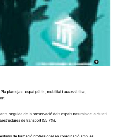
a
r
i
d
e
c
e
r
 plantejats: espai públic, mobilitat i accessibilitat;
c
ort.
a
nants, seguida de la preservació dels espais naturals de la ciutat i
raestructures de transport (55,7%).
 estudis de formació professional en coordinació amb les