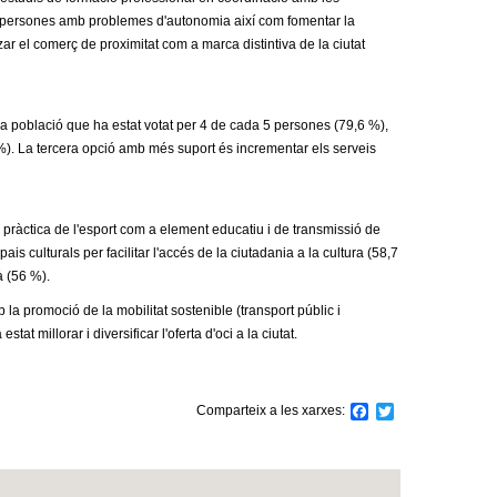
i a persones amb problemes d'autonomia així com fomentar la
zar el comerç de proximitat com a marca distintiva de la ciutat
 la població que ha estat votat per 4 de cada 5 persones (79,6 %),
 %). La tercera opció amb més suport és incrementar els serveis
la pràctica de l'esport com a element educatiu i de transmissió de
s culturals per facilitar l'accés de la ciutadania a la cultura (58,7
à (56 %).
la promoció de la mobilitat sostenible (transport públic i
at millorar i diversificar l'oferta d'oci a la ciutat.
Comparteix a les xarxes:
F
T
a
w
c
i
e
t
b
t