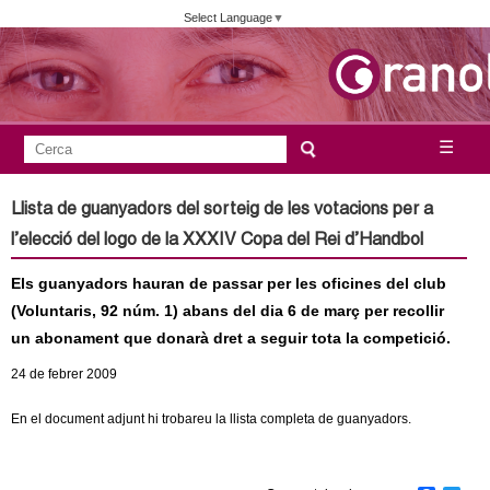
Vés
Select Language
▼
al
contingut
A
C
☰
F
e
j
o
r
Llista de guanyadors del sorteig de les votacions per a
c
r
u
l’elecció del logo de la XXXIV Copa del Rei d’Handbol
a
m
n
Els guanyadors hauran de passar per les oficines del club
u
(Voluntaris, 92 núm. 1) abans del dia 6 de març per recollir
l
t
un abonament que donarà dret a seguir tota la competició.
a
a
24
de febrer
2009
r
i
m
En el document adjunt hi trobareu la llista completa de guanyadors.
d
e
e