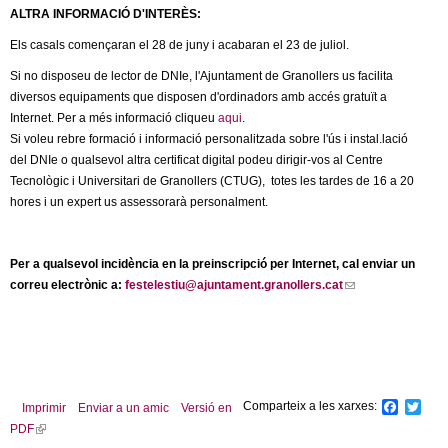
e
ALTRA INFORMACIÓ D'INTERÈS:
-
Els casals començaran el 28 de juny i acabaran el 23 de juliol.
m
a
Si no disposeu de lector de DNIe, l'Ajuntament de Granollers us facilita
i
diversos equipaments que disposen d'ordinadors amb accés gratuït a
l
Internet. Per a més informació cliqueu
aqui
.
)
Si voleu rebre formació i informació personalitzada sobre l'ús i instal.lació
del DNIe o qualsevol altra certificat digital podeu dirigir-vos al Centre
Tecnològic i Universitari de Granollers (CTUG), totes les tardes de 16 a 20
hores i un expert us assessorarà personalment.
Per a qualsevol incidència en la preinscripció per Internet, cal enviar un
correu electrònic a:
festelestiu@ajuntament.granollers.cat
(
l
i
n
k
s
Comparteix a les xarxes:
F
T
Imprimir
Enviar a un amic
Versió en
e
a
w
PDF
(
n
c
i