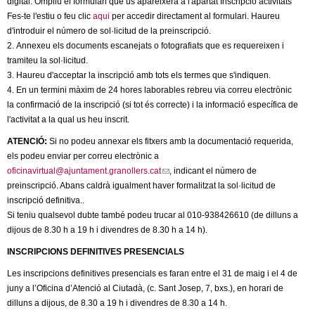
digital. Ompliu el formulari que us apareixerà a l'apartat Inscripció activitats
Fes-te l'estiu o feu clic
aqui
per accedir directament al formulari. Haureu
d'introduir el número de sol·licitud de la preinscripció.
2. Annexeu els documents escanejats o fotografiats que es requereixen i
tramiteu la sol·licitud.
3. Haureu d'acceptar la inscripció amb tots els termes que s'indiquen.
4. En un termini màxim de 24 hores laborables rebreu via correu electrònic
la confirmació de la inscripció (si tot és correcte) i la informació específica de
l'activitat a la qual us heu inscrit.
ATENCIÓ:
Si no podeu annexar els fitxers amb la documentació requerida,
els podeu enviar per correu electrònic a
oficinavirtual@ajuntament.granollers.cat
(
, indicant el número de
preinscripció. Abans caldrà igualment haver formalitzat la sol·licitud de
l
inscripció definitiva..
i
Si teniu qualsevol dubte també podeu trucar al 010-938426610 (de dilluns a
n
dijous de 8.30 h a 19 h i divendres de 8.30 h a 14 h).
k
s
INSCRIPCIONS DEFINITIVES PRESENCIALS
e
Les inscripcions definitives presencials es faran entre el 31 de maig i el 4 de
n
juny a l’Oficina d’Atenció al Ciutadà, (c. Sant Josep, 7, bxs.), en horari de
d
dilluns a dijous, de 8.30 a 19 h i divendres de 8.30 a 14 h.
s