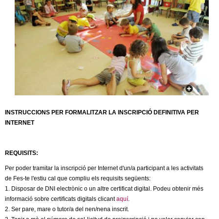
c
n
e
t
r
c
d
a
e
G
INSTRUCCIONS PER FORMALITZAR LA INSCRIPCIÓ DEFINITIVA PER
r
INTERNET
a
REQUISITS:
n
Per poder tramitar la inscripció per Internet d'un/a participant a les activitats
o
de Fes-te l'estiu cal que compliu els requisits següents:
1. Disposar de DNI electrònic o un altre certificat digital. Podeu obtenir més
informació sobre certificats digitals clicant
aquí
.
l
2. Ser pare, mare o tutor/a del nen/nena inscrit.