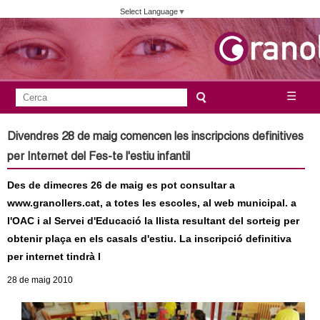
Vés
Select Language
▼
al
contingut
A
C
☰
F
e
j
o
r
Divendres 28 de maig comencen les inscripcions definitives
c
r
u
per Internet del Fes-te l'estiu infantil
a
m
n
Des de dimecres 26 de maig es pot consultar a
u
www.granollers.cat, a totes les escoles, al web municipal. a
l
t
l'OAC i al Servei d'Educació la llista resultant del sorteig per
a
obtenir plaça en els casals d'estiu. La inscripció definitiva
a
r
per internet tindrà l
i
m
28
de maig
2010
d
e
e