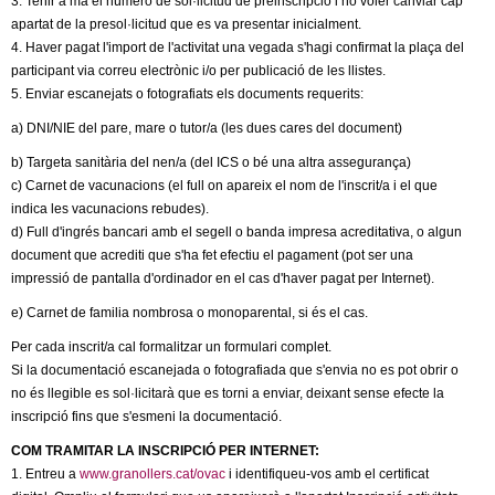
3. Tenir a mà el número de sol·licitud de preinscripció i no voler canviar cap
l
apartat de la presol·licitud que es va presentar inicialment.
4. Haver pagat l'import de l'activitat una vegada s'hagi confirmat la plaça del
e
participant via correu electrònic i/o per publicació de les llistes.
5. Enviar escanejats o fotografiats els documents requerits:
r
a) DNI/NIE del pare, mare o tutor/a (les dues cares del document)
s
b) Targeta sanitària del nen/a (del ICS o bé una altra assegurança)
c) Carnet de vacunacions (el full on apareix el nom de l'inscrit/a i el que
indica les vacunacions rebudes).
d) Full d'ingrés bancari amb el segell o banda impresa acreditativa, o algun
document que acrediti que s'ha fet efectiu el pagament (pot ser una
impressió de pantalla d'ordinador en el cas d'haver pagat per Internet).
e) Carnet de familia nombrosa o monoparental, si és el cas.
Per cada inscrit/a cal formalitzar un formulari complet.
Si la documentació escanejada o fotografiada que s'envia no es pot obrir o
no és llegible es sol·licitarà que es torni a enviar, deixant sense efecte la
inscripció fins que s'esmeni la documentació.
COM TRAMITAR LA INSCRIPCIÓ PER INTERNET:
1. Entreu a
www.granollers.cat/ovac
i identifiqueu-vos amb el certificat