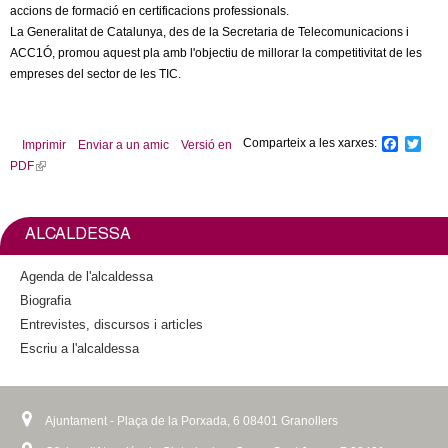
l
accions de formació en certificacions professionals.
La Generalitat de Catalunya, des de la Secretaria de Telecomunicacions i
e
ACC1Ó, promou aquest pla amb l'objectiu de millorar la competitivitat de les
empreses del sector de les TIC.
r
s
Comparteix a les xarxes:
F
T
Imprimir
Enviar a un amic
Versió en
a
w
PDF
(
c
i
l
e
t
b
t
i
o
e
n
ALCALDESSA
o
r
k
k
i
Agenda de l'alcaldessa
s
Biografia
e
Entrevistes, discursos i articles
x
Escriu a l'alcaldessa
t
e
r
n
Ajuntament - Plaça de la Porxada, 6 08401 Granollers
a