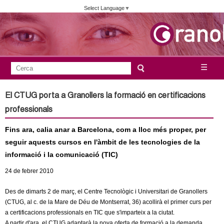
Vés
Select Language
▼
al
contingut
A
C
☰
F
e
j
o
r
El CTUG porta a Granollers la formació en certificacions
c
r
u
professionals
a
m
n
Fins ara, calia anar a Barcelona, com a lloc més proper, per
u
seguir aquests cursos en l'àmbit de les tecnologies de la
l
t
informació i la comunicació (TIC)
a
a
24
de febrer
2010
r
i
m
Des de dimarts 2 de març, el Centre Tecnològic i Universitari de Granollers
d
(CTUG, al c. de la Mare de Déu de Montserrat, 36) acollirà el primer curs per
a certificacions professionals en TIC que s'imparteix a la ciutat.
e
e
A partir d'ara, el CTUG adaptarà la nova oferta de formació a la demanda