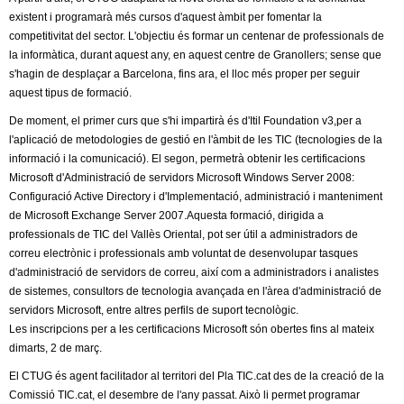
c
existent i programarà més cursos d'aquest àmbit per fomentar la
n
e
competitivitat del sector. L'objectiu és formar un centenar de professionals de
la informàtica, durant aquest any, en aquest centre de Granollers; sense que
t
r
s'hagin de desplaçar a Barcelona, fins ara, el lloc més proper per seguir
c
aquest tipus de formació.
d
a
De moment, el primer curs que s'hi impartirà és d'Itil Foundation v3,per a
e
l'aplicació de metodologies de gestió en l'àmbit de les TIC (tecnologies de la
informació i la comunicació). El segon, permetrà obtenir les certificacions
G
Microsoft d'Administració de servidors Microsoft Windows Server 2008:
Configuració Active Directory i d'Implementació, administració i manteniment
r
de Microsoft Exchange Server 2007.Aquesta formació, dirigida a
professionals de TIC del Vallès Oriental, pot ser útil a administradors de
a
correu electrònic i professionals amb voluntat de desenvolupar tasques
d'administració de servidors de correu, així com a administradors i analistes
n
de sistemes, consultors de tecnologia avançada en l'àrea d'administració de
servidors Microsoft, entre altres perfils de suport tecnològic.
o
Les inscripcions per a les certificacions Microsoft són obertes fins al mateix
dimarts, 2 de març.
l
El CTUG és agent facilitador al territori del Pla TIC.cat des de la creació de la
Comissió TIC.cat, el desembre de l'any passat. Això li permet programar