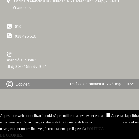
Oficina d'Atenció a la Ciutadania - Carrer Sant Josep, 7 08401
l
Granollers
)
010
938 426 610
Atenció al públic:
dl-dj 8.30-15h i dv. 9-14h
Política de privacitat
Avís legal
RSS
Copyleft
-
Aquest lloc web pot utilitzar "cookies" per millorar la seva experiència
Acceptar la política
en la navegació. Si us plau, els abans de Continuar amb la seva
de cookies
navegació per nostre lloc web, li recomanem que llegeixi la
POLÍTICA
DE COOKIES
.