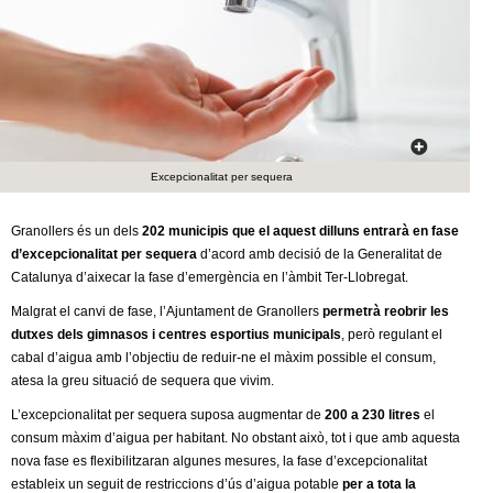
c
n
e
t
r
c
d
a
e
Excepcionalitat per sequera
G
Granollers és un dels
202 municipis que el aquest dilluns entrarà en fase
d’excepcionalitat
per sequera
d’acord amb decisió de la Generalitat de
r
Catalunya d’aixecar la fase d’emergència en l’àmbit Ter-Llobregat.
a
Malgrat el canvi de fase, l’Ajuntament de Granollers
permetrà reobrir les
dutxes dels gimnasos i centres esportius municipals
, però regulant el
n
cabal d’aigua amb l’objectiu de reduir-ne el màxim possible el consum,
atesa la greu situació de sequera que vivim.
o
L’excepcionalitat per sequera suposa augmentar de
200 a 230 litres
el
consum màxim d’aigua per habitant. No obstant això, tot i que amb aquesta
l
nova fase es flexibilitzaran algunes mesures, la fase d’excepcionalitat
estableix un seguit de restriccions d’ús d’aigua potable
per a tota la