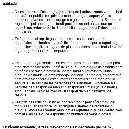
l
població
.
No està permès l’ús d’aigua per al reg de jardins i zones verdes, tant
e
de caràcter públic com privat, excepte el reg de supervivència
d’arbres o plantes que es farà gota a gota o en regadora. S’admet el
reg municipal amb aigües freàtiques únicament en cas que no
r
suposi una reducció de la disponibilitat d’aigua per a l’abastament
domiciliari.
s
Està prohibit el reg de gespa en tots els casos, excepte en
superfícies destinades a la pràctica federada d’esport o aquell reg
que es faci reutilitzant aigües de pluja recollides de les teulades o bé
aigua regenerada de les depuradores.
Es poden netejar vehicles en establiments comercials que compten
amb sistemes de recirculació de l’aigua. Fora d’aquests establiments
només es permet la neteja de vidres, miralls, retrovisors, llums i
plaques de matrícula amb esponja i galleda. Tanmateix, es permetrà
netejar vehicles fora d’establiments comercials per a mantenir la
seguretat i la salut de les persones i dels animals. S’inclouen els
vehicles de transport de menjar, transport d'animals (vius o morts),
ambulàncies, vehicles mèdics i transport de medicaments i de
residus.
Les piscines d’ús privat no es podran omplir, però sí reomplir per
motius sanitaris sempre i quan tinguin sistemes de recirculació
d’aigua. Només es podran omplir totes aquelles piscines col·lectives,
com ara les dels clubs esportius, comunitats de veïns o hotels.
En l’àmbit econòmic, la fase d’excepcionalitat decretada per l’ACA,