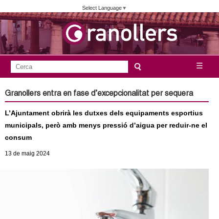
Vés
Select Language
▼
al
contingut
A
C
☰
F
e
j
o
r
Granollers entra en fase d’excepcionalitat per sequera
c
r
u
a
L’Ajuntament obrirà les dutxes dels equipaments esportius
m
n
municipals, però amb menys pressió d’aigua per reduir-ne el
u
consum
l
t
13
de maig
2024
a
a
r
i
m
d
e
e