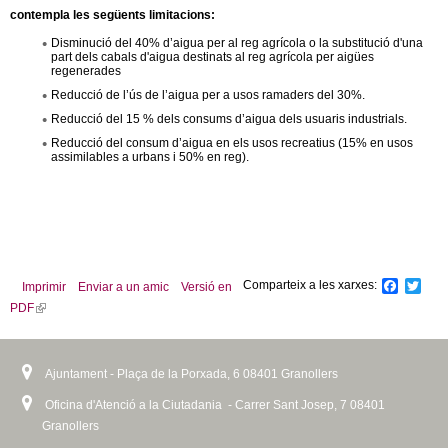
contempla les següents limitacions:
Disminució del 40% d’aigua per al reg agrícola o la substitució d'una
part dels cabals d'aigua destinats al reg agrícola per aigües
regenerades
Reducció de l’ús de l’aigua per a usos ramaders del 30%.
Reducció del 15 % dels consums d’aigua dels usuaris industrials.
Reducció del consum d’aigua en els usos recreatius (15% en usos
assimilables a urbans i 50% en reg).
Comparteix a les xarxes:
F
T
Imprimir
Enviar a un amic
Versió en
a
w
PDF
(
c
i
l
e
t
b
t
i
o
e
n
Ajuntament - Plaça de la Porxada, 6 08401 Granollers
o
r
k
k
Oficina d'Atenció a la Ciutadania - Carrer Sant Josep, 7 08401
i
Granollers
s