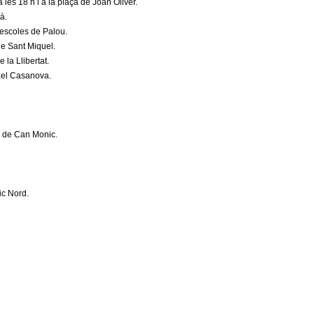
 les 18 h i a la plaça de Joan Oliver.
d
mà.
s
s escoles de Palou.
e
 de Sant Miquel.
-
e la Llibertat.
m
fael Casanova.
a
i
l
)
ça de Can Monic.
vic Nord.