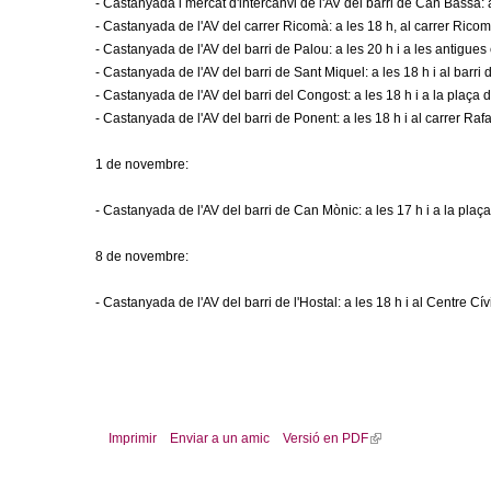
o
- Castanyada i mercat d'intercanvi de l'AV del barri de Can Bassa: a
- Castanyada de l'AV del carrer Ricomà: a les 18 h, al carrer Rico
l
- Castanyada de l'AV del barri de Palou: a les 20 h i a les antigue
- Castanyada de l'AV del barri de Sant Miquel: a les 18 h i al barri
l
- Castanyada de l'AV del barri del Congost: a les 18 h i a la plaça d
- Castanyada de l'AV del barri de Ponent: a les 18 h i al carrer Ra
e
1 de novembre:
r
- Castanyada de l'AV del barri de Can Mònic: a les 17 h i a la pla
s
8 de novembre:
- Castanyada de l'AV del barri de l'Hostal: a les 18 h i al Centre Cí
Imprimir
Enviar a un amic
Versió en PDF
(
l
i