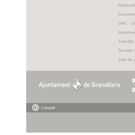
Retimen
Conveni
OAC - Of
Instrume
Treballa
Serveis 
Sala de
Copyleft
-