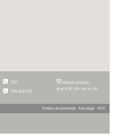
010
Atenció al públic:
dl-dj 8.30-15h i dv. 9-14h
938 426 610
Política de privacitat
Avís legal
RSS