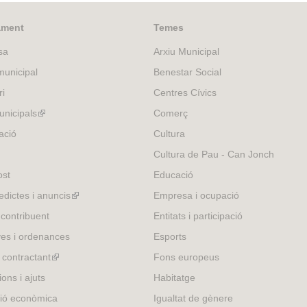
ament
Temes
sa
Arxiu Municipal
unicipal
Benestar Social
ri
Centres Cívics
nicipals
(link
Comerç
is
ació
Cultura
external)
Cultura de Pau - Can Jonch
ost
Educació
edictes i anuncis
(link
Empresa i ocupació
is
 contribuent
Entitats i participació
external)
es i ordenances
Esports
l contractant
(link
Fons europeus
is
ons i ajuts
Habitatge
external)
ió econòmica
Igualtat de gènere