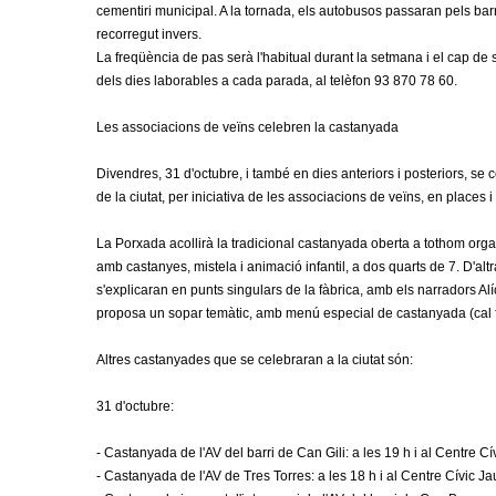
cementiri municipal. A la tornada, els autobusos passaran pels barri
m
recorregut invers.
La freqüència de pas serà l'habitual durant la setmana i el cap de
e
dels dies laborables a cada parada, al telèfon 93 870 78 60.
n
Les associacions de veïns celebren la castanyada
t
Divendres, 31 d'octubre, i també en dies anteriors i posteriors, s
de la ciutat, per iniciativa de les associacions de veïns, en places i
d
La Porxada acollirà la tradicional castanyada oberta a tothom organi
e
amb castanyes, mistela i animació infantil, a dos quarts de 7. D'al
s'explicaran en punts singulars de la fàbrica, amb els narradors Al
G
proposa un sopar temàtic, amb menú especial de castanyada (cal f
r
Altres castanyades que se celebraran a la ciutat són:
a
31 d'octubre:
n
- Castanyada de l'AV del barri de Can Gili: a les 19 h i al Centre Cí
- Castanyada de l'AV de Tres Torres: a les 18 h i al Centre Cívic J