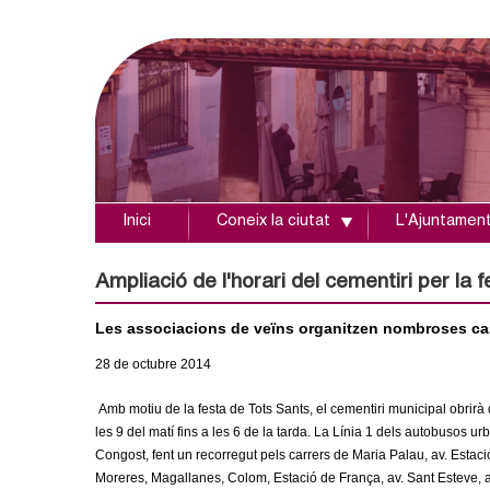
Inici
Coneix la ciutat
L'Ajuntamen
A
j
Ampliació de l'horari del cementiri per la 
u
Les associacions de veïns organitzen nombroses cast
28
de octubre
2014
n
Amb motiu de la festa de Tots Sants, el cementiri municipal obrirà
t
les 9 del matí fins a les 6 de la tarda. La Línia 1 dels autobusos urb
Congost, fent un recorregut pels carrers de Maria Palau, av. Esta
a
Moreres, Magallanes, Colom, Estació de França, av. Sant Esteve, a