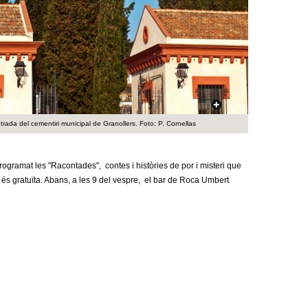
a
r
i
d
e
trada del cementiri municipal de Granollers. Foto: P. Cornellas
c
e
rogramat les "Racontades", contes i històries de por i misteri que
i és gratuïta. Abans, a les 9 del vespre, el bar de Roca Umbert
r
c
a