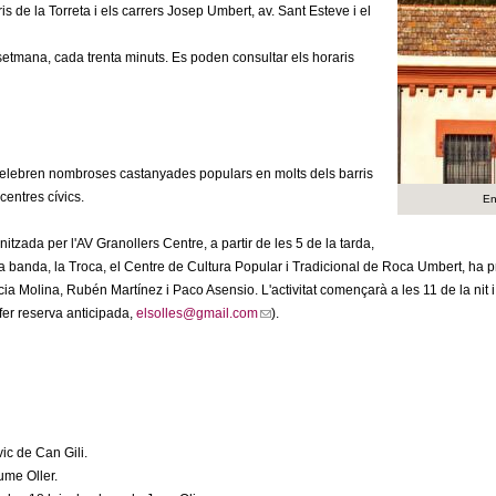
s de la Torreta i els carrers Josep Umbert, av. Sant Esteve i el
 setmana, cada trenta minuts. Es poden consultar els horaris
e celebren nombroses castanyades populars en molts dels barris
 centres cívics.
En
tzada per l'AV Granollers Centre, a partir de les 5 de la tarda,
tra banda, la Troca, el Centre de Cultura Popular i Tradicional de Roca Umbert, ha p
ícia Molina, Rubén Martínez i Paco Asensio. L'activitat començarà a les 11 de la nit 
er reserva anticipada,
elsolles@gmail.com
(
).
l
i
n
k
s
vic de Can Gili.
e
aume Oller.
n