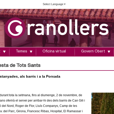
Vés
Select Language
▼
al
contingut
t
Temes
Oficina virtual
Govern Obert
festa de Tots Sants
anyades, als barris i a la Porxada
 durant tota la setmana, fins al diumenge, 2 de novembre, de
ans oferirà el servei per arribar-hi des dels barris de Can Gili i
ció del Nord, Roger de Flor, Lluís Companys, Camp de les
v. del Parc, Girona, Francesc Ribas, Hospital, El Ramassar i