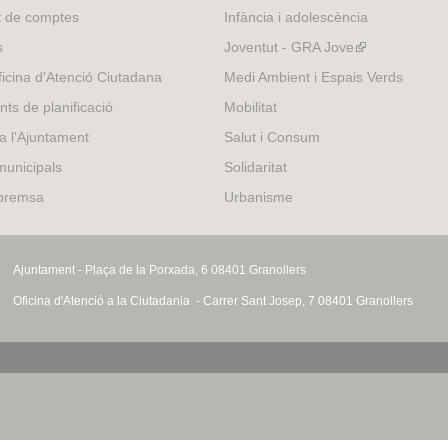
t de comptes
Infància i adolescència
s
Joventut - GRA Jove
(link
is
icina d'Atenció Ciutadana
Medi Ambient i Espais Verds
external)
nts de planificació
Mobilitat
 a l'Ajuntament
Salut i Consum
municipals
Solidaritat
 premsa
Urbanisme
Ajuntament - Plaça de la Porxada, 6 08401 Granollers
Oficina d'Atenció a la Ciutadania - Carrer Sant Josep, 7 08401 Granollers