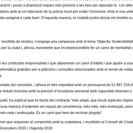
paració i posar a disposició espais més pròxims a les llars per dipositar-lo. I un altr
barris amb la col·laboració de la policia local per evitar l’incivisme. Amb el nou sis
llida assignat a cada barri. D’aquesta manera, el ciutadà podrà deixar els mobles a 
 recollida de residus, s’engega una campanya amb el lema ‘Objectiu Sostenibilitat! 
s per la ciutat i, alhora, transmetre que és imprescindible fer un canvi de mentalita
 les conductes responsables i que afavoreixin un canvi d’hàbits i que ajudin a assoli
 telemàtica gratuïtes per a peticions i consultes relacionades amb el servei de netej
s.
ritats del consistori, i alhora el més important amb un pressupost de 51.997.154,
de treball inclusius amb la previsió d’incorporar personal amb capacitats diverses o r
usell,
ha explicat que es tracta d
el
contracte “més ampli, que recull aspectes impresc
 nova manera d’entendre els espais de convivència, més nets, més endreçats, però am
 més
neta
i endreçada. És un camí que hem de rec
ó
rrer plegats“.
rvei que responen al compromís amb la ciutadania, i recollides al Consell de Ciuta
 Granollers 2030 i l’Agenda 2030.