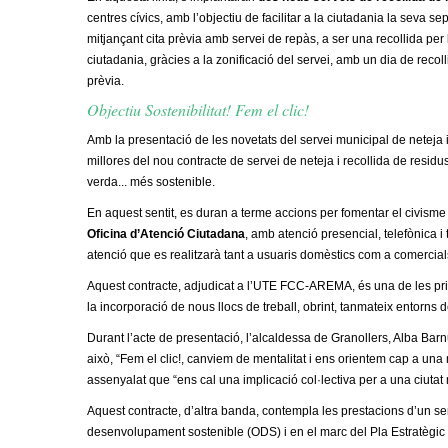
centres cívics, amb l’objectiu de facilitar a la ciutadania la seva se
mitjançant cita prèvia amb servei de repàs, a ser una recollida per 
ciutadania, gràcies a la zonificació del servei, amb un dia de reco
prèvia.
Objectiu Sostenibilitat! Fem el clic!
Amb la presentació de les novetats del servei municipal de neteja i
millores del nou contracte de servei de neteja i recollida de residu
verda...
més sostenible
.
En aquest sentit, es
duran a terme
accions per fomentar el civisme i
Oficina d’Atenció Ciutadana
, amb atenció presencial, telefònica i
atenció que es realitzarà tant a usuaris domèstics com a comercial
Aquest contracte, adjudicat a l’UTE FCC-AREMA, és una de les prio
la incorporació de nous llocs de treball, obrint, tanmateix entorns 
Durant l’acte de presentació, l’alcaldessa de Granollers,
Alba Barn
això, “Fem el clic!, canviem de mentalitat i ens orientem cap a una
assenyalat que “
ens cal una implicació col·lectiva per a una ciutat
Aquest contracte, d’altra banda, contempla les prestacions d’un se
desenvolupament sostenible (ODS) i en el marc del Pla Estratègic