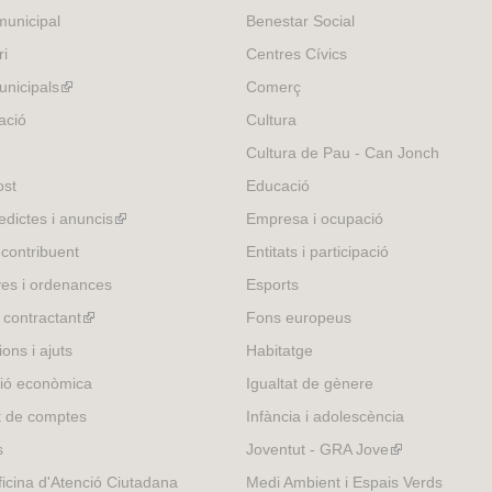
unicipal
Benestar Social
ri
Centres Cívics
nicipals
(link
Comerç
is
ació
Cultura
external)
Cultura de Pau - Can Jonch
ost
Educació
edictes i anuncis
(link
Empresa i ocupació
is
 contribuent
Entitats i participació
external)
es i ordenances
Esports
l contractant
(link
Fons europeus
is
ons i ajuts
Habitatge
external)
ió econòmica
Igualtat de gènere
t de comptes
Infància i adolescència
s
Joventut - GRA Jove
(link
is
icina d'Atenció Ciutadana
Medi Ambient i Espais Verds