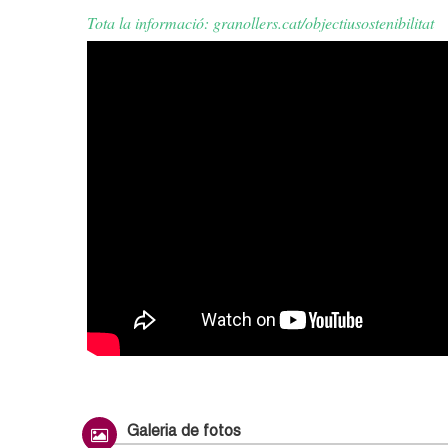
Tota la informació: granollers.cat/objectiusostenibilitat
Galeria de fotos