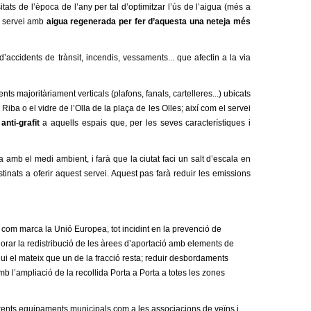
ats de l’època de l’any per tal d’optimitzar l’ús de l’aigua (més a
st servei amb
aigua regenerada per fer d’aquesta una neteja més
d’
accidents de trànsit, incendis, vessaments... que afectin a la via
ts majoritàriament verticals (plafons, fanals, cartelleres...) ubicats
iba o el vidre de l’Olla de la plaça de les Olles; així com el servei
anti-grafit
a aquells espais que, per les seves característiques i
osa amb el medi ambient
, i farà que la ciutat faci un salt d’escala en
stinats a oferir aquest servei. Aquest pas farà reduir les emissions
 com marca la Unió Europea, tot incidint en la prevenció de
lorar la redistribució de les àrees d’aportació amb elements de
gui el mateix que un de la fracció resta; reduir desbordaments
amb l’ampliació de la
recollida Porta a Porta a totes les zones
erents equipaments municipals com a les associacions de veïns i