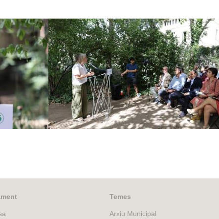
ampanya
ament
Temes
sa
Arxiu Municipal