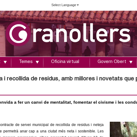
Vés
Select Language
▼
al
contingut
t
Temes
Oficina virtual
Govern Obert
a i recollida de residus, amb millores i novetats qu
onvida a fer un canvi de mentalitat, fomentar el civisme i les con
contracte de
servei municipal de recollida de residus i neteja
permetrà anar cap a una ciutat més neta i sostenible. Les