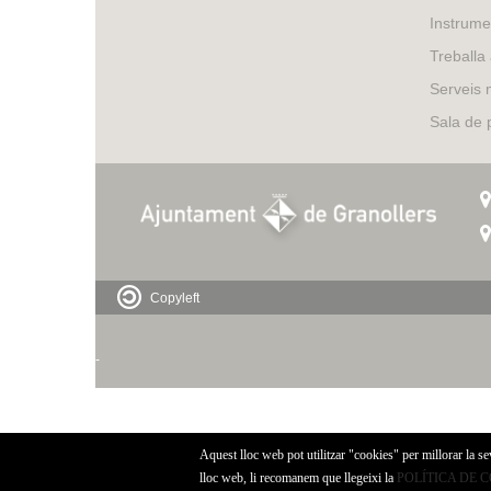
Instrume
Treballa
Serveis 
Sala de
Copyleft
-
Aquest lloc web pot utilitzar "cookies" per millorar la s
lloc web, li recomanem que llegeixi la
POLÍTICA DE 