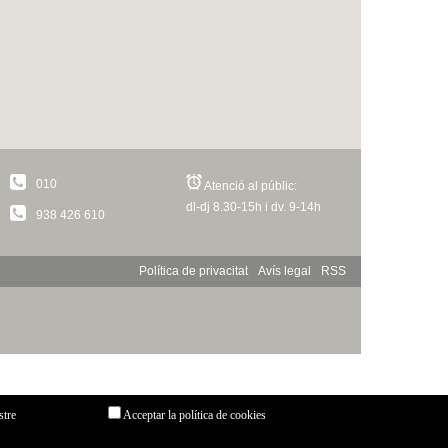
010
Atenció al públic:
dl-dj 8.30-15h i dv. 9-14h
938 426 610
Política de privacitat
Avís legal
RSS
stre
Acceptar la política de cookies