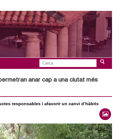
C
F
e
r
e permetran anar cap a una ciutat més
o
c
a
r
ductes responsables i afavorir un canvi d’hàbits
m
u
l