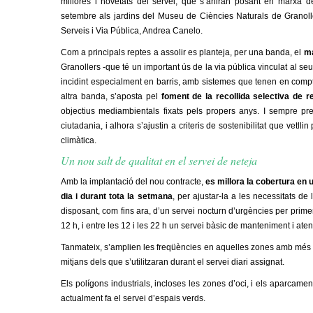
millores i novetats del servei, que s’aniran posant en marxa 
m
setembre
al
s jardins
del Museu de Ciències Naturals de Granoller
Serveis i Via Pública, Andrea Canelo.
e
Com a principals reptes a assolir es planteja, per una banda, el
ma
Granollers -que té un important ús de la via pública vinculat al seu
n
incidint especialment en barris, amb sistemes que t
enen
en compte
altra banda, s’aposta pel
foment de la recollida selectiva de 
t
objectius mediambientals fixats pels propers anys. I sempre pr
ciutadania, i alhora s’ajustin a
criteris de sostenibilitat
que vetllin
d
climàtica.
Un nou salt de qualitat en el servei de neteja
e
Amb la implantació del nou contracte,
es millora la cobertura en u
G
dia i durant tota la setmana
, per ajustar-la a les necessitats d
disposant, com fins ara, d’un servei nocturn d’urgències per prime
r
12 h, i entre les 12 i les 22 h un servei bàsic de manteniment i aten
Tanmateix, s’amplien les freqüències en aquelles zones amb més ú
a
mitjans dels que s’utilitzaran durant el servei diari assignat.
n
Els polígons industrials, incloses les zones d’oci, i els aparcame
actualment
fa
el servei d’espais verds.