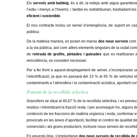
o
Els
serveis amb baldeig
, és a dir, la neteja amb aigua garantei
l’estiu i menys a l’hivern); i també es redistribuiran, traslladant-
l
eficient i sostenible
.
l
El nou contracte inclou un servei d’emergència, de suport en ca
pública.
e
De la mateixa manera, es posen en marxa
dos nous serveis
com 
a la via pública, així com altres elements singulars de la ciutat co
r
de
retirada de grafits, pintades i guixades
que es realitzaran
reincidència, es consideri necessari.
s
Per a fer front a aquest desplegament de servei, s’incorporaran u
l’electrificació, ja que
es passarà del 23 % al 65 % de vehicles el
contaminants a l’atmosfera i la contaminació acústica, aportant confo
Foment de la recollida selectiva
Granollers se situa al 40,67 % de la recollida selectiva, i es preveu
residus i minimitzant la fracció resta. I per aconseguir-ho, alguns
contenció de les fraccions de matèria orgànica i resta; conformar 
provocats en les àrees d’aportació; facilitar el control de qualitat
comercials i als grans productors
; incloure nous serveis de recollid
En aquesta línia, s’implantaran
dos nous serveis de recollida de 