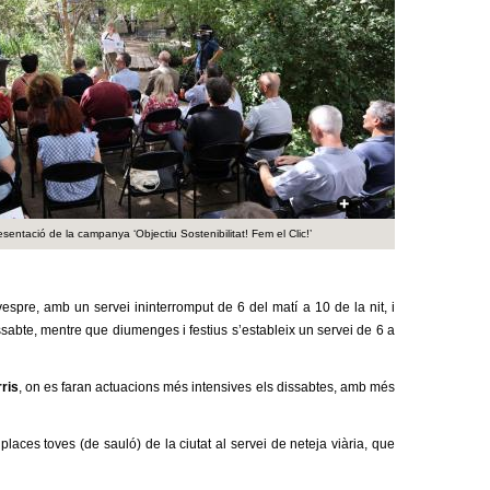
a
r
i
d
e
c
esentació de la campanya ‘Objectiu Sostenibilitat! Fem el Clic!’
e
r
i vespre, amb un
servei ininterromput de 6 del matí a 10 de la nit, i
ssabte
, mentre que diumenges i festius s’estableix un servei de 6 a
c
a
rris
, on es
fara
n actuacions més intensives els dissabtes, amb més
laces toves (de sauló) de la ciutat al servei de neteja viària, que