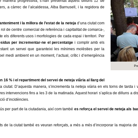
de manera progressiva, s’han presentat
aquest dilluns 12 de
s, a càrrec de l’alcaldessa, Alba Barnusell, i la regidora de
nteniment i la millora de l’estat de la neteja
d’una ciutat com
 rol de centre comercial de referència i capitalitat de comarca-,
 els diferents usos i morfologies de cada espai i territori. Per
residus per incrementar-ne el percentatge
i
c
omplir amb els
estant un servei que garanteixi les mínimes molèsties per la
 pel medi ambient en un moment, l’actual, crític i d’emergència
Pr
n 16 % i el repartiment del servei de neteja viària al llarg del
e la ciutat. D’aquesta manera, s’incrementa la neteja viària en els torns de tarda 
res intervencions fins a les 3 de la matinada
. Aquest horari s’aplica de
dilluns
a
di
ció d’incidències.
s per part de la ciutadania, així com també
es reforça el servei de neteja als ba
nts de la ciutat també es veuran reforçats, a més a més d’incorporar la majoria de p