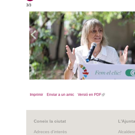
3/3
L'alcaldessa, Alba Barnusell, durant la presentació de la c
Imprimir
Enviar a un amic
Versió en PDF
(
l
i
n
k
Coneix la ciutat
L'Ajunt
i
Adreces d'interès
Alcaldes
s