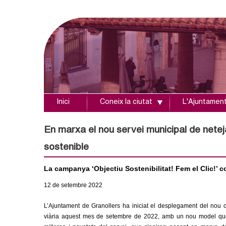
Inici
Coneix la ciutat
L'Ajuntamen
A
j
En marxa el nou servei municipal de netej
sostenible
u
La campanya ‘Objectiu Sostenibilitat! Fem el Clic!’ c
n
12
de setembre
2022
t
L’Ajuntament de Granollers ha iniciat el desplegament del nou 
a
viària
aquest mes de setembre de 2022, amb un nou model que 