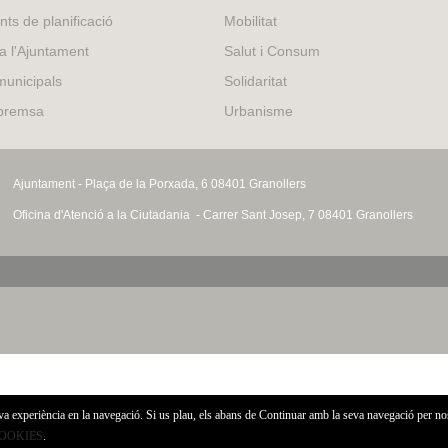
external)
nts de planificació
Mobilitat
 a l'Ajuntament
Salut i Consum
municipals
Solidaritat
 premsa
Urbanisme
Ajuntament - Plaça de la Porxada, 6 08401 Granollers
Oficina d'Atenció a la Ciutadania - Carrer Sant Josep, 7 08401 Granollers
eva experiència en la navegació. Si us plau, els abans de Continuar amb la seva navegació per no
COOKIES
.