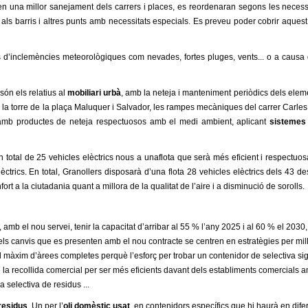
xen una millor
sanejament
dels carrers i places, es reordenaran segons les necessit
los als barris i altres punts amb necessitats especials. Es preveu poder cobrir aque
s d’inclemències meteorològiques com nevades, fortes pluges, vents... o
a causa 
són els relatius al
mobiliari urbà
, amb la neteja i manteniment periòdics dels elemen
m la torre de la plaça Maluquer i Salvador, les rampes mecàniques del carrer Carles R
 amb productes de neteja respectuosos amb el medi ambient, aplicant
sistemes 
n total de 25 vehicles elèctrics nous a
una
flota que serà més eficient i respectu
èctrics
.
E
n total, Granollers disposarà d’una flota 28 vehicles elèctrics dels 43 de
rt a la ciutadania quant a millora de la qualitat de l’aire i a disminució de sorolls.
, amb el nou servei, tenir la capacitat d’arribar al 55 % l’any 2025 i al 60 %
e
l 2030,
 dels canvis que es presenten amb el nou contracte se centren en estratègies per mil
el màxim d’àrees completes perquè l’esforç per trobar un contenidor de selectiva si
 de la recollida comercial per ser més eficients davant dels establiments comercials 
a selectiva de residus ...
residus
. Un per l’
oli domèstic usat
, en contenidors específics que hi haurà en dif