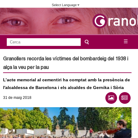
Vés
Select Language
▼
al
contingut
A
C
☰
F
e
j
o
r
Granollers recorda les víctimes del bombardeig del 1938 i
c
r
u
alça la veu per la pau
a
m
n
L’acte memorial al cementiri ha comptat amb la presència de
u
l'alcaldessa de Barcelona i els alcaldes de Gernika i Sòria
l
t
31
de maig
2018
a
a
r
i
m
d
e
e