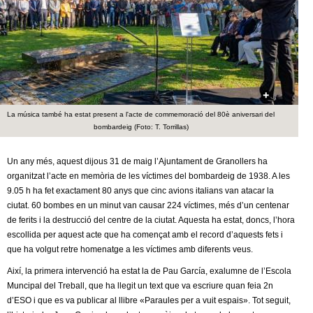
c
n
e
t
r
c
d
a
e
La música també ha estat present a l'acte de commemoració del 80è aniversari del
bombardeig (Foto: T. Torrillas)
G
Un any més, aquest dijous 31 de maig l’Ajuntament de Granollers ha
r
organitzat l’acte en memòria de les víctimes del bombardeig de 1938. A les
9.05 h ha fet exactament 80 anys que cinc avions italians van atacar la
a
ciutat. 60 bombes en un minut van causar 224 víctimes, més d’un centenar
de ferits i la destrucció del centre de la ciutat. Aquesta ha estat, doncs, l’hora
n
escollida per aquest acte que ha començat amb el record d’aquests fets i
que ha volgut retre homenatge a les víctimes amb diferents veus.
o
Així, la primera intervenció ha estat la de Pau García, exalumne de l’Escola
l
Muncipal del Treball, que ha llegit un text que va escriure quan feia 2n
d’ESO i que es va publicar al llibre «Paraules per a vuit espais». Tot seguit,