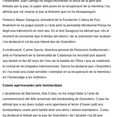
l
l’historiador Joan Garriga ha volgut reconèixer la tasca de la gent que
treballa per la pau, el paper dels joves en la recuperació de la memòria i ha
afirmat que cal «barrar el pas al feixisme que no ha desaparegut».
e
Federico Mayor Zaragoza, president de la Fundación Cultura de Paz,
r
finalment no ha pogut assistir a l’acte però la periodista Montserrat Ponsa ha
llegit una intervenció en nom seu. En el text Zaragoza ha afirmat que «és el
s
moment de proclamar que el temps del silenci i de la submissió han acabat»
i ha destacat el crit de pau liderat des de Granollers.
A continuació, Carme Garcia, directora general de Relacions Institucionals i
amb el Parlament de la Generalitat de Catalunya ha recordat que aquest
any també es fan 80 anys de l’inici de la batalla de l’Ebre i que se celebrarà
el comiat de les brigades internacionals. Garcia ha destacat que «Granollers
és i ha estat una ciutat sensible i exemplar en la recuperació de la memòria i
en l’homenatge a les víctimes».
Ciutats agermanades pels bombardejos
L’alcaldessa de Barcelona, Ada Colau, no ha volgut faltar a l’acte de
commemoració del 80è aniversari del bombardeig de Granollers. Colau ha
afirmat que a les dues ciutats «ens agermana el terror d’haver patit uns
bombardejos cruels però també tenir uns veïns i veïnes exemplars». Colau
ha destacat el treball per la pau de Granollers i de l’alcalde i ha dit que