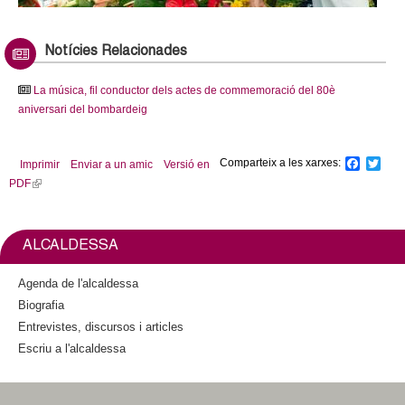
Ofrenes florals a l'acte en memòria de les víctimes del bombardeig de 1938 al cementiri de Gra
Notícies Relacionades
La música, fil conductor dels actes de commemoració del 80è
aniversari del bombardeig
Comparteix a les xarxes:
F
T
Imprimir
Enviar a un amic
Versió en
a
w
PDF
(
c
i
l
e
t
b
t
i
o
e
n
ALCALDESSA
o
r
k
k
i
Agenda de l'alcaldessa
s
Biografia
e
Entrevistes, discursos i articles
x
Escriu a l'alcaldessa
t
e
r