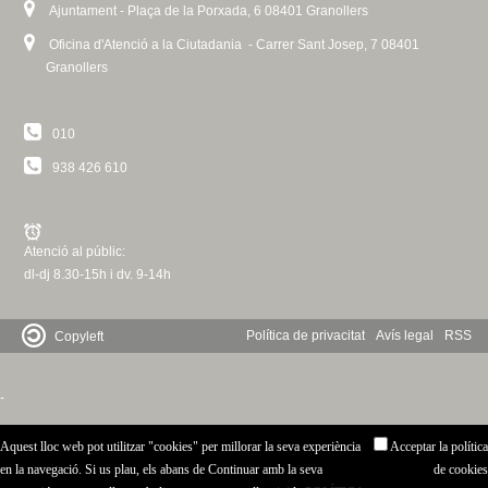
n
Ajuntament - Plaça de la Porxada, 6 08401 Granollers
a
Oficina d'Atenció a la Ciutadania - Carrer Sant Josep, 7 08401
l
Granollers
)
010
938 426 610
Atenció al públic:
dl-dj 8.30-15h i dv. 9-14h
Política de privacitat
Avís legal
RSS
Copyleft
-
Aquest lloc web pot utilitzar "cookies" per millorar la seva experiència
Acceptar la política
en la navegació. Si us plau, els abans de Continuar amb la seva
de cookies