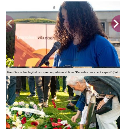
Pau García ha llegit el text que va publicar al llibre "Paraules per a vuit espais" (Foto: T. Torri