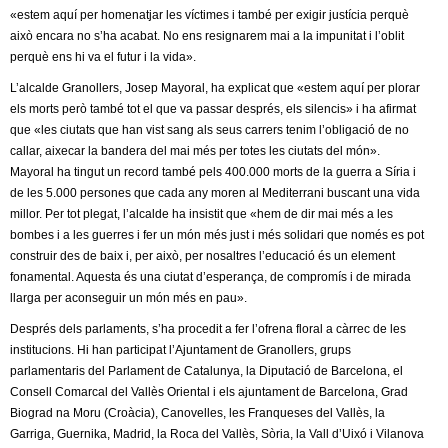
«estem aquí per homenatjar les víctimes i també per exigir justícia perquè
això encara no s’ha acabat. No ens resignarem mai a la impunitat i l’oblit
perquè ens hi va el futur i la vida».
L’alcalde Granollers, Josep Mayoral, ha explicat que «estem aquí per plorar
els morts però també tot el que va passar després, els silencis» i ha afirmat
que «les ciutats que han vist sang als seus carrers tenim l’obligació de no
callar, aixecar la bandera del mai més per totes les ciutats del món».
Mayoral ha tingut un record també pels 400.000 morts de la guerra a Síria i
de les 5.000 persones que cada any moren al Mediterrani buscant una vida
millor. Per tot plegat, l’alcalde ha insistit que «hem de dir mai més a les
bombes i a les guerres i fer un món més just i més solidari que només es pot
construir des de baix i, per això, per nosaltres l’educació és un element
fonamental. Aquesta és una ciutat d’esperança, de compromís i de mirada
llarga per aconseguir un món més en pau».
Després dels parlaments, s’ha procedit a fer l’ofrena floral a càrrec de les
institucions. Hi han participat l’Ajuntament de Granollers, grups
parlamentaris del Parlament de Catalunya, la Diputació de Barcelona, el
Consell Comarcal del Vallès Oriental i els ajuntament de Barcelona, Grad
Biograd na Moru (Croàcia), Canovelles, les Franqueses del Vallès, la
Garriga, Guernika, Madrid, la Roca del Vallès, Sòria, la Vall d’Uixó i Vilanova