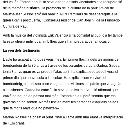
del Vallès. També han fet la seva ofrena entitats vinculades a la recuperació
de la memòria històrica i la promoció de la cultura de la pau: Amical de
Mauthausen, Associació del banc d’ADN i familiars de desapareguts a la
guerra civil i postguerra, i Consell Assessor de Can Jonch i de la Fundació
Cultura de Pau.
Amb la música del violinista Erik València s’ha convidat al públic a fer també
la seva ofrena individual amb flors que s’han preparat per a l’ocasió.
La veu dels testimonis
L’acte ha acabat amb dues veus més. En primer lloc, la dels testimonis del
bombardeig de fa 80 anys a través de les paraules de Lola Gadea. Gadea
tenia 8 anys quan es va produir l’atac aeri i ha explicat que aquell «era el
primer dia que anava sola a l’escola». Ha explicat com va viure el
bombardeig, com el seu pare va ajudar les víctimes i el pànic que va agafar
a les sirenes. Gadea ha conclòs la seva emotiva intervenció afirmant que
«això no hauria de passar mai més. Tothom ho diu però sembla que els
governs no ho senten. Només tinc en ment les persones d’aquells països
que fa molts anys que ho pateixen».
Marina Rossell ha posat el punt i final a l’acte amb una emotiva interpretació
de l’Emigrant.