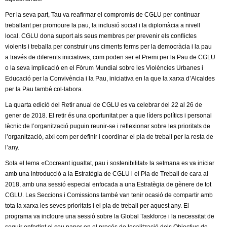
l
Per la seva part, Tau va reafirmar el compromís de CGLU per continuar
e
treballant per promoure la pau, la inclusió social i la diplomàcia a nivell
local. CGLU dona suport als seus membres per prevenir els conflictes
r
violents i treballa per construir uns ciments ferms per la democràcia i la pau
a través de diferents iniciatives, com poden ser el Premi per la Pau de CGLU
s
o la seva implicació en el Fòrum Mundial sobre les Violències Urbanes i
Educació per la Convivència i la Pau, iniciativa en la que la xarxa d’Alcaldes
per la Pau també col·labora.
La quarta edició del Retir anual de CGLU es va celebrar del 22 al 26 de
gener de 2018. El retir és una oportunitat per a que líders polítics i personal
tècnic de l’organització puguin reunir-se i reflexionar sobre les prioritats de
l’organització, així com per definir i coordinar el pla de treball per la resta de
l’any.
Sota el lema «Cocreant igualtat, pau i sostenibilitat» la setmana es va iniciar
amb una introducció a la Estratègia de CGLU i el Pla de Treball de cara al
2018, amb una sessió especial enfocada a una Estratègia de gènere de tot
CGLU. Les Seccions i Comissions també van tenir ocasió de compartir amb
tota la xarxa les seves prioritats i el pla de treball per aquest any. El
programa va incloure una sessió sobre la Global Taskforce i la necessitat de