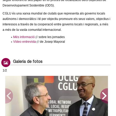
seguir enfortint el seu paper en el procés de localització dels Objectius de
Desenvolupament Sostenible (ODS).
CGLU és una xarxa mundial de ciutats que representa als governs locals
autònoms i democràtics i té per objectiu promoure els seus valors, objectius i
interessos a través de la cooperació entre governs locals i regionals, a més
a més de la vasta comunitat internacional.
Més informació
(
sobre les jornades
l
Vídeo entrevista
(
de Josep Mayoral
i
l
n
i
k
n
i
k
s
i
Galeria de fotos
e
s
x
e
t
1/2
x
e
t
r
e
n
r
a
n
l
a
)
l
)