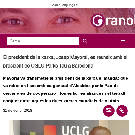
Vés
Select Language
▼
al
contingut
A
C
☰
F
e
j
o
r
El president de la xarxa, Josep Mayoral, es reuneix amb el
c
r
u
president de CGLU Parks Tau a Barcelona
a
m
n
Mayoral va transmetre al president de la xarxa el mandat que
u
va rebre en l’assemblea general d'Alcaldes per la Pau de
l
t
cercar vies de cooperació i fomentar les aliances i el treball
a
conjunt entre aquestes dues xarxes mundials de ciutats.
a
r
31
de gener
2018
i
m
d
e
e