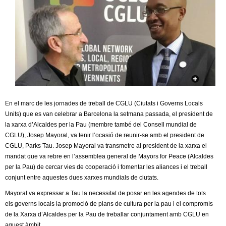
c
n
e
t
r
c
d
a
e
G
En el marc de les jornades de treball de CGLU (Ciutats i Governs Locals
Units) que es van celebrar a Barcelona la setmana passada, el president de
r
la xarxa d’Alcaldes per la Pau (membre també del Consell mundial de
CGLU), Josep Mayoral, va tenir l’ocasió de reunir-se amb el president de
a
CGLU, Parks Tau. Josep Mayoral va transmetre al president de la xarxa el
mandat que va rebre en l’assemblea general de Mayors for Peace (Alcaldes
n
per la Pau) de cercar vies de cooperació i fomentar les aliances i el treball
conjunt entre aquestes dues xarxes mundials de ciutats.
o
Mayoral va expressar a Tau la necessitat de posar en les agendes de tots
els governs locals la promoció de plans de cultura per la pau i el compromís
l
de la Xarxa d’Alcaldes per la Pau de treballar conjuntament amb CGLU en
aquest àmbit.