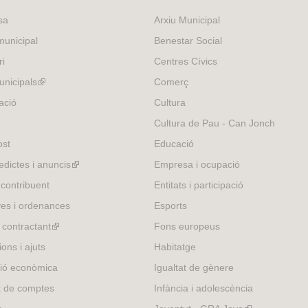
i
sa
Arxiu Municipal
s
e
unicipal
Benestar Social
x
ri
Centres Cívics
t
e
nicipals
(link
Comerç
r
is
ació
Cultura
n
external)
Cultura de Pau - Can Jonch
a
l
ost
Educació
)
edictes i anuncis
(link
Empresa i ocupació
is
 contribuent
Entitats i participació
external)
es i ordenances
Esports
l contractant
(link
Fons europeus
is
ons i ajuts
Habitatge
external)
ió econòmica
Igualtat de gènere
t de comptes
Infància i adolescència