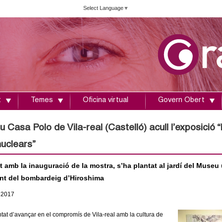
Vés
Select Language
▼
al
contingut
t
Temes
Oficina virtual
Govern Obert
u Casa Polo de Vila-real (Castelló) acull l’exposici
uclears”
 amb la inauguració de la mostra, s’ha plantat al jardí del Muse
nt del bombardeig d’Hiroshima
2017
tat d’avançar en el compromís de Vila-real amb la cultura de