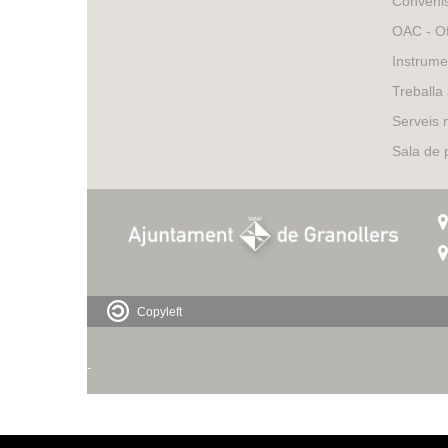
Conveni
OAC - Of
Instrume
Treballa
Serveis 
Sala de
Copyleft
-