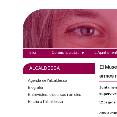
Inici
Coneix la ciutat
L'Ajuntamen
A
j
El Muse
ALCALDESSA
armes n
u
Agenda de l'alcaldessa
Biografia
Juntament
n
supervive
Entrevistes, discursos i articles
t
Escriu a l'alcaldessa
12
de gener
a
Amb la volun