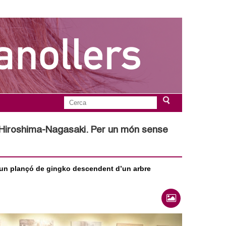
C
F
e
r
ó “Hiroshima-Nagasaki. Per un món sense
o
c
a
r
u un plançó de gingko descendent d’un arbre
m
u
l