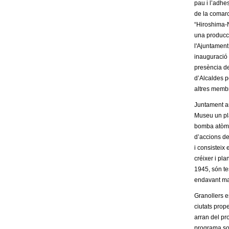
pau i l’adhes
m
de la comarc
“Hiroshima-
e
una producci
l'Ajuntament
n
inauguració 
presència de
t
d’Alcaldes p
altres membr
d
Juntament am
Museu un pla
e
bomba atòmi
d’accions de
G
i consisteix
créixer i pl
r
1945, són te
endavant mal
a
Granollers es
n
ciutats prop
arran del pr
programa soc