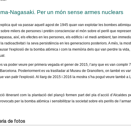
ima-Nagasaki. Per un món sense armes nuclears
explica què va passar aquell agost de 1945 quan van explotar les bombes atòmiq
é sobre milers de persones i pretén conscienciar el món sobre el perill que represen
epassa, així, els efectes en les persones, els edificis i el medi ambient, tan immedi
 la radioactivitat i la seva persistència en les generacions posteriors. A més, la mo
ausar l'explosió de la bomba atòmica i com la memòria dels qui van perdre la vida,
ual.
es va poder veure per primera vegada el gener de 2015, l’any que es van complir 7
arcelona. Posteriorment es va traslladar al Museu de Granollers, on també es v
 van patir l'explosió. Al llarg de 2015 i 2016 l
a mostra s’ha pogut veure també a La
ició itinerant com la plantació del plançó formen part del pla d’acció d’Alcaldes 
rovocats per la bomba atòmica i sensibilitzar la societat sobre els perills de l’arma
ria de fotos