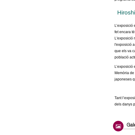
o
Hirosh
l
l
L’exposició 
fet encara t
e
L'exposició r
l'exposició a
que els va c
r
població act
s
L’exposició 
Memòria de B
japoneses que
Tant l’expos
dels danys p
Gale