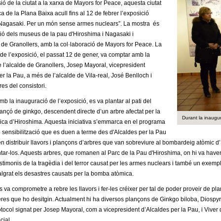
ió de la ciutat a la xarxa de Mayors for Peace, aquesta ciutat
a de la Plana Baixa acull fins al 12 de febrer l’exposició
Nagasaki. Per un món sense armes nuclears”. La mostra és
ó dels museus de la pau d'Hiroshima i Nagasaki i
 de Granollers, amb la col·laboració de Mayors for Peace. La
de l’exposició, el passat 12 de gener, va comptar amb la
 l’alcalde de Granollers, Josep Mayoral, vicepresident
er la Pau, a més de l’alcalde de Vila-real, José Benlloch i
es del consistori.
b la inauguració de l’exposició, es va plantar al pati del
nçó de ginkgo, descendent directe d’un arbre afectat per la
Durant la inaugu
ca d’Hiroshima. Aquesta iniciativa s’emmarca en el programa
 sensibilització que es duen a terme des d'Alcaldes per la Pau
 en distribuir llavors i plançons d’arbres que van sobreviure al bombardeig atòmic d’
antar-los. Aquests arbres, que romanen al Parc de la Pau d'Hiroshima, on hi va haver
stimonis de la tragèdia i del terror causat per les armes nuclears i també un exemp
grat els desastres causats per la bomba atòmica.
 va comprometre a rebre les llavors i fer-les créixer per tal de poder proveir de plan
eres que ho desitgin. Actualment hi ha diversos plançons de
Ginkgo biloba, Diosp
otocol signat per Josep Mayoral, com a vicepresident d’Alcaldes per la Pau, i Viver 
ial.