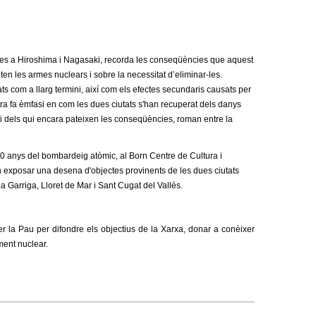
ues a Hiroshima i Nagasaki, recorda les conseqüències que aquest
ten les armes nuclears i sobre la necessitat d’eliminar-les.
ats com a llarg termini, així com els efectes secundaris causats per
stra fa èmfasi en com les dues ciutats s'han recuperat dels danys
 i dels qui encara pateixen les conseqüències, roman entre la
0 anys del bombardeig atòmic, al Born Centre de Cultura i
an exposar una
desena d'objectes provinents de les dues ciutats
 Garriga, Lloret de Mar i Sant Cugat del Vallès.
per la Pau per difondre els objectius de la Xarxa, donar a conèixer
ment n
uclear.