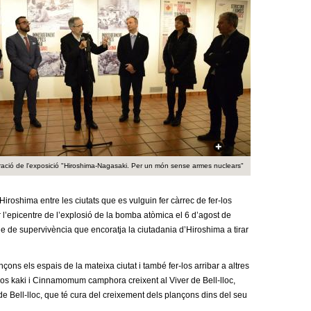
a
r
i
d
e
c
e
ració de l'exposició "Hiroshima-Nagasaki. Per un món sense armes nuclears"
r
Hiroshima entre les ciutats que es vulguin fer càrrec de fer-los
c
 l’epicentre de l’explosió de la bomba atòmica el 6 d’agost de
le de supervivència que encoratja la ciutadania d’Hiroshima a tirar
a
çons els espais de la mateixa ciutat i també fer-los arribar a altres
yros kaki i Cinnamomum camphora
creixent al Viver de Bell-lloc,
de Bell-lloc, que té cura del creixement dels plançons dins del seu