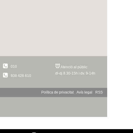
010
Atenció al públic:
dl-dj 8.30-15h i dv. 9-14h
938 426 610
Política de privacitat
Avís legal
RSS