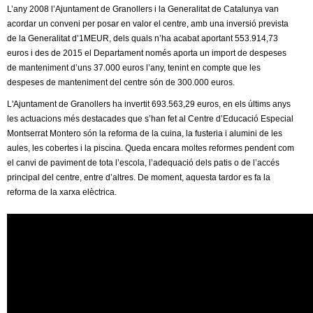
l
L’any 2008 l’Ajuntament de Granollers i la Generalitat de Catalunya van
acordar un conveni per posar en valor el centre, amb una inversió prevista
e
de la Generalitat d’1MEUR, dels quals n’ha acabat aportant 553.914,73
euros i des de 2015 el Departament només aporta un import de despeses
r
de manteniment d’uns 37.000 euros l’any, tenint en compte que les
despeses de manteniment del centre són de 300.000 euros.
s
L'Ajuntament de Granollers ha invertit 693.563,29 euros, en els últims anys
les actuacions més destacades que s’han fet al Centre d’Educació Especial
Montserrat Montero són la reforma de la cuina, la fusteria i alumini de les
aules, les cobertes i la piscina. Queda encara moltes reformes pendent com
el canvi de paviment de tota l’escola, l’adequació dels patis o de l’accés
principal del centre, entre d’altres. De moment, aquesta tardor es fa la
reforma de la xarxa elèctrica.