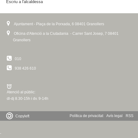
Escriu a l'alcaldessa
t
e
r
n
Ajuntament - Plaça de la Porxada, 6 08401 Granollers
a
Oficina d'Atenció a la Ciutadania - Carrer Sant Josep, 7 08401
l
Granollers
)
010
938 426 610
Atenció al públic:
dl-dj 8.30-15h i dv. 9-14h
Política de privacitat
Avís legal
RSS
Copyleft
-