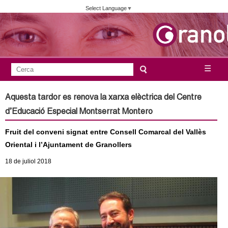
Vés
Select Language
▼
al
contingut
A
C
☰
F
e
j
o
r
Aquesta tardor es renova la xarxa elèctrica del Centre
c
r
u
d’Educació Especial Montserrat Montero
a
m
n
Fruit del conveni signat entre Consell Comarcal del Vallès
u
Oriental i l’Ajuntament de Granollers
l
t
18
de juliol
2018
a
a
r
i
m
d
e
e