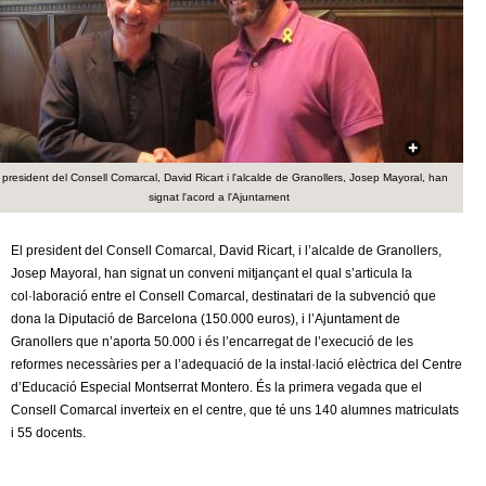
c
n
e
t
r
c
d
a
e
 president del Consell Comarcal, David Ricart i l'alcalde de Granollers, Josep Mayoral, han
signat l'acord a l'Ajuntament
G
El president del Consell Comarcal, David Ricart, i l’alcalde de Granollers,
r
Josep Mayoral, han signat un conveni mitjançant el qual s’articula la
col·laboració entre el Consell Comarcal, destinatari de la subvenció que
a
dona la Diputació de Barcelona (150.000 euros), i l’Ajuntament de
Granollers que n’aporta 50.000 i és l’encarregat de l’execució de les
n
reformes necessàries per a l’adequació de la instal·lació elèctrica del Centre
d’Educació Especial Montserrat Montero. És la primera vegada que el
o
Consell Comarcal inverteix en el centre, que té uns 140 alumnes matriculats
i 55 docents.
l