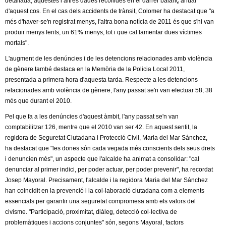
detallada, aquestes i altres dades recollides en el darrer balanç anual
l
d'aquest cos. En el cas dels accidents de trànsit, Colomer ha destacat que "a
més d'haver-se'n registrat menys, l'altra bona notícia de 2011 és que s'hi van
e
produir menys ferits, un 61% menys, tot i que cal lamentar dues víctimes
mortals".
r
L'augment de les denúncies i de les detencions relacionades amb violència
s
de gènere també destaca en la Memòria de la Policia Local 2011,
presentada a primera hora d'aquesta tarda. Respecte a les detencions
relacionades amb violència de gènere, l'any passat se'n van efectuar 58; 38
més que durant el 2010.
Pel que fa a les denúncies d'aquest àmbit, l'any passat se'n van
comptabilitzar 126, mentre que el 2010 van ser 42. En aquest sentit, la
regidora de Seguretat Ciutadana i Protecció Civil, Maria del Mar Sánchez,
ha destacat que "les dones són cada vegada més conscients dels seus drets
i denuncien més", un aspecte que l'alcalde ha animat a consolidar: "cal
denunciar al primer indici, per poder actuar, per poder prevenir", ha recordat
Josep Mayoral. Precisament, l'alcalde i la regidora Maria del Mar Sánchez
han coincidit en la prevenció i la col·laboració ciutadana com a elements
essencials per garantir una seguretat compromesa amb els valors del
civisme. "Participació, proximitat, diàleg, detecció col·lectiva de
problemàtiques i accions conjuntes" són, segons Mayoral, factors