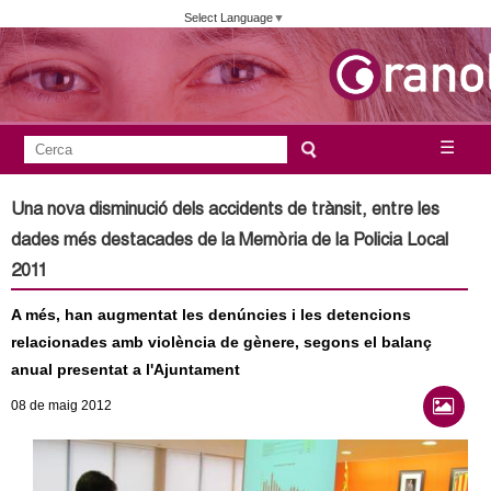
Vés
Select Language
▼
al
contingut
A
C
☰
F
e
j
o
r
Una nova disminució dels accidents de trànsit, entre les
c
r
u
dades més destacades de la Memòria de la Policia Local
a
m
2011
n
u
A més, han augmentat les denúncies i les detencions
l
t
relacionades amb violència de gènere, segons el balanç
a
anual presentat a l'Ajuntament
a
r
08
de maig
2012
i
m
d
e
e