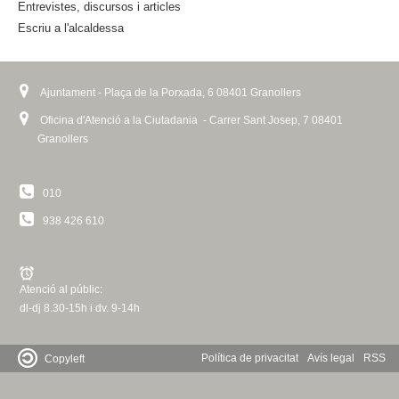
Entrevistes, discursos i articles
x
Escriu a l'alcaldessa
t
e
r
n
Ajuntament - Plaça de la Porxada, 6 08401 Granollers
a
Oficina d'Atenció a la Ciutadania - Carrer Sant Josep, 7 08401
l
Granollers
)
010
938 426 610
Atenció al públic:
dl-dj 8.30-15h i dv. 9-14h
Política de privacitat
Avís legal
RSS
Copyleft