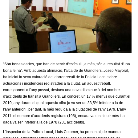
c
n
e
t
r
c
d
a
e
G
"Són bones dades, que han de servir d'estímul i, a més, són el resultat d'una
bona feina". Amb aquesta afirmació, l'alcalde de Granollers, Josep Mayoral,
r
ha iniciat la seva valoració del darrer recull de la Policia Local sobre
actuacions i incidències registrades a la ciutat. En aquest treball,
a
corresponent a l'any passat, destaca una nova disminució del nombre
d'accidents de trànsit a Granollers. En concret, un 17 % menys que durant el
n
2010, any durant el qual aquesta xifra ja va ser un 33,5% inferior a la de
l'any anterior i, per tant, la més reduïda a la ciutat des de l'any 1979. L'any
o
2011, el nombre d'accidents registrats (195), encara va disminuir més i la
dada va ser inferior a la de 1978 (231 accidents).
l
L'inspector de la Policia Local, Lluís Colomer, ha presentat, de manera