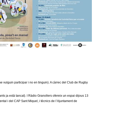
a
r
i
d
e
c
e
r
c
 vulguin participar i no en tinguin). A càrrec del Club de Rugby
a
ts ja està tancat). I Ràdio Granollers ofereix un espai dijous 13
riental i del CAP Sant Miquel, i tècnics de l’Ajuntament de