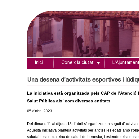
Inici
Coneix la ciutat
L'Ajuntamen
A
j
Una desena d’activitats esportives i lúdiq
u
La iniciativa està organitzada pels CAP de l’Atenció 
Salut Pública així com diverses entitats
n
05
d'abril
2023
t
Del dimarts 11 al dijous 13 d’abril s'organitzen un seguit d'activitats
a
Aquesta iniciativa planteja activitats per a totes les edats amb l’obje
saludables com a eina de salut i de benestar, i estendre els seus 