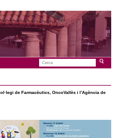
C
F
e
r
o
c
a
Col·legi de Farmacèutics, OncoVallès i l’Agència de
r
m
u
l