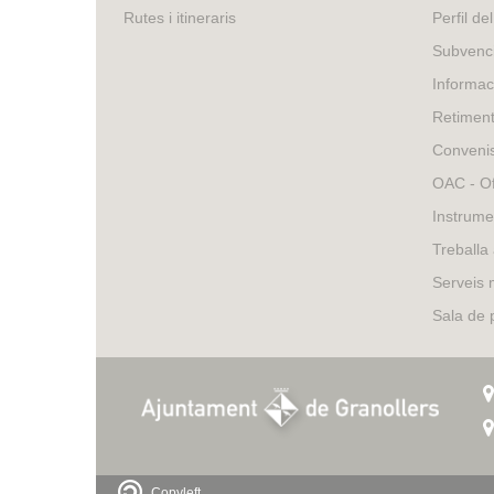
external)
is
Rutes i itineraris
Perfil de
external)
Subvenci
Informac
Retimen
Conveni
OAC - Of
Instrume
Treballa
Serveis 
Sala de
Copyleft