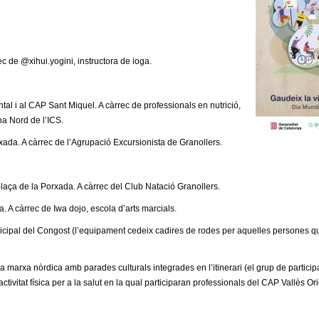
ec de @xihui.yogini, instructora de ioga.
tal i al CAP Sant Miquel. A càrrec de professionals en nutrició,
na Nord de l’ICS.
xada. A càrrec de l’Agrupació Excursionista de Granollers.
a plaça de la Porxada. A càrrec del Club Natació Granollers.
a. A càrrec de Iwa dojo, escola d’arts marcials.
nicipal del Congost (l’equipament cedeix cadires de rodes per aquelles persones que
marxa nòrdica amb parades culturals integrades en l’itinerari (el grup de participan
’activitat física per a la salut en la qual participaran professionals del CAP Vallès O