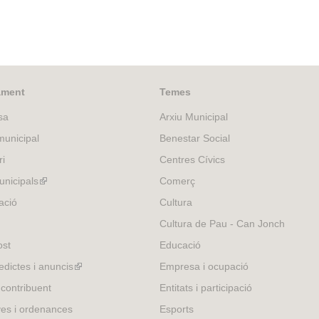
ament
Temes
sa
Arxiu Municipal
unicipal
Benestar Social
ri
Centres Cívics
nicipals
(link
Comerç
is
ació
Cultura
external)
Cultura de Pau - Can Jonch
ost
Educació
edictes i anuncis
(link
Empresa i ocupació
is
 contribuent
Entitats i participació
external)
es i ordenances
Esports