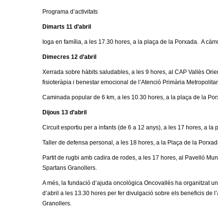
m
Programa d’activitats
Dimarts 11 d’abril
e
Ioga en família, a les 17.30 hores, a la plaça de la Porxada. A càrr
n
Dimecres 12 d’abril
t
Xerrada sobre hàbits saludables, a les 9 hores, al CAP Vallès Orien
fisioteràpia i benestar emocional de l’Atenció Primària Metropolita
d
Caminada popular de 6 km, a les 10.30 hores, a la plaça de la Por
e
Dijous 13 d’abril
Circuit esportiu per a infants (de 6 a 12 anys), a les 17 hores, a l
G
Taller de defensa personal, a les 18 hores, a la Plaça de la Porxad
r
Partit de rugbi amb cadira de rodes, a les 17 hores, al Pavelló Mu
Spartans Granollers.
a
A més, la fundació d’ajuda oncològica Oncovallès ha organitzat una 
d’abril a les 13.30 hores per fer divulgació sobre els beneficis de l
n
Granollers.