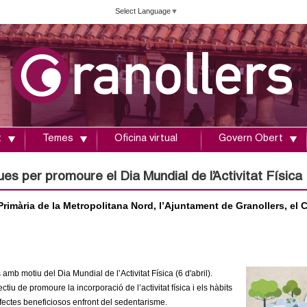
Vés
Select Language
▼
al
contingut
t
Temes
Oficina virtual
Govern Obert
ues per promoure el Dia Mundial de l’Activitat Física
Primària de la Metropolitana Nord, l’Ajuntament de Granollers, el 
 amb motiu del Dia Mundial de l’Activitat Física (6 d'abril).
ctiu de promoure la incorporació de l’activitat física i els hàbits
efectes beneficiosos enfront del sedentarisme.