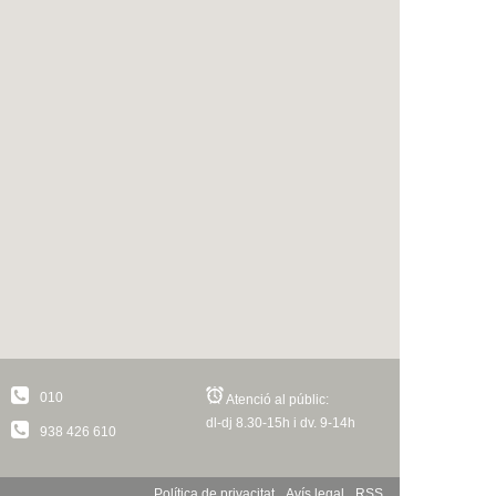
010
Atenció al públic:
dl-dj 8.30-15h i dv. 9-14h
938 426 610
Política de privacitat
Avís legal
RSS