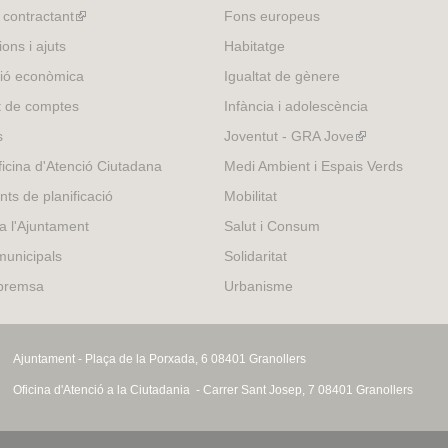
l contractant
(link
Fons europeus
is
ons i ajuts
Habitatge
external)
ió econòmica
Igualtat de gènere
t de comptes
Infància i adolescència
s
Joventut - GRA Jove
(link
is
icina d'Atenció Ciutadana
Medi Ambient i Espais Verds
external)
nts de planificació
Mobilitat
 a l'Ajuntament
Salut i Consum
municipals
Solidaritat
 premsa
Urbanisme
Ajuntament - Plaça de la Porxada, 6 08401 Granollers
Oficina d'Atenció a la Ciutadania - Carrer Sant Josep, 7 08401 Granollers